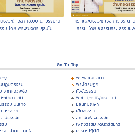
/06/64) เวลา 18.00 น. บรรยาย
145-1(6/06/64) เวลา 15.35 น. 
รรม โดย พระสมจิตร สุธมฺโม
ธรรม โดย อ.ธรรมธีระ ธรรมมะพิส
Go To Top
บุญ
พระพุทธศาสนา
นปฏิบัติธรรม
พระไตรปิฏก
มะจากหลวงพ่อ
หัวข้อธรรม
มะกับเยาวชน
พจนานุกรมพุทธศาสน์
นธรรมะบันเทิง
มิลินทปัญหา
มะบรรยาย
เสียงธรรม
วามธรรมะ
สถานีเพลงธรรมะ
ธรรมะ
เพลงธรรมะ/ดนตรีสมาธิ
ธรรม คำคม โดนใจ
ธรรมะปฏิบัติ