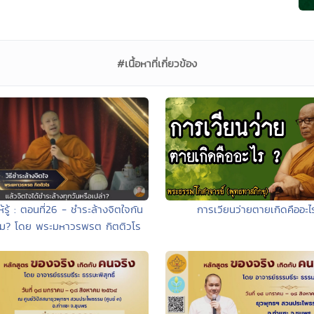
#เนื้อหาที่เกี่ยวข้อง
การเวียนว่ายตายเกิดคืออะไ
้รู้ : ตอนที่26 - ชำระล้างจิตใจกัน
หม? โดย พระมหาวรพรต กิตติวโร