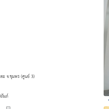
ะ จ.ชุมพร (ศูนย์ 3)
ถัมภ์