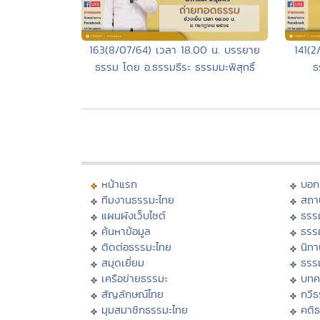
163(8/07/64) เวลา 18.00 น. บรรยาย
141(2
ธรรม โดย อ.ธรรมธีระ ธรรมมะพิสุทธิ์
ธ
หน้าแรก
บอก
ทีมงานธรรมะไทย
สถา
แผนผังเว็บไซต์
ธรร
ค้นหาข้อมูล
ธรร
ติดต่อธรรมะไทย
นิทา
สมุดเยี่ยม
ธรร
เครือข่ายธรรมะ
บทค
สัญลักษณ์ไทย
กวี
มุมสมาชิกธรรมะไทย
คติ