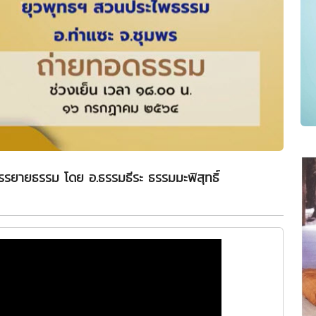
รรยายธรรม โดย อ.ธรรมธีระ ธรรมมะพิสุทธิ์