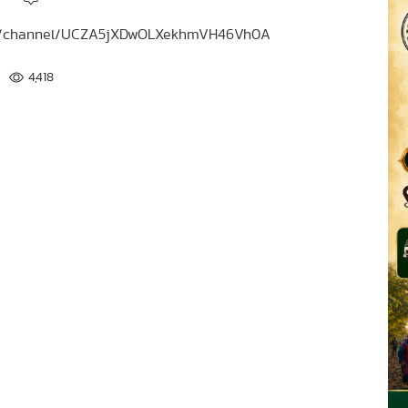
.com/channel/UCZA5jXDwOLXekhmVH46Vh0A
4,418