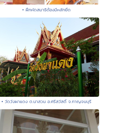
• ฝึกหัดสมาธิต้องมีหลักยึด
• วัดวังผาแดง ต.นาสวน อ.ศรีสวัสดิ์ จ.กาญจนบุรี