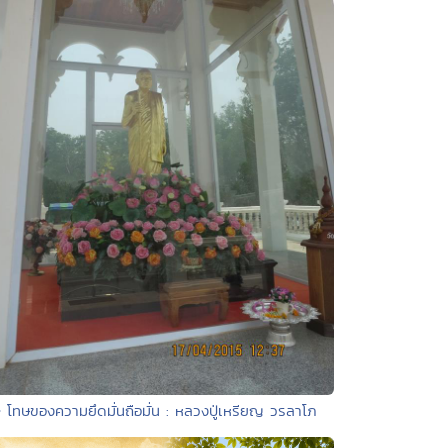
• โทษของความยึดมั่นถือมั่น : หลวงปู่เหรียญ วรลาโภ