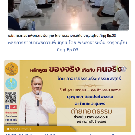
หลักการภาวนาเพื่อความพ้นทุกข์ โดย พระอาจารย์ต้น จารุวณฺโณ
ภิกฺขุ Ep.03