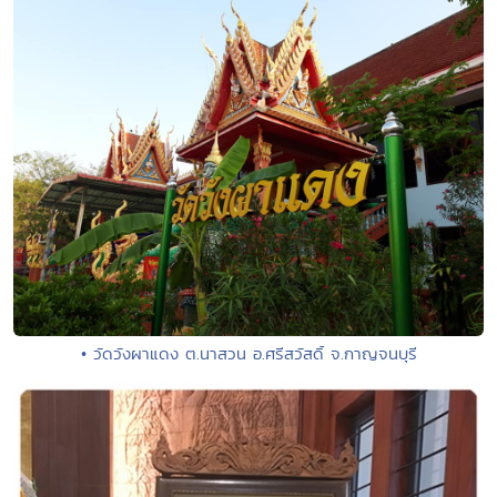
• วัดวังผาแดง ต.นาสวน อ.ศรีสวัสดิ์ จ.กาญจนบุรี