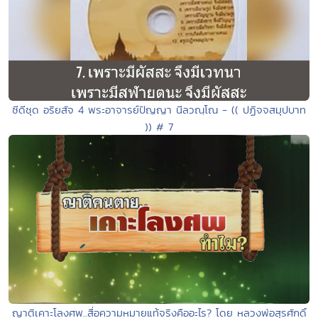
ซีดีชุด อริยสัจ 4 พระอาจารย์ปัญญา นีลวณฺโณ - (( ปฏิจจสมุปบาท
)) # 7
ญาติเคาะโลงศพ..สื่อความหมายแท้จริงคืออะไร? โดย หลวงพ่อสุรศักดิ์