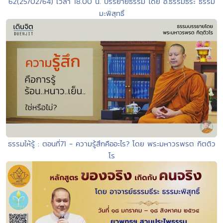
62(25/02/64) เวลา 18.00 น. บรรยายธรรม โดย อ.ธรรมธีระ ธรรม
มะพิสุทธิ์
ธรรมให้รู้ : ตอนที่71 - ความรู้สึกคืออะไร? โดย พระมหาวรพรต กิตติว
โร