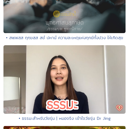
• สพฺพสฺส ทุกฺขสฺส สขํ ปหานํ ความละเหตุแห่งทุกข์ทั้งปวง ให้เกิดสุข
• ธรรมะสำหรับวัยรุ่น | หมอจริง เข้าใจวัยรุ่น Dr Jing