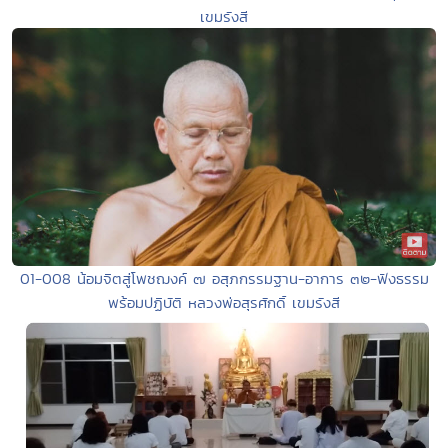
เขมรังสี
01-008 น้อมจิตสู่โพชฌงค์ ๗ อสุภกรรมฐาน-อาการ ๓๒-ฟังธรรม
พร้อมปฏิบัติ หลวงพ่อสุรศักดิ์ เขมรังสี