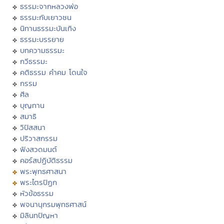
ธรรมะจากหลวงพ่อ
ธรรมะกับเยาวชน
นิทานธรรมะบันเทิง
ธรรมะบรรยาย
บทความธรรมะ
กวีธรรมะ
คติธรรม คำคม โดนใจ
กรรม
ศีล
บุญทาน
สมาธิ
วิปัสสนา
ปริวาสกรรม
ฟังสวดมนต์
คอร์สปฏิบัติธรรม
พระพุทธศาสนา
พระไตรปิฏก
หัวข้อธรรม
พจนานุกรมพุทธศาสน์
มิลินทปัญหา