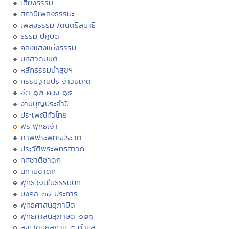
เสียงธรรม
สถานีเพลงธรรมะ
เพลงธรรมะ/ดนตรีสมาธิ
ธรรมะปฏิบัติ
คลังแสงแห่งธรรม
บทสวดมนต์
หลักธรรมนำสุขฯ
กรรมฐานประจำวันเกิด
ฮีต ๑๒ คอง ๑๔
งานบุญประจำปี
ประเพณีทั่วไทย
พระพุทธเจ้า
ภาพพระพุทธประวัติ
ประวัติพระพุทธสาวก
ทศชาติชาดก
นิทานชาดก
พุทธวจนในธรรมบท
มงคล ๓๘ ประการ
พุทธศาสนสุภาษิต
พุทธศาสนสุภาษิต ๖๒๑
สังเวชนียสถาน ๔ ตำบล