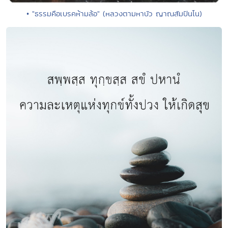
• "ธรรมคือเบรคห้ามล้อ" (หลวงตามหาบัว ญาณสัมปันโน)