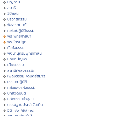
บุญทาน
สมาธิ
วิปัสสนา
ปริวาสกรรม
ฟังสวดมนต์
คอร์สปฏิบัติธรรม
พระพุทธศาสนา
พระไตรปิฏก
หัวข้อธรรม
พจนานุกรมพุทธศาสน์
มิลินทปัญหา
เสียงธรรม
สถานีเพลงธรรมะ
เพลงธรรมะ/ดนตรีสมาธิ
ธรรมะปฏิบัติ
คลังแสงแห่งธรรม
บทสวดมนต์
หลักธรรมนำสุขฯ
กรรมฐานประจำวันเกิด
ฮีต ๑๒ คอง ๑๔
งานบุญประจำปี