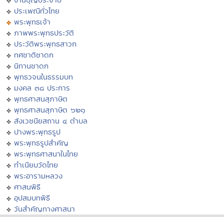
ประเพณีทั่วไทย
พระพุทธเจ้า
ภาพพระพุทธประวัติ
ประวัติพระพุทธสาวก
ทศชาติชาดก
นิทานชาดก
พุทธวจนในธรรมบท
มงคล ๓๘ ประการ
พุทธศาสนสุภาษิต
พุทธศาสนสุภาษิต ๖๒๑
สังเวชนียสถาน ๔ ตำบล
ปางพระพุทธรูป
พระพุทธรูปสำคัญ
พระพุทธศาสนาในไทย
ทำเนียบวัดไทย
พระอารามหลวง
ศาสนพิธี
อุปสมบทพิธี
วันสำคัญทางศาสนา