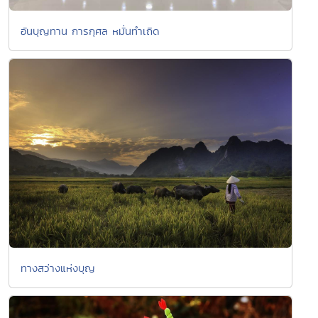
อันบุญทาน การกุศล หมั่นทำเถิด
ทางสว่างแห่งบุญ