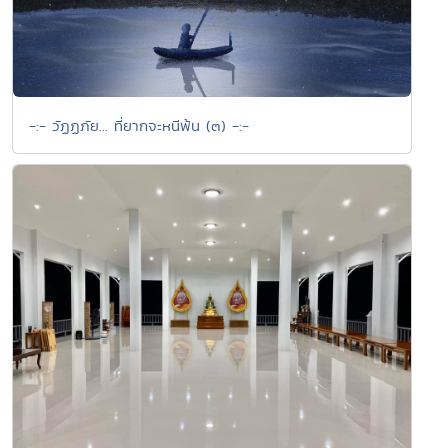
-:- วัฏฏภัย... ที่ยากจะหนีพ้น (๓) -:-