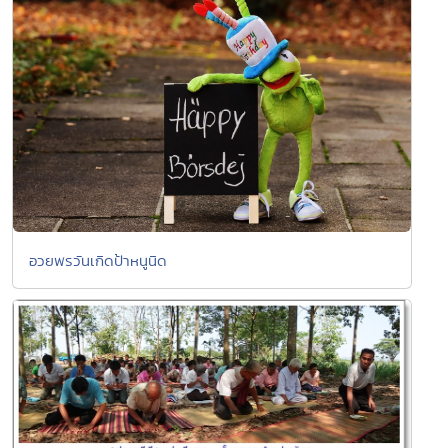
อวยพรวันเกิดป้าหนูนิด