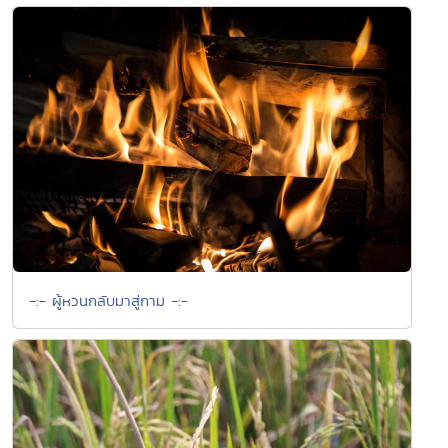
-:- ผู้หวนกลับมาสู่กาม -:-