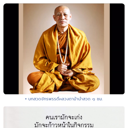
• บทสวดจักรพรรดิ์หลวงตาม้านำสวด ๑ ชม.