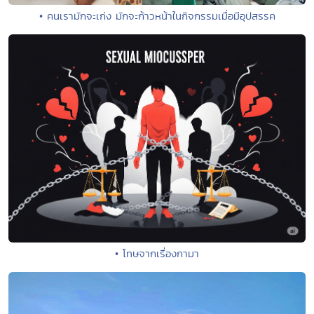
• คนเรามักจะเก่ง มักจะก้าวหน้าในกิจกรรมเมื่อมีอุปสรรค
• โทษจากเรื่องกามา