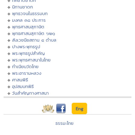
ทศชาติชาดก
นิทานชาดก
พุทธวจนในธรรมบท
มงคล ๓๘ ประการ
พุทธศาสนสุภาษิต
พุทธศาสนสุภาษิต ๖๒๑
สังเวชนียสถาน ๔ ตำบล
ปางพระพุทธรูป
พระพุทธรูปสำคัญ
พระพุทธศาสนาในไทย
ทำเนียบวัดไทย
พระอารามหลวง
ศาสนพิธี
อุปสมบทพิธี
วันสำคัญทางศาสนา
Eng
ธรรมะไทย