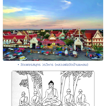
• วัดเพชรสมุทร วรวิหาร (หลวงพ่อวัดบ้านแหลม)