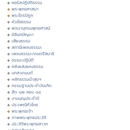
คอร์สปฏิบัติธรรม
พระพุทธศาสนา
พระไตรปิฏก
หัวข้อธรรม
พจนานุกรมพุทธศาสน์
มิลินทปัญหา
เสียงธรรม
สถานีเพลงธรรมะ
เพลงธรรมะ/ดนตรีสมาธิ
ธรรมะปฏิบัติ
คลังแสงแห่งธรรม
บทสวดมนต์
หลักธรรมนำสุขฯ
กรรมฐานประจำวันเกิด
ฮีต ๑๒ คอง ๑๔
งานบุญประจำปี
ประเพณีทั่วไทย
พระพุทธเจ้า
ภาพพระพุทธประวัติ
ประวัติพระพุทธสาวก