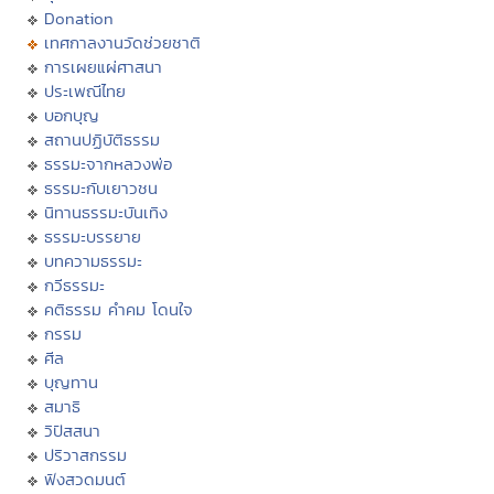
Donation
เทศกาลงานวัดช่วยชาติ
การเผยแผ่ศาสนา
ประเพณีไทย
บอกบุญ
สถานปฏิบัติธรรม
ธรรมะจากหลวงพ่อ
ธรรมะกับเยาวชน
นิทานธรรมะบันเทิง
ธรรมะบรรยาย
บทความธรรมะ
กวีธรรมะ
คติธรรม คำคม โดนใจ
กรรม
ศีล
บุญทาน
สมาธิ
วิปัสสนา
ปริวาสกรรม
ฟังสวดมนต์