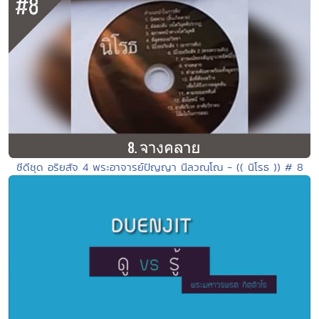
ซีดีชุด อริยสัจ 4 พระอาจารย์ปัญญา นีลวณฺโณ - (( นิโรธ )) # 8