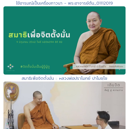
ใช้อารมณ์เป็นเครื่องภาวนา - พระอาจารย์ต้น_01112019
สมาธิเพื่อจิตตั้งมั่น :: หลวงพ่อปราโมทย์ ปาโมชฺโช