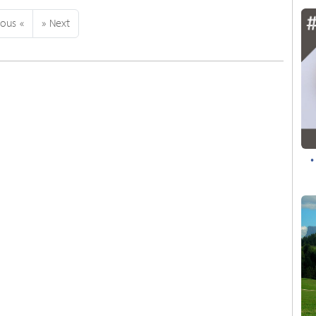
ious «
» Next
•