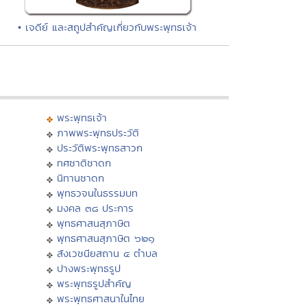
• เจดีย์ และสถูปสำคัญเกี่ยวกับพระพุทธเจ้า
พระพุทธเจ้า
ภาพพระพุทธประวัติ
ประวัติพระพุทธสาวก
ทศชาติชาดก
นิทานชาดก
พุทธวจนในธรรมบท
มงคล ๓๘ ประการ
พุทธศาสนสุภาษิต
พุทธศาสนสุภาษิต ๖๒๑
สังเวชนียสถาน ๔ ตำบล
ปางพระพุทธรูป
พระพุทธรูปสำคัญ
พระพุทธศาสนาในไทย