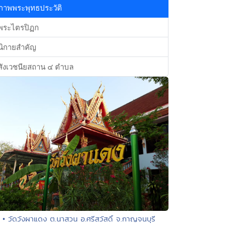
ภาพพระพุทธประวัติ
พระไตรปิฏก
นิกายสำคัญ
สังเวชนียสถาน ๔ ตำบล
• วัดวังผาแดง ต.นาสวน อ.ศรีสวัสดิ์ จ.กาญจนบุรี