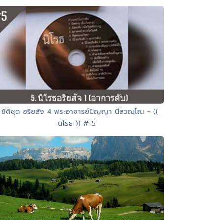
 ซีดีชุด อริยสัจ 4 พระอาจารย์ปัญญา นีลวณฺโณ - ((
นิโรธ )) # 5