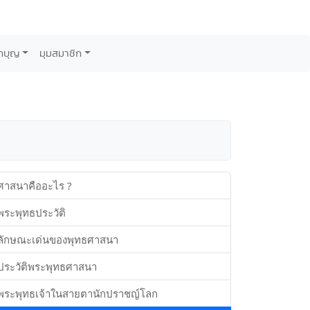
กบุญ
มุมสมาชิก
ศาสนาคืออะไร ?
พระพุทธประวัติ
ลักษณะเด่นของพุทธศาสนา
ประวัติพระพุทธศาสนา
พระพุทธเจ้าในสายตานักปราชญ์โลก