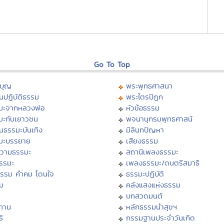
Go To Top
บุญ
พระพุทธศาสนา
นปฏิบัติธรรม
พระไตรปิฏก
มะจากหลวงพ่อ
หัวข้อธรรม
มะกับเยาวชน
พจนานุกรมพุทธศาสน์
นธรรมะบันเทิง
มิลินทปัญหา
มะบรรยาย
เสียงธรรม
วามธรรมะ
สถานีเพลงธรรมะ
ธรรมะ
เพลงธรรมะ/ดนตรีสมาธิ
ธรรม คำคม โดนใจ
ธรรมะปฏิบัติ
ม
คลังแสงแห่งธรรม
บทสวดมนต์
ทาน
หลักธรรมนำสุขฯ
ิ
กรรมฐานประจำวันเกิด