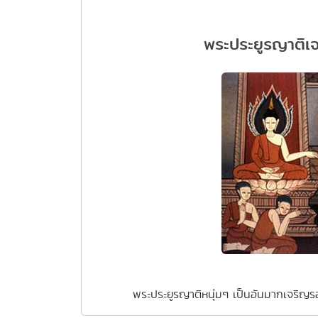
พระประยูรญาติเ
พระประยูรญาติหนุ่มๆ เป็นอันมากเจริ