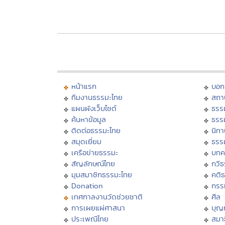
หน้าแรก
บอก
ทีมงานธรรมะไทย
สถา
แผนผังเว็บไซต์
ธรร
ค้นหาข้อมูล
ธรร
ติดต่อธรรมะไทย
นิทา
สมุดเยี่ยม
ธรร
เครือข่ายธรรมะ
บทค
สัญลักษณ์ไทย
กวี
มุมสมาชิกธรรมะไทย
คติ
Donation
กรร
เทศกาลงานวัดช่วยชาติ
ศีล
การเผยแผ่ศาสนา
บุญ
ประเพณีไทย
สมาธ