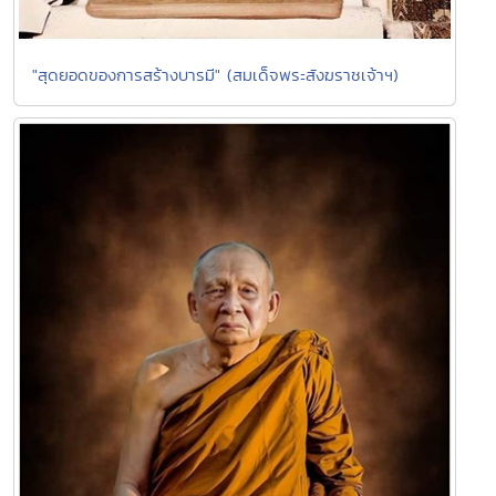
"สุดยอดของการสร้างบารมี" (สมเด็จพระสังฆราชเจ้าฯ)