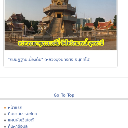
"กัมมัฏฐานเบื้องต้น" (หลวงปู่จันทร์ศรี จนฺททีโป)
Go To Top
หน้าแรก
ทีมงานธรรมะไทย
แผนผังเว็บไซต์
ค้นหาข้อมูล