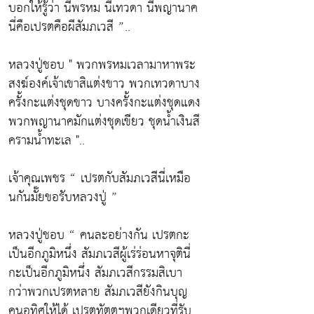
บอกให้รู้ว่า นี่พรหม นี่เทวดา นี่พญานาค
นี่คือเปรตคือผีสัมภเวสี ”..
หลวงปู่ชอบ " พวกพรหมเวลามาหาพระ
สงฆ์องค์เจ้าเขาสิแต่งขาว พวกเทวดาบาง
ครั้งกะแต่งชุดขาว บางครั้งกะแต่งชุดแดง
พวกพญานาคมักแต่งชุดเขียว ชุดน้ำเงินสี
ครามน้ำทะเล "..
เจ้าคุณเพชร “ เปรตกับสัมภเวสีนี่เหมือ
นกันมั๊ยขอรับหลวงปู่ ”
หลวงปู่ชอบ “ คนละอย่างกัน เปรตกะ
เป็นอีกภูมิหนึ่ง สัมภเวสีผู้เร่ร่อนหาจุตินี่
กะเป็นอีกภูมิหนึ่ง สัมภเวสีกรรมสิเบา
กว่าพวกเปรตหลาย สัมภเวสียังกินบุญ
คนอุทิศให้ได้ เปรตทัตตูฯพวกเดียวที่รับ