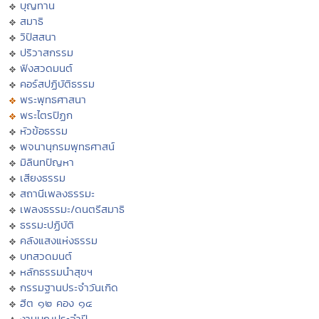
บุญทาน
สมาธิ
วิปัสสนา
ปริวาสกรรม
ฟังสวดมนต์
คอร์สปฏิบัติธรรม
พระพุทธศาสนา
พระไตรปิฏก
หัวข้อธรรม
พจนานุกรมพุทธศาสน์
มิลินทปัญหา
เสียงธรรม
สถานีเพลงธรรมะ
เพลงธรรมะ/ดนตรีสมาธิ
ธรรมะปฏิบัติ
คลังแสงแห่งธรรม
บทสวดมนต์
หลักธรรมนำสุขฯ
กรรมฐานประจำวันเกิด
ฮีต ๑๒ คอง ๑๔
งานบุญประจำปี