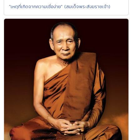
"เหตุที่เกิดจากความเชื่อง่าย" (สมเด็จพระสังฆราชเจ้า)