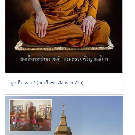
"พูดเป็นธรรม" (สมเด็จพระสังฆราชเจ้าฯ)