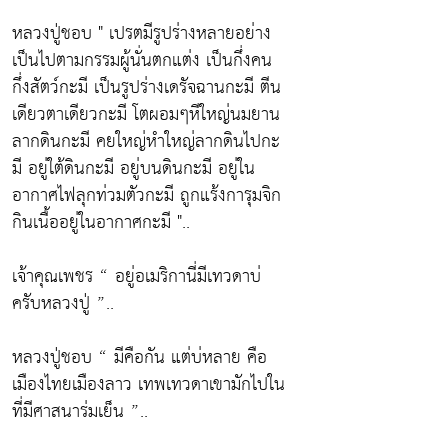
หลวงปู่ชอบ " เปรตมีรูปร่างหลายอย่าง
เป็นไปตามกรรมผู้นั่นตกแต่ง เป็นกึ่งคน
กึ่งสัตว์กะมี เป็นรูปร่างเดรัจฉานกะมี ตีน
เดียวตาเดียวกะมี โตผอมๆหีใหญ่นมยาน
ลากดินกะมี คยใหญ่หำใหญ่ลากดินไปกะ
มี อยู่ใต้ดินกะมี อยู่บนดินกะมี อยู่ใน
อากาศไฟลุกท่วมตัวกะมี ถูกแร้งการุมจิก
กินเนื้ออยู่ในอากาศกะมี "..
เจ้าคุณเพชร “ อยู่อเมริกานี่มีเทวดาบ่
ครับหลวงปู่ ”..
หลวงปู่ชอบ “ มีคือกัน แต่บ่หลาย คือ
เมืองไทยเมืองลาว เทพเทวดาเขามักไปใน
ที่มีศาสนาร่มเย็น ”..