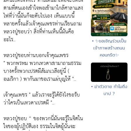
มีคนเปิดไฟทิ้งไว้ ท่านเดินมาเพื่อจะปิดไฟ
ตามที่ตนเองเข้าใจพอเข้ามาใกล้ศาลาแสง
ไฟที่ว่านี้มันก็จะดับไปเอง เห็นแบบนี้
หลายครั้งแล้วเจ้าคุณเพชรท่านเรียนถาม
หลวงปู่ชอบว่า สิ่งที่ท่านเห็นนี้มันคือ
อะไร..
• ✨ขอเชิญร่วมเป็น
เจ้าภาพสร้างถนน
หลวงปู่ชอบท่านบอกเจ้าคุณเพชร
คอนกรีต✨
" พวกพรหม พวกเทวดาเขามาถามธรรม
บางครั้งพวกเปรตผีสัมภเวสีอยู่นี่ (
อเมริกา ) พากันมาขอเราแผ่บุญให้ "..
• ฆ่าตัวตาย ทำไมถึง
เจ้าคุณเพชร " แล้วเราจะรู้ได้ยังไงขอรับ
บาป ?
ว่าใครเป็นเทวดาเปรตผี "..
หลวงปู่ชอบ “ ของพวกนี่มันจะรู้ในจิตใน
ใจของผู้ปฏิบัติเอง ธรรมในจิตผู้นั่นจะ