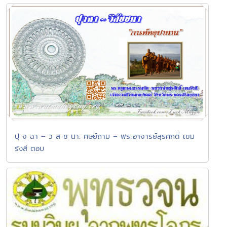
ปุ จ ฉา – วิ สั ช นา: ศิษย์ถาม – พระอาจารย์สุรศักดิ์ เขม
รังสี ตอบ