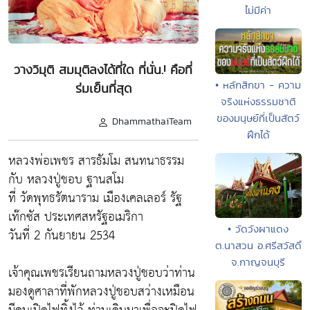
ไม่มีค่า
วางวิมุติ สมมุติลงได้ที่ใด ที่นั่น.! คือที่
• หลักสิกขา - ความ
ร่มเย็นที่สุด
จริงแห่งธรรมชาติ
ของมนุษย์ที่เป็นสัตว์
DhammathaiTeam
ฝึกได้
หลวงพ่อเพชร สารธัมโม สนทนาธรรม
กับ หลวงปู่ชอบ ฐานสโม
ที่ วัดพุทธรัตนาราม เมืองเคลเลอร์ รัฐ
เท๊กซัส ประเทศสหรัฐอเมริกา
• วัดวังผาแดง
วันที่ 2 กันยายน 2534
ต.นาสวน อ.ศรีสวัสดิ์
จ.กาญจนบุรี
เจ้าคุณเพชรเรียนถามหลวงปู่ชอบว่าท่าน
มองดูศาลาที่พักหลวงปู่ชอบสว่างเหมือน