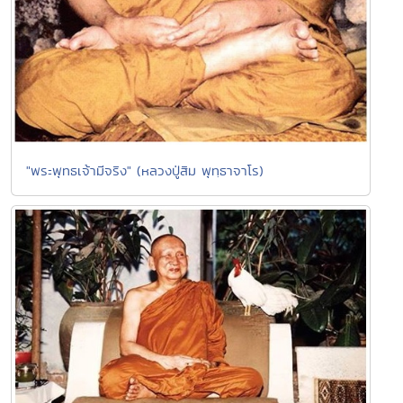
"พระพุทธเจ้ามีจริง" (หลวงปู่สิม พุทฺธาจาโร)