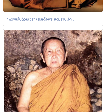
"พัวพันไปด้วยเวร" (สมเด็จพระสังฆราชเจ้า )