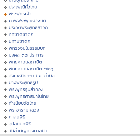
ประเพณีทั่วไทย
พระพุทธเจ้า
ภาพพระพุทธประวัติ
ประวัติพระพุทธสาวก
ทศชาติชาดก
นิทานชาดก
พุทธวจนในธรรมบท
มงคล ๓๘ ประการ
พุทธศาสนสุภาษิต
พุทธศาสนสุภาษิต ๖๒๑
สังเวชนียสถาน ๔ ตำบล
ปางพระพุทธรูป
พระพุทธรูปสำคัญ
พระพุทธศาสนาในไทย
ทำเนียบวัดไทย
พระอารามหลวง
ศาสนพิธี
อุปสมบทพิธี
วันสำคัญทางศาสนา