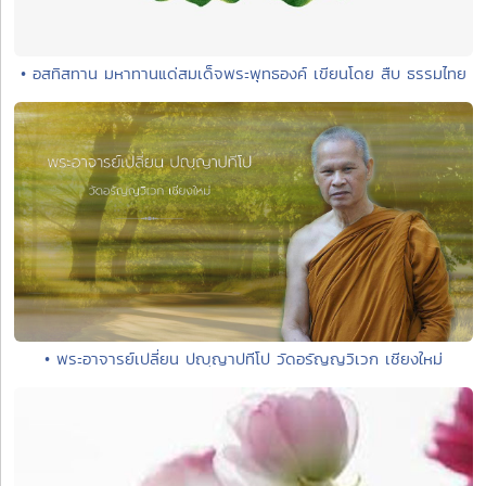
• อสทิสทาน มหาทานแด่สมเด็จพระพุทธองค์ เขียนโดย สืบ ธรรมไทย
• พระอาจารย์เปลี่ยน ปญฺญาปทีโป วัดอรัญญวิเวก เชียงใหม่