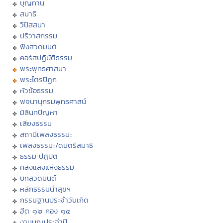
บุญทาน
สมาธิ
วิปัสสนา
ปริวาสกรรม
ฟังสวดมนต์
คอร์สปฏิบัติธรรม
พระพุทธศาสนา
พระไตรปิฏก
หัวข้อธรรม
พจนานุกรมพุทธศาสน์
มิลินทปัญหา
เสียงธรรม
สถานีเพลงธรรมะ
เพลงธรรมะ/ดนตรีสมาธิ
ธรรมะปฏิบัติ
คลังแสงแห่งธรรม
บทสวดมนต์
หลักธรรมนำสุขฯ
กรรมฐานประจำวันเกิด
ฮีต ๑๒ คอง ๑๔
งานบุญประจำปี