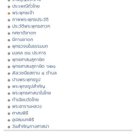
ประเพณีทั่วไทย
พระพุทธเจ้า
ภาพพระพุทธประวัติ
ประวัติพระพุทธสาวก
ทศชาติชาดก
นิทานชาดก
พุทธวจนในธรรมบท
มงคล ๓๘ ประการ
พุทธศาสนสุภาษิต
พุทธศาสนสุภาษิต ๖๒๑
สังเวชนียสถาน ๔ ตำบล
ปางพระพุทธรูป
พระพุทธรูปสำคัญ
พระพุทธศาสนาในไทย
ทำเนียบวัดไทย
พระอารามหลวง
ศาสนพิธี
อุปสมบทพิธี
วันสำคัญทางศาสนา