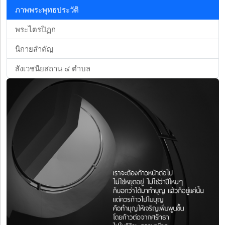
ภาพพระพุทธประวัติ
พระไตรปิฏก
นิกายสำคัญ
สังเวชนียสถาน ๔ ตำบล