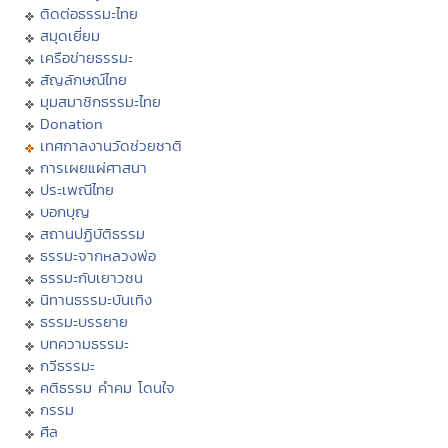
ติดต่อธรรมะไทย
สมุดเยี่ยม
เครือข่ายธรรมะ
สัญลักษณ์ไทย
มุมสมาชิกธรรมะไทย
Donation
เทศกาลงานวัดช่วยชาติ
การเผยแผ่ศาสนา
ประเพณีไทย
บอกบุญ
สถานปฏิบัติธรรม
ธรรมะจากหลวงพ่อ
ธรรมะกับเยาวชน
นิทานธรรมะบันเทิง
ธรรมะบรรยาย
บทความธรรมะ
กวีธรรมะ
คติธรรม คำคม โดนใจ
กรรม
ศีล