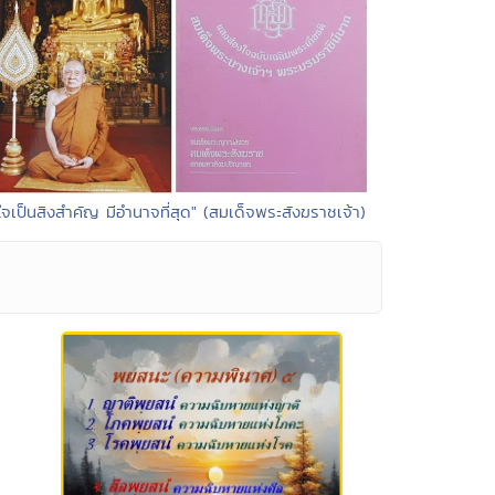
"ใจเป็นสิงสำคัญ มีอำนาจที่สุด" (สมเด็จพระสังฆราชเจ้า)