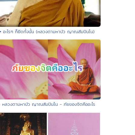
• อะไรๆ ก็ยีดทั้งนั้น (หลวงตามหาบัว ญาณสัมปันโน)
• หลวงตามหาบัว ญาณสัมปันโน - ภัยของจิตคืออะไร