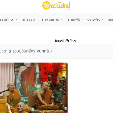
รรมศึกษา
คติธรรม
ศาสนสถาน
ศาสนพิธี
ประเพณี
บอ
ค้นหาในเว็บไซต์ :
ีวิต" (หลวงปู่จันทร์ศรี จนฺททีโป)