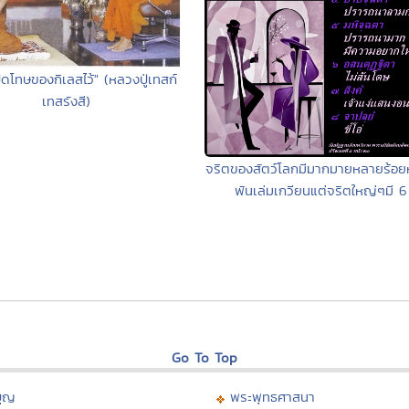
ิดโทษของกิเลสไว้" (หลวงปู่เทสก์
เทสรังสี)
จริตของสัตว์โลกมีมากมายหลายร้อ
พันเล่มเกวียนแต่จริตใหญ่ๆมี 6
Go To Top
บุญ
พระพุทธศาสนา