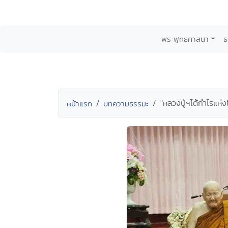
พระพุทธศาสนา
ธ
"หลวงปู่ฯได้กำไรแห่งช
หน้าแรก
บทความธรรมะ