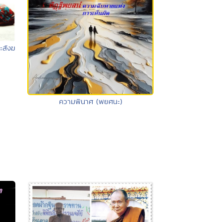
ะสังฆ
ความพินาศ (พยศนะ)