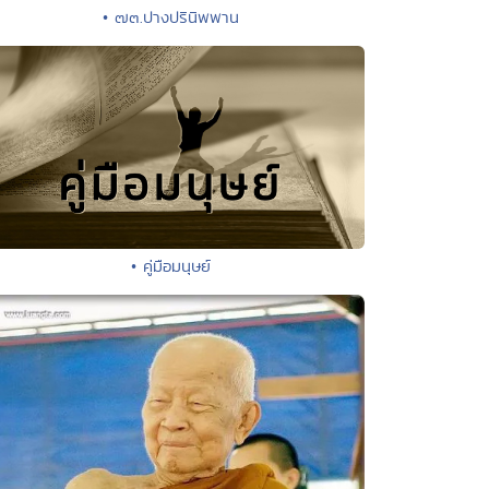
• ๗๓.ปางปรินิพพาน
• คู่มือมนุษย์