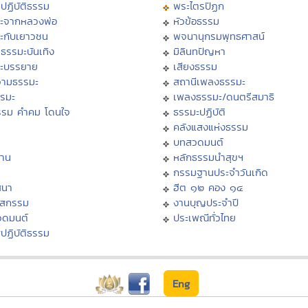
ปฏิบัติธรรม
พระไตรปิฏก
ะจากหลวงพ่อ
หัวข้อธรรม
ะกับเยาวชน
พจนานุกรมพุทธศาสน์
ธรรมะบันเทิง
มิลินทปัญหา
ะบรรยาย
เสียงธรรม
ามธรรมะ
สถานีเพลงธรรมะ
รรมะ
เพลงธรรมะ/ดนตรีสมาธิ
รรม คำคม โดนใจ
ธรรมะปฏิบัติ
ม
คลังแสงแห่งธรรม
บทสวดมนต์
าน
หลักธรรมนำสุขฯ
กรรมฐานประจำวันเกิด
สนา
ฮีต ๑๒ คอง ๑๔
าสกรรม
งานบุญประจำปี
วดมนต์
ประเพณีทั่วไทย
ปฏิบัติธรรม
Eng