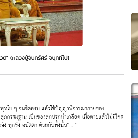
วิต" (หลวงปู่จันทร์ศรี จนฺททีโป)
ห้ว่า "พุทโธ ๆ จนจิตสงบ แล้วใช้ปัญญาพิจารณากายของ
นเป็นอสุภกรรมฐาน เป็นของสกปรกน่าเกลียด เมื่อตายแล้วไม่มีใคร
ง ทุกขัง อนัตตา ด้วยกันทั้งนั้น" .. "