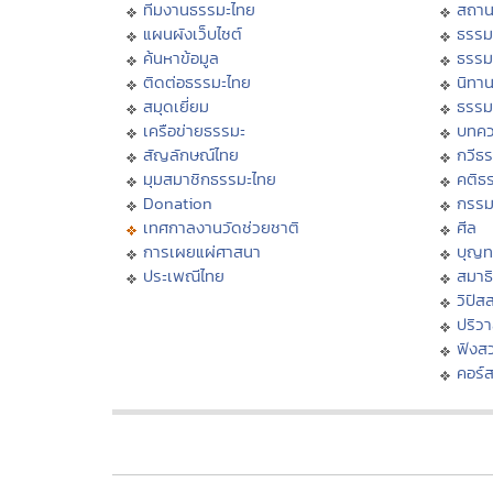
ทีมงานธรรมะไทย
สถาน
แผนผังเว็บไซต์
ธรรม
ค้นหาข้อมูล
ธรรม
ติดต่อธรรมะไทย
นิทาน
สมุดเยี่ยม
ธรรม
เครือข่ายธรรมะ
บทคว
สัญลักษณ์ไทย
กวีธ
มุมสมาชิกธรรมะไทย
คติธ
Donation
กรร
เทศกาลงานวัดช่วยชาติ
ศีล
การเผยแผ่ศาสนา
บุญท
ประเพณีไทย
สมาธิ
วิปัส
ปริว
ฟังส
คอร์ส