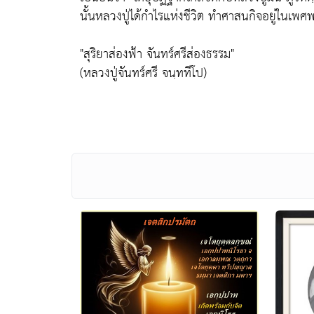
นั้นหลวงปู่ได้กำไรแห่งชีวิต ทำศาสนกิจอยู่ในเพศพ
"สุริยาส่องฟ้า จันทร์ศรีส่องธรรม"
(หลวงปู่จันทร์ศรี จนฺททีโป)