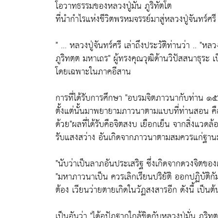
โอวาทธรรมของหลวงปู่มั่น ภูริทัตโต
ที่นำกำไรแห่งชีวิตพรหมจรรย์มาสู่หลวงปู่จันทร์ศรี
" ... หลวงปู่จันทร์ศรี เล่าถึงประวัติท่านว่า .. "
ภูริทตฺต มหาเถร" ผู้ทรงคุณวุฒิด้านวิปัสสนาธุ
โดยเฉพาะในภาคอีสาน
การที่ได้รับการศึกษา "อบรมจิตภาวนากับท่าน 
ตั้งแต่นั้นมาพยายามภาวนาตามแบบที่ท่านสอน คื
ด้วย"ผลที่ได้รับคือจิตสงบ เยือกเย็น จากสิ่งแว
รับแสงสว่าง อันเกิดจากภาวนาตามสมควรแก่ฐาน
"นับว่าเป็นลาภอันประเสริฐ ซึ่งเกิดจากดวงจิตของเรา 
"มหาภาวนาเป็น ควรเลิกเรียนปริยัติ ออกปฏิบัติก
ต้อง เวียนว่ายตายเกิดในวัฏสงสารอีก ดังนี้ เป็นต้
เป็นอันว่า "ได้อุปัฏฐากใกล้ชิดกับหลวงปู่มั่น ภูร