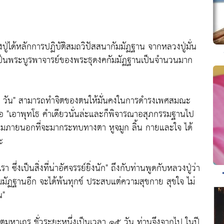
หลวงปู่ได้หลักการปฏิบัติสมถวิปัสสนากัมมัฏฐาน จากหลวงปู่มั่น
ระ เป็นพระบูรพาจารย์ของพระธุดงคกัมมัฏฐานเป็นจำนวนมาก
๑๕ วัน" สามารถทำจิตของตนให้มั่นคงในการดำรงเพศสมณะ
อ "เอาพุทโธ คำเดียวนั่นล่ะและก็พิจารณาอสุภกรรมฐานไป
ดล้อมภายนอกที่จะมากระทบทางตา หูจมูก ลิ้น กายและใจ ได้
ะ
ซึ่งเป็นสิ่งที่น่าอัศจรรย์ยิ่งนัก" ถึงกับท่านพูดกับหลวงปู่ว่า
ัมมัฏฐานอีก จะได้พ้นทุกข์ ประสบแต่ความสุขกาย สุขใจ ไม่
น"
ิทตฺตมหาเถร ชั่วระยะหนึ่งเป็นเวลา ๑๕ วัน ท่านจึงจากไป ในปี