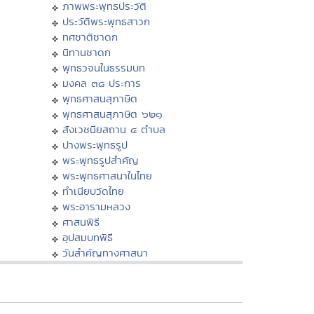
ภาพพระพุทธประวัติ
ประวัติพระพุทธสาวก
ทศชาติชาดก
นิทานชาดก
พุทธวจนในธรรมบท
มงคล ๓๘ ประการ
พุทธศาสนสุภาษิต
พุทธศาสนสุภาษิต ๖๒๑
สังเวชนียสถาน ๔ ตำบล
ปางพระพุทธรูป
พระพุทธรูปสำคัญ
พระพุทธศาสนาในไทย
ทำเนียบวัดไทย
พระอารามหลวง
ศาสนพิธี
อุปสมบทพิธี
วันสำคัญทางศาสนา