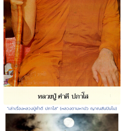
"เล่าเรื่องหลวงปู่คำดี ปภาโส" (หลวงตามหาบัว ญาณสันปันโน)