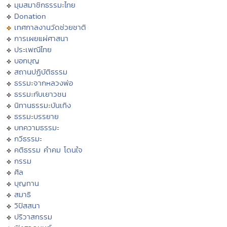
มุมสมาชิกธรรมะไทย
Donation
เทศกาลงานวัดช่วยชาติ
การเผยแผ่ศาสนา
ประเพณีไทย
บอกบุญ
สถานปฏิบัติธรรม
ธรรมะจากหลวงพ่อ
ธรรมะกับเยาวชน
นิทานธรรมะบันเทิง
ธรรมะบรรยาย
บทความธรรมะ
กวีธรรมะ
คติธรรม คำคม โดนใจ
กรรม
ศีล
บุญทาน
สมาธิ
วิปัสสนา
ปริวาสกรรม