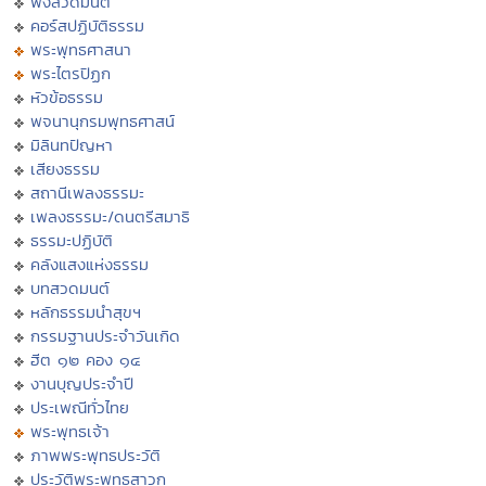
ฟังสวดมนต์
คอร์สปฏิบัติธรรม
พระพุทธศาสนา
พระไตรปิฏก
หัวข้อธรรม
พจนานุกรมพุทธศาสน์
มิลินทปัญหา
เสียงธรรม
สถานีเพลงธรรมะ
เพลงธรรมะ/ดนตรีสมาธิ
ธรรมะปฏิบัติ
คลังแสงแห่งธรรม
บทสวดมนต์
หลักธรรมนำสุขฯ
กรรมฐานประจำวันเกิด
ฮีต ๑๒ คอง ๑๔
งานบุญประจำปี
ประเพณีทั่วไทย
พระพุทธเจ้า
ภาพพระพุทธประวัติ
ประวัติพระพุทธสาวก