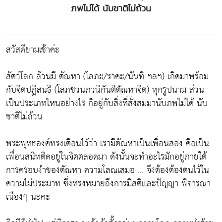
ภพไม่ได้ นับชาติไม่ถ้วน
สวัสดียามเช้าค่ะ
สัตว์โลก ล้วนมี ตัณหา (โลภะ/ราคะ/นันทิ ฯลฯ) เกิดมาพร้อม
กับจิตปฏิสนธิ (โลภชวนภวนิกันติตัณหาจิต) ทุกรูปนาม ส่วน
เป็นประเภทไหนอย่างไร ก็อยู่กับสิ่งที่สั่งสมมานับภพไม่ได้ นับ
ชาติไม่ถ้วน
พระพุทธองค์ทรงเตือนไว้ว่า เรามีตัณหาเป็นเพื่อนสอง คีอเป็น
เพื่อนสนิทติดอยู่ในจิตตลอดมา ดังนั้นจะทำอะไรมักอยู่ภายใต้
การครอบงำของตัณหา ความโลณเสมอ ... จึงต้องต้องตนไว้ใน
ความไม่ประมาท ซึ่งทรงหมายถึงการมีสติและปัญญา พิจารณา
เนืองๆ นะคะ