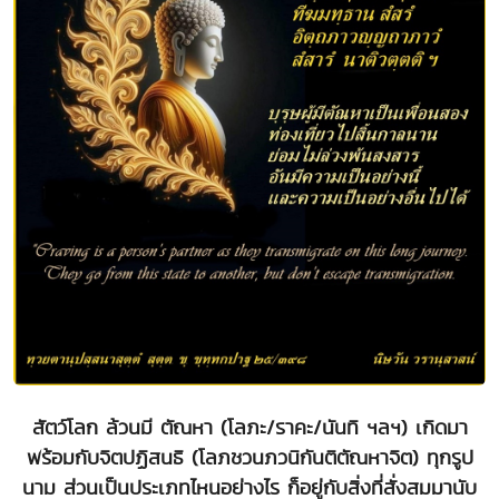
สัตว์โลก ล้วนมี ตัณหา (โลภะ/ราคะ/นันทิ ฯลฯ) เกิดมา
พร้อมกับจิตปฏิสนธิ (โลภชวนภวนิกันติตัณหาจิต) ทุกรูป
นาม ส่วนเป็นประเภทไหนอย่างไร ก็อยู่กับสิ่งที่สั่งสมมานับ