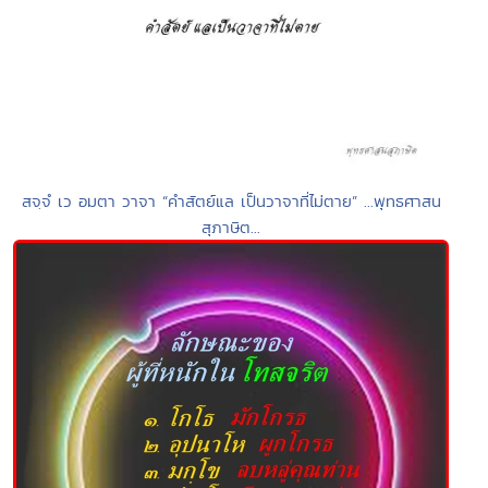
สจฺจํ เว อมตา วาจา “คำสัตย์แล เป็นวาจาที่ไม่ตาย” ...พุทธศาสน
สุภาษิต...