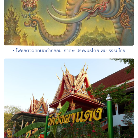
• โพธิสัตว์ฉัททันต์คำกลอน ภาค๒ ประพันธ์โดย สืบ ธรรมไทย