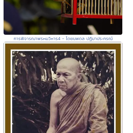
การพิจารณาพรหมวิหาร4 - โดยนพดล ปฏิมาประกรณ์