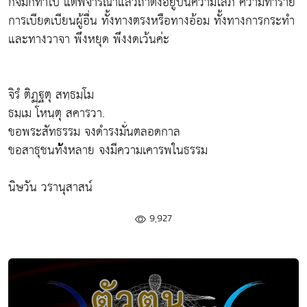
กิจมีก็ทำไป แต่พิจารณาแล้วถ้าตั้งอยู่บนความโลภ ความทำร้าย
การเบียดเบียนผู้อื่น ทั้งทางตรงหรือทางอ้อม ทั้งทางการกระทำ
และทางวาจา พึงหยุด พึงงดเว้นค่ะ
จิรํ ติฏฺฐตุ สทฺธมฺโม
ธมฺเม โหนฺตุ สคารวา.
ขอพระสัทธรรม จงดํารงมั่นตลอดกาล
ขอสาธุชนท้ังหลาย จงมีความเคารพในธรรม
นิษวัน วรานุสาสน์
9,927