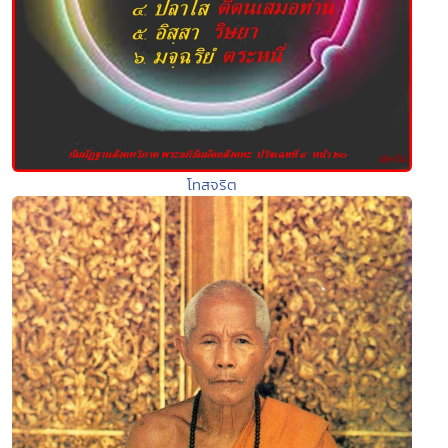
โทสจริต