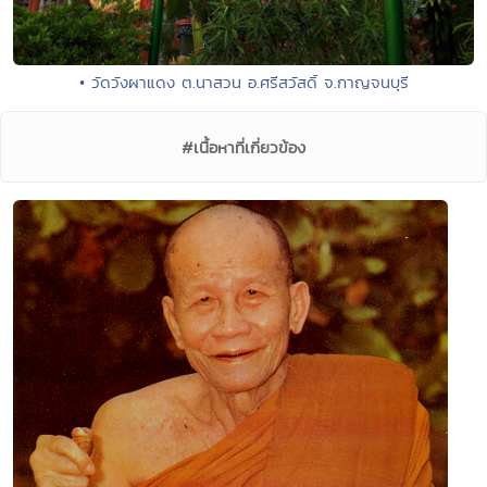
• วัดวังผาแดง ต.นาสวน อ.ศรีสวัสดิ์ จ.กาญจนบุรี
#เนื้อหาที่เกี่ยวข้อง