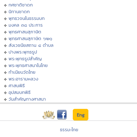
ทศชาติชาดก
นิทานชาดก
พุทธวจนในธรรมบท
มงคล ๓๘ ประการ
พุทธศาสนสุภาษิต
พุทธศาสนสุภาษิต ๖๒๑
สังเวชนียสถาน ๔ ตำบล
ปางพระพุทธรูป
พระพุทธรูปสำคัญ
พระพุทธศาสนาในไทย
ทำเนียบวัดไทย
พระอารามหลวง
ศาสนพิธี
อุปสมบทพิธี
วันสำคัญทางศาสนา
Eng
ธรรมะไทย