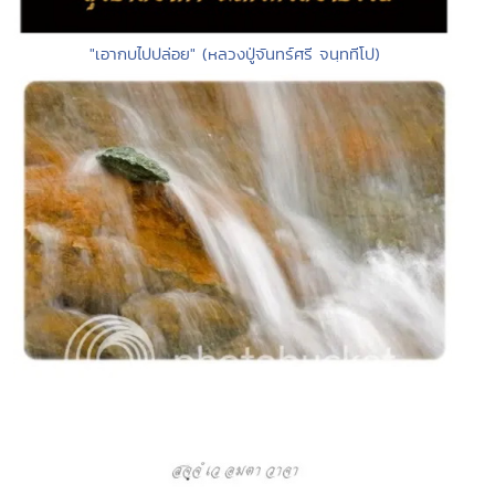
"เอากบไปปล่อย" (หลวงปู่จันทร์ศรี จนฺททีโป)