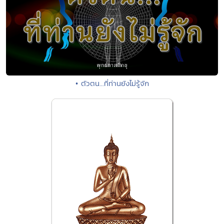
• ตัวตน...ที่ท่านยังไม่รู้จัก