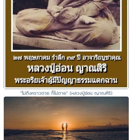
"ไม่ถึงคราวตาย ก็ไม่ตาย" (หลวงปู่อ่อน ญาณศิริ)