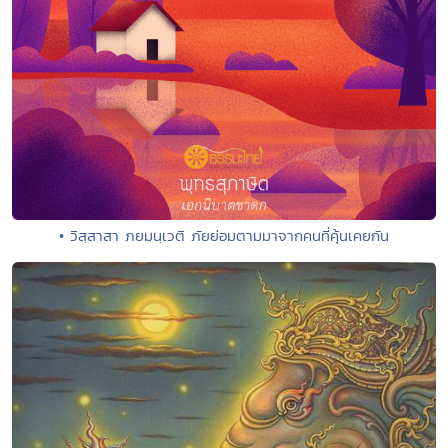
• วิสฺสาสา ภยมนฺเวติ ภัยย่อมตามมาจากคนที่คุ้นเคยกัน