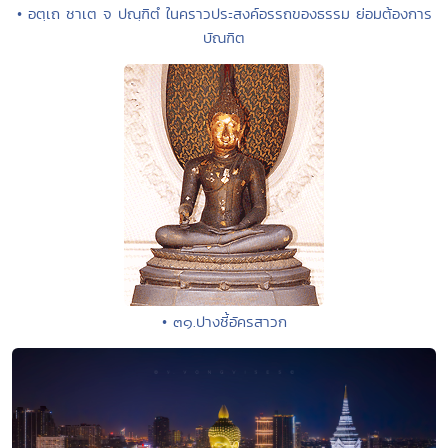
• อตฺเถ ชาเต จ ปณฺฑิตํ ในคราวประสงค์อรรถของธรรม ย่อมต้องการ
บัณฑิต
• ๓๑.ปางชี้อัครสาวก