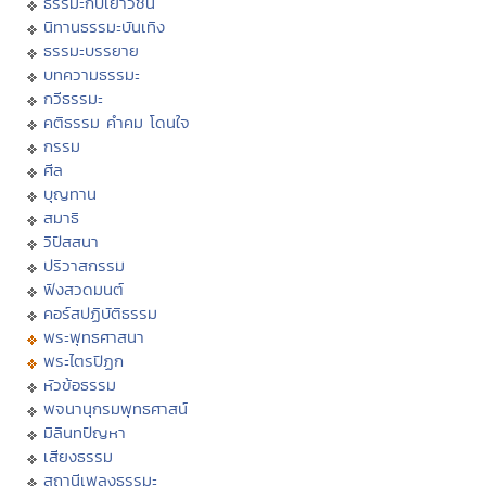
ธรรมะกับเยาวชน
นิทานธรรมะบันเทิง
ธรรมะบรรยาย
บทความธรรมะ
กวีธรรมะ
คติธรรม คำคม โดนใจ
กรรม
ศีล
บุญทาน
สมาธิ
วิปัสสนา
ปริวาสกรรม
ฟังสวดมนต์
คอร์สปฏิบัติธรรม
พระพุทธศาสนา
พระไตรปิฏก
หัวข้อธรรม
พจนานุกรมพุทธศาสน์
มิลินทปัญหา
เสียงธรรม
สถานีเพลงธรรมะ