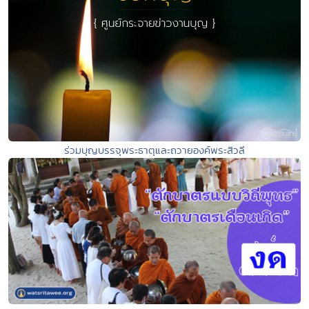
ร่วมบุญบรรจุพระธาตุและถวายองค์พระสิวลี