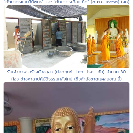
"ตักบาตรแบบวิถีพุทธ" และ "ตักบาตรเดือนเกิด" (๓ ต.ค. ๒๕๖๓) (งด)
รับเจ้าภาพ สร้างห้องสุขา (ปลดทุกข์- โศก -โรค- ภัย) จำนวน 30
ห้อง ข้างศาลาปฏิบัติธรรมหลังใหม่ (ซึ่งกำลังขาดเเคลนขณะนี้)