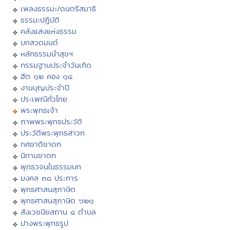
เพลงธรรมะ/ดนตรีสมาธิ
ธรรมะปฏิบัติ
คลังแสงแห่งธรรม
บทสวดมนต์
หลักธรรมนำสุขฯ
กรรมฐานประจำวันเกิด
ฮีต ๑๒ คอง ๑๔
งานบุญประจำปี
ประเพณีทั่วไทย
พระพุทธเจ้า
ภาพพระพุทธประวัติ
ประวัติพระพุทธสาวก
ทศชาติชาดก
นิทานชาดก
พุทธวจนในธรรมบท
มงคล ๓๘ ประการ
พุทธศาสนสุภาษิต
พุทธศาสนสุภาษิต ๖๒๑
สังเวชนียสถาน ๔ ตำบล
ปางพระพุทธรูป