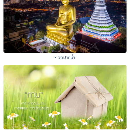
• วัดปากน้ำ