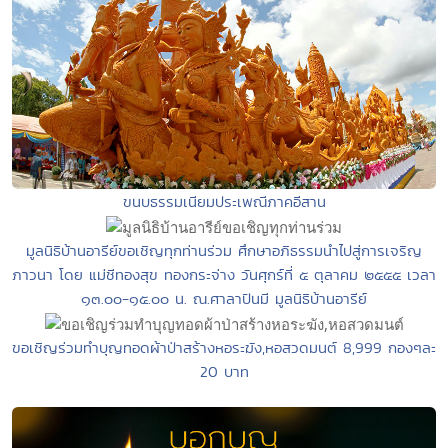
ขนบธรรมเนียมประเพณีภาคอีสาน
มูลนิธิบ้านอารีย์ขอเชิญทุกท่านร่วม ศึกษาอภิธรรมนำไปสู่การเจริญ
ภาวนา โดย แม่ชีทองสุข ทองกระจ่าง วันศุกร์ที่ ๕ ตุลาคม ๒๕๕๕ เวลา
๑๓.๐๐-๑๕.๐๐ น. ณ.ศาลาปันมี มูลนิธิบ้านอารีย์
ขอเชิญร่วมทำบุญทอดผ้าป่าสร้างหอระฆัง,หอสวดมนต์ 8,999 กองๆละ
20 บาท