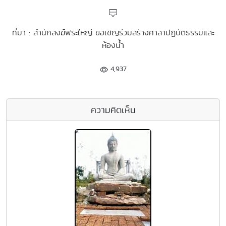
ที่มา : สำนักสงฆ์พระใหญ่ ขอเชิญร่วมสร้างศาลาปฏิบัติธรรมและ
ห้องน้ำ
4,937
ความคิดเห็น