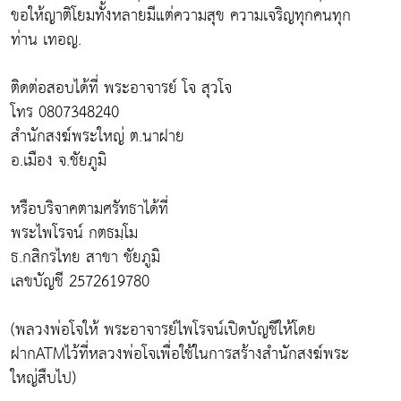
ขอให้ญาติโยมทั้งหลายมีแต่ความสุข ความเจริญทุกคนทุก
ท่าน เทอญ.
ติดต่อสอบได้ที่ พระอาจารย์ โจ สุวโจ
โทร 0807348240
สำนักสงฆ์พระใหญ่ ต.นาฝาย
อ.เมือง จ.ชัยภูมิ
หรือบริจาคตามศรัทธาได้ที่
พระไพโรจน์ กตธมฺโม
ธ.กสิกรไทย สาขา ชัยภูมิ
เลขบัญชี 2572619780
(พลวงพ่อโจให้ พระอาจารย์ไพโรจน์เปิดบัญชีให้โดย
ฝากATMไว้ที่หลวงพ่อโจเพื่อใช้ในการสร้างสำนักสงฆ์พระ
ใหญ่สืบไป)