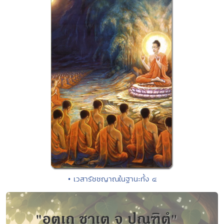
• เวสารัชชญาณในฐานะทั้ง ๔