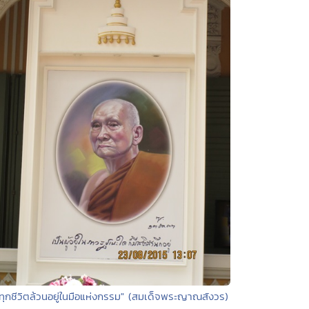
"ทุกชีวิตล้วนอยู่ในมือแห่งกรรม" (สมเด็จพระญาณสังวร)