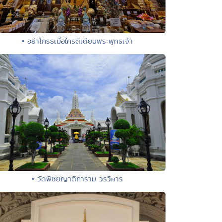
• อย่าโกรธเมื่อใครติเตียนพระพุทธเจ้า
• วัดพิชยญาติการาม วรวิหาร