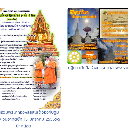
กฐินสามัคคีสร้างธรรมศาลาพระธาต
ร่วมพิธีเททองหล่อสมเด็จองค์ปฐม
 วันอาทิตย์ที่ 15 มกราคม 2555วัด
ป่าภูน้อย