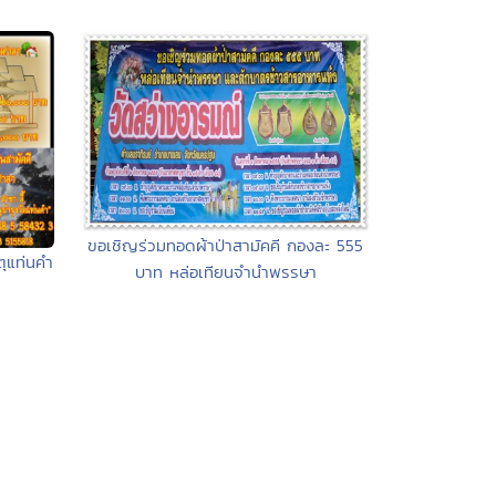
ขอเชิญร่วมทอดผ้าป่าสามัคคี กองละ 555
ุแท่นคำ
บาท หล่อเทียนจำนำพรรษา