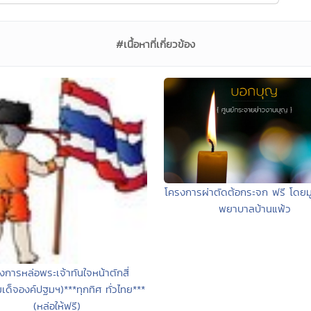
#เนื้อหาที่เกี่ยวข้อง
โครงการผ่าตัดต้อกระจก ฟรี โดยมู
พยาบาลบ้านแพ้ว
งการหล่อพระเจ้าทันใจหน้าตักสี่
ด็จองค์ปฐมฯ)***ทุกทิศ ทั่วไทย***
(หล่อให้ฟรี)