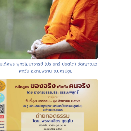
มเด็จพระพุทธโฆษาจารย์ (ประยุทธ์ ปยุตฺโต) วัดญาณเว
ศกวัน อ.สามพราน จ.นครปฐม