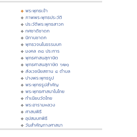
พระพุทธเจ้า
ภาพพระพุทธประวัติ
ประวัติพระพุทธสาวก
ทศชาติชาดก
นิทานชาดก
พุทธวจนในธรรมบท
มงคล ๓๘ ประการ
พุทธศาสนสุภาษิต
พุทธศาสนสุภาษิต ๖๒๑
สังเวชนียสถาน ๔ ตำบล
ปางพระพุทธรูป
พระพุทธรูปสำคัญ
พระพุทธศาสนาในไทย
ทำเนียบวัดไทย
พระอารามหลวง
ศาสนพิธี
อุปสมบทพิธี
วันสำคัญทางศาสนา