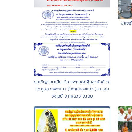
#แชร์
ขอเชิญร่วมเป็นเจ้าภาพทอดกฐินสามัคคี ณ
วัดภูหลวงพัฒนา (โคกหนองแห้ว ) ต.เลย
วังไสย์ อ.ภูหลวง จ.เลย