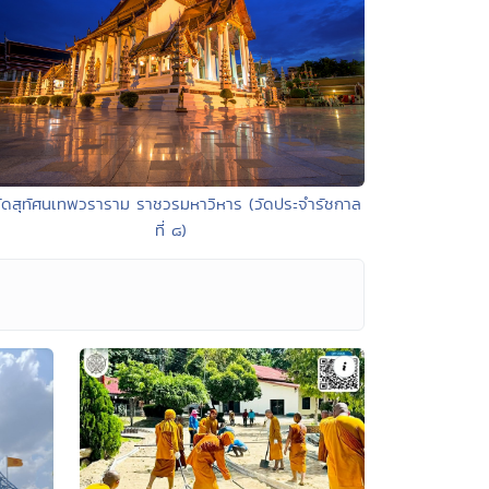
วัดสุทัศนเทพวราราม ราชวรมหาวิหาร (วัดประจำรัชกาล
ที่ ๘)