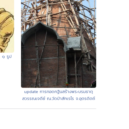
 ๑ รูป
update การทอดกฐินสร้างพระบรมธาตุ
สวรรณเจดีย์ ณ.วัดป่าสักเรไร จ.อุตรดิตถ์