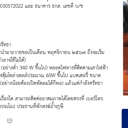
 4030572022 และ ธนาคาร ธกส. เลขที่ บ/ช
รัทธา
จะนำมาถวายขอเป็นเดือน พฤศจิกายน ๒๕๖๗ ถึงจะเริ่ม
อาจใช้ไม่ได้)
 (อย่างต่ำ 340 W ขึ้นไป) หลอดไฟทางที่ติดตามเสาไฟฟ้า
ดไฟตุ้มโซล่าเซลล์ประมาณ 60W ขึ้นไป แบตเตอรี่ ขนาด
อย่างน้อยต้องเปิดพัดลมได้ก็พอ) แล้วแต่กำลังศรัทธา
รื่องใด สามารถติดต่ออาตมภาพได้โดยตรงที่ เบอร์โทร.
ญฺโ) ประธานที่พักสงฆ์ถ้ำฤาษี.