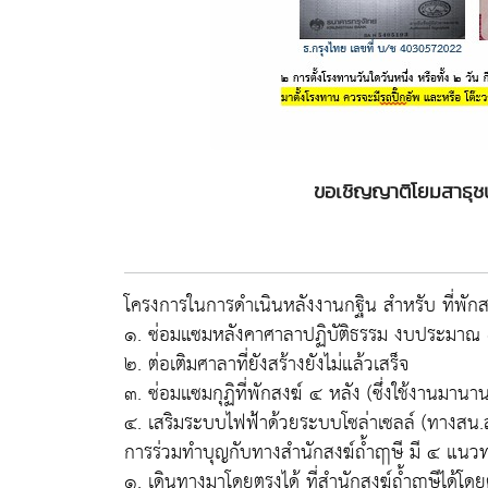
ขอเชิญญาติโยมสาธุชน
โครงการในการดำเนินหลังงานกฐิน สำหรับ ที่พักส
๑. ซ่อมแซมหลังคาศาลาปฏิบัติธรรม งบประมา
๒. ต่อเติมศาลาที่ยังสร้างยังไม่แล้วเสร็จ
๓. ซ่อมแซมกุฏิที่พักสงฆ์ ๔ หลัง (ซึ่งใช้งานมาน
๔. เสริมระบบไฟฟ้าด้วยระบบโซล่าเซลล์ (ทางสน.สงฆ
การร่วมทำบุญกับทางสำนักสงฆ์ถ้ำฤาษี มี ๔ แนวทา
๑. เดินทางมาโดยตรงได้ ที่สำนักสงฆ์ถ้ำฤาษีได้โด