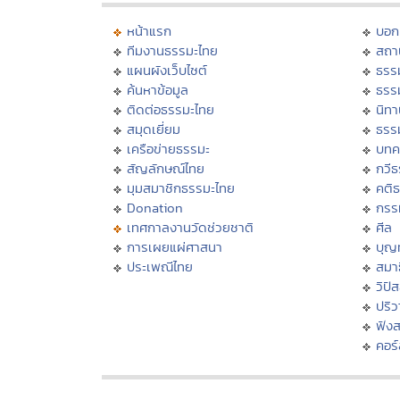
หน้าแรก
บอก
ทีมงานธรรมะไทย
สถา
แผนผังเว็บไซต์
ธรร
ค้นหาข้อมูล
ธรร
ติดต่อธรรมะไทย
นิทา
สมุดเยี่ยม
ธรร
เครือข่ายธรรมะ
บทค
สัญลักษณ์ไทย
กวี
มุมสมาชิกธรรมะไทย
คติ
Donation
กรร
เทศกาลงานวัดช่วยชาติ
ศีล
การเผยแผ่ศาสนา
บุญ
ประเพณีไทย
สมาธ
วิปั
ปริ
ฟัง
คอร์