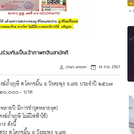
• 
ร่วมกันเป็นเจ้าภาพกฐินสามัคคี
chai-aroon
14 ก.ย. 2567
งฆ์ถ้ำฤาษี ต.โคกขมิ้น อ.วังสะพุง จ.เลย ประจำปี ๒๕๖๗
ณ ๓๐,๐๐๐.- บาท
านหลายปี มีการชำรุดหลายจุด)
์ถ้ำฤาษี ไม่มีไฟฟ้าใช้)
ง ดังนี้
ยตรง ต.โคกขมิ้น อ.วังสะพุง จ.เลย