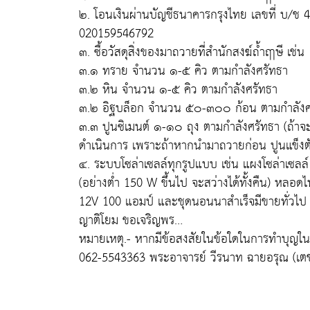
๒. โอนเงินผ่านบัญชีธนาคารกรุงไทย เลขที่ บ/ช
020159546792
๓. ซื้อวัสดุสิ่งของมาถวายที่สำนักสงฆ์ถ้ำฤาษี เช่น
๓.๑ ทราย จำนวน ๑-๕ คิว ตามกำลังศรัทธา
๓.๒ หิน จำนวน ๑-๕ คิว ตามกำลังศรัทธา
๓.๒ อิฐบล็อก จำนวน ๕๐-๓๐๐ ก้อน ตามกำลังศ
๓.๓ ปูนซิเมนต์ ๑-๑๐ ถุง ตามกำลังศรัทธา (ถ้า
ดำเนินการ เพราะถ้าหากนำมาถวายก่อน ปูนแข็งตัว
๔. ระบบโซล่าเซลล์ทุกรูปแบบ เช่น แผงโซล่าเซลล์
(อย่างต่ำ 150 W ขึ้นไป จะสว่างได้ทั้งคืน) หลอ
12V 100 แอมป์ และชุดนอนนาสำเร็จมีขายทั่วไป (
ญาติโยม ขอเจริญพร…
หมายเหตุ.- หากมีข้อสงสัยในข้อใดในการทำบุญในเ
062-5543363 พระอาจารย์ วีรนาท ฉายอรุณ (เตชป