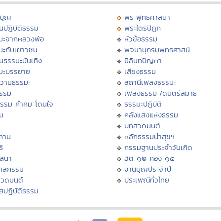
บุญ
พระพุทธศาสนา
นปฏิบัติธรรม
พระไตรปิฏก
มะจากหลวงพ่อ
หัวข้อธรรม
มะกับเยาวชน
พจนานุกรมพุทธศาสน์
นธรรมะบันเทิง
มิลินทปัญหา
มะบรรยาย
เสียงธรรม
วามธรรมะ
สถานีเพลงธรรมะ
ธรรมะ
เพลงธรรมะ/ดนตรีสมาธิ
ธรรม คำคม โดนใจ
ธรรมะปฏิบัติ
ม
คลังแสงแห่งธรรม
บทสวดมนต์
ทาน
หลักธรรมนำสุขฯ
ิ
กรรมฐานประจำวันเกิด
สสนา
ฮีต ๑๒ คอง ๑๔
วาสกรรม
งานบุญประจำปี
สวดมนต์
ประเพณีทั่วไทย
สปฏิบัติธรรม