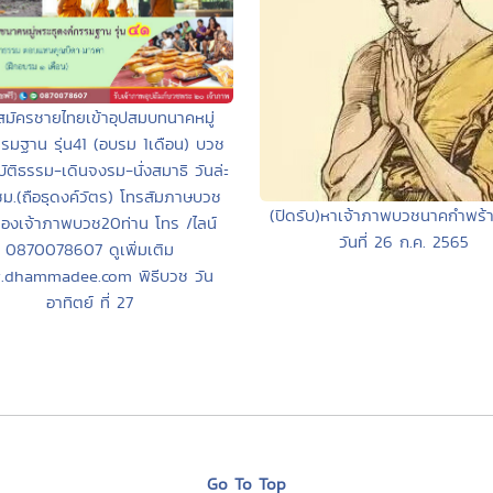
สมัครชายไทยเข้าอุปสมบทนาคหมู่
รมฐาน รุ่น41 (อบรม 1เดือน) บวช
บัติธรรม-เดินจงรม-นั่งสมาธิ วันล่ะ
ม.(ถือธุดงค์วัตร) โทรสัมภาษบวช
(ปิดรับ)หาเจ้าภาพบวชนาคกำพร้า
จองเจ้าภาพบวช20ท่าน โทร /ไลน์
วันที่ 26 ก.ค. 2565
0870078607 ดูเพิ่มเติม
.dhammadee.com พิธีบวช วัน
อาทิตย์ ที่ 27
Go To Top