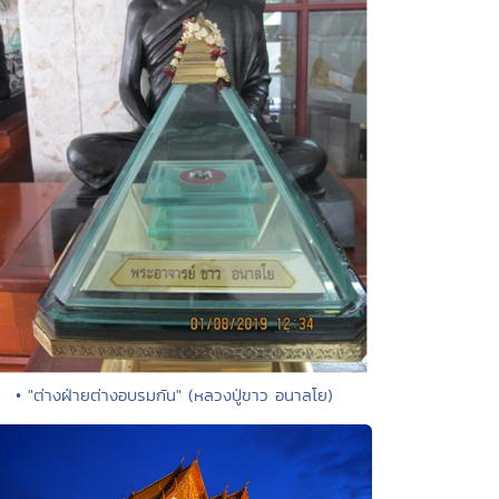
• "ต่างฝ่ายต่างอบรมกัน" (หลวงปู่ขาว อนาลโย)