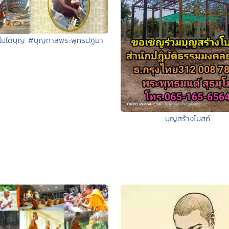
ไปได้บุญ #บุญทาสีพระพุทธปฏิมา
บุญสร้างโบสถ์