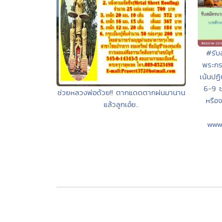
#รับ
พระกร
เน้นปฏิ
6-9 ช
ช่วยหลวงพ่อด้วย!! ตากแดดตากฝนมานาน
หรือ
แล้วลูกเอ๋ย..
www