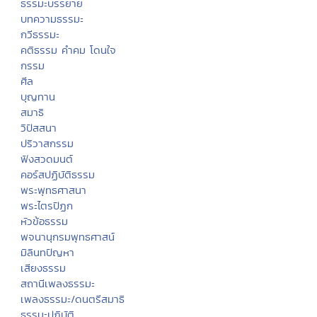
ธรรมะบรรยาย
บทความธรรมะ
กวีธรรมะ
คติธรรม คำคม โดนใจ
กรรม
ศีล
บุญทาน
สมาธิ
วิปัสสนา
ปริวาสกรรม
ฟังสวดมนต์
คอร์สปฏิบัติธรรม
พระพุทธศาสนา
พระไตรปิฏก
หัวข้อธรรม
พจนานุกรมพุทธศาสน์
มิลินทปัญหา
เสียงธรรม
สถานีเพลงธรรมะ
เพลงธรรมะ/ดนตรีสมาธิ
ธรรมะปฏิบัติ