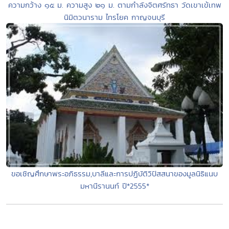
ความกว้าง ๑๕ ม. ความสูง ๒๑ ม. ตามกำลังจิตศรัทธา วัดเขาเข้เทพ
นิมิตวนาราม ไทรโยค กาญจนบุรี
ขอเชิญศึกษาพระอภิธรรม,บาลีและการปฏิบัติวิปัสสนาของมูลนิธิแนบ
มหานีรานนท์ ปี*2555*