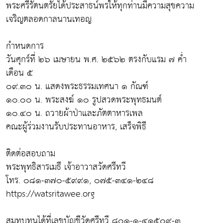
พระศรีรัตนตรัยได้ประสาธน์พรให้ทุกท่านมีความสุขความ
เจริญตลอดกาลนานเทอญ
กำหนดการ
วันศุกร์ที่ ๒๖ เมษายน พ.ศ. ๒๕๖๒ ตรงกับแรม ๗ ค่ำ
เดือน ๕
๐๙.๓๐ น. แสดงพระธรรมเทศนา ๑ กัณฑ์
๑๐.๐๐ น. พระสงฆ์ ๑๐ รูปสวดพระพุทธมนต์
๑๐.๔๐ น. ถวายผ้าป่าและภัตตาหารเพล
คณะผู้ร่วมงานรับประทานอาหาร, เสร็จพิธี
ติดต่อสอบถาม
พระพุทธิสารเมธี เจ้าอาวาสวัดศรีทวี
โทร. ๐๘๑-๓๗๐-๕๙๙๑, ๐๗๕-๓๔๑-๒๔๘
https://watsritawee.org
สมทบทุนได้ที่เลขบัญชีวัดศรีทวี ๘๐๑-๑-๔๑๕๐๙-๓