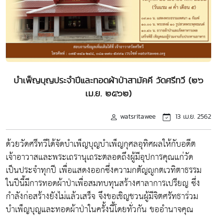
บำเพ็ญบุญประจำปีและทอดผ้าป่าสามัคคี วัดศรีทวี (๒๖
เม.ย. ๒๕๖๒)
watsritawee
13 เม.ย. 2562
ด้วยวัดศรีทวีได้จัดบำเพ็ญบุญบำเพ็ญกุศลอุทิศผลให้กับอดีต
เจ้าอาวาสและพระเถรานุเถระตลอดถึงผู้มีอุปการคุณแก่วัด
เป็นประจำทุกปี เพื่อแสดงออกซึ่งความกตัญญูกตเวทิตาธรรม
ในปีนี้มีการทอดผ้าป่าเพื่อสมทบทุนสร้างศาลาการเปรียญ ซึ่ง
กำลังก่อสร้างยังไม่แล้วเสร็จ จึงขอเชิญชวนผู้มีจิตศรัทธาร่วม
บำเพ็ญบุญและทอดผ้าป่าในครั้งนี้โดยทั่วกัน ขออำนาจคุณ