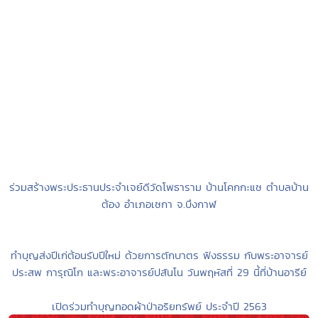
ร่วมสร้างพระประธานประจำเจย์ดีวัดโพธาราม บ้านโคกกะแซ ตำบลบ้าน
ต้อง อำเภอเซกา จ.บึงกาฬ
ทำบุญส่งปีเก่ต้อนรับปีใหม่ ด้วยการตักบาตร ฟังธรรม กับพระอาจารย์
ประสพ การุณิโก และพระอาจารย์ปสันโน วันพฤหัสที่ 29 นี้ที่บ้านอารีย์
เปิดร่วมทำบุญทอดผ้าป่าอริยทรัพย์ ประจำปี 2563