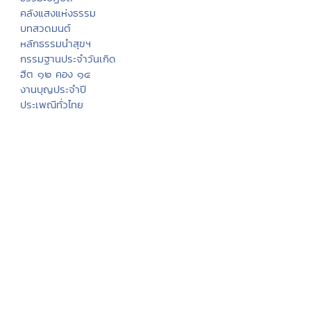
คลังแสงแห่งธรรม
บทสวดมนต์
หลักธรรมนำสุขฯ
กรรมฐานประจำวันเกิด
ฮีต ๑๒ คอง ๑๔
งานบุญประจำปี
ประเพณีทั่วไทย
พระพุทธเจ้า
ภาพพระพุทธประวัติ
ประวัติพระพุทธสาวก
ทศชาติชาดก
นิทานชาดก
พุทธวจนในธรรมบท
มงคล ๓๘ ประการ
พุทธศาสนสุภาษิต
พุทธศาสนสุภาษิต ๖๒๑
สังเวชนียสถาน ๔ ตำบล
ปางพระพุทธรูป
พระพุทธรูปสำคัญ
พระพุทธศาสนาในไทย