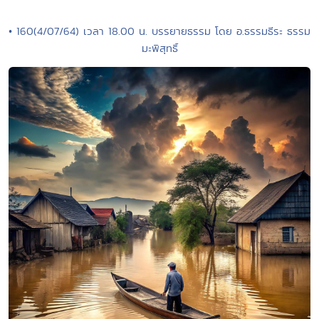
• 160(4/07/64) เวลา 18.00 น. บรรยายธรรม โดย อ.ธรรมธีระ ธรรม
มะพิสุทธิ์