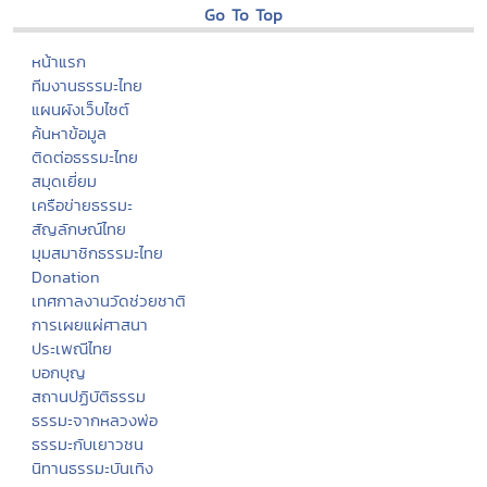
Go To Top
หน้าแรก
ทีมงานธรรมะไทย
แผนผังเว็บไซต์
ค้นหาข้อมูล
ติดต่อธรรมะไทย
สมุดเยี่ยม
เครือข่ายธรรมะ
สัญลักษณ์ไทย
มุมสมาชิกธรรมะไทย
Donation
เทศกาลงานวัดช่วยชาติ
การเผยแผ่ศาสนา
ประเพณีไทย
บอกบุญ
สถานปฏิบัติธรรม
ธรรมะจากหลวงพ่อ
ธรรมะกับเยาวชน
นิทานธรรมะบันเทิง