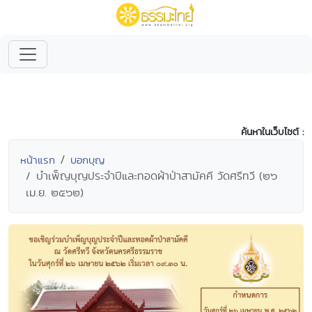
ค้นหาในเว็บไซต์ :
หน้าแรก
บอกบุญ
บำเพ็ญบุญประจำปีและทอดผ้าป่าสามัคคี วัดศรีทวี (๒๖
เม.ย. ๒๕๖๒)