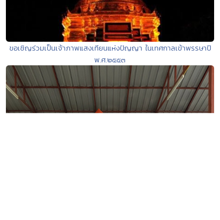
ขอเชิญร่วมเป็นเจ้าภาพแสงเทียนแห่งปัญญา ในเทศกาลเข้าพรรษาปี
พ.ศ.๒๕๕๓