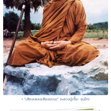
• "เสียงเพลงเสียงธรรม" (หลวงปู่เจี๊ยะ จุนฺโท)