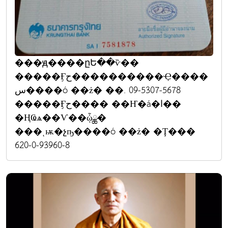
���ԭ����ըԵ��ѷ��
�����Ӻح����������Ҿ����
س����ó ��ż� ��. 09-5307-5678
�����Ӻح���� ��Ҥ�á�ا��
�ҢҨѧ��Ѵ��ᾧྪ�
���ͺѭ�չҧ����ó ��ż� �Ţ���
620-0-93960-8