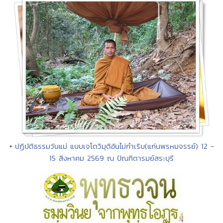
• ปฏิบัติธรรมวันแม่ แบบเจโตวิมุติอันไม่กำเริบ(แก่นพรหมจรรย์) 12 -
15 สิงหาคม 2569 ณ ปัณฑิตารมย์สระบุรี