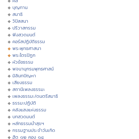
ศีล
บุญทาน
สมาธิ
วิปัสสนา
ปริวาสกรรม
ฟังสวดมนต์
คอร์สปฏิบัติธรรม
พระพุทธศาสนา
พระไตรปิฏก
หัวข้อธรรม
พจนานุกรมพุทธศาสน์
มิลินทปัญหา
เสียงธรรม
สถานีเพลงธรรมะ
เพลงธรรมะ/ดนตรีสมาธิ
ธรรมะปฏิบัติ
คลังแสงแห่งธรรม
บทสวดมนต์
หลักธรรมนำสุขฯ
กรรมฐานประจำวันเกิด
ฮีต ๑๒ คอง ๑๔