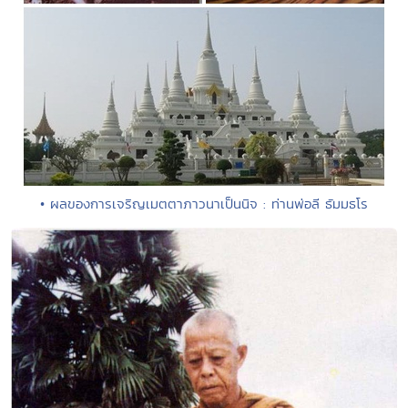
• ผลของการเจริญเมตตาภาวนาเป็นนิจ : ท่านพ่อลี ธัมมธโร