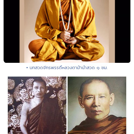
• บทสวดจักรพรรดิ์หลวงตาม้านำสวด ๑ ชม.