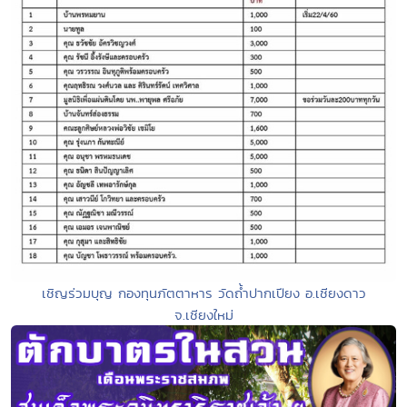
เชิญร่วมบุญ กองทุนภัตตาหาร วัดถ้ำปากเปียง อ.เชียงดาว
จ.เชียงใหม่