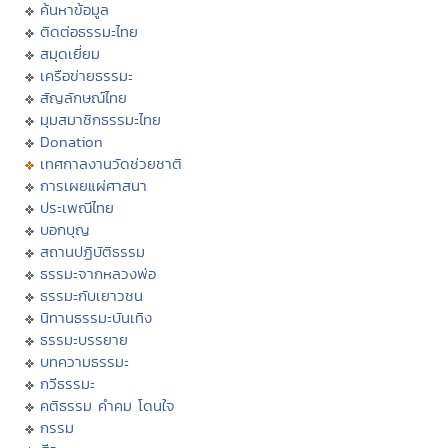
ค้นหาข้อมูล
ติดต่อธรรมะไทย
สมุดเยี่ยม
เครือข่ายธรรมะ
สัญลักษณ์ไทย
มุมสมาชิกธรรมะไทย
Donation
เทศกาลงานวัดช่วยชาติ
การเผยแผ่ศาสนา
ประเพณีไทย
บอกบุญ
สถานปฏิบัติธรรม
ธรรมะจากหลวงพ่อ
ธรรมะกับเยาวชน
นิทานธรรมะบันเทิง
ธรรมะบรรยาย
บทความธรรมะ
กวีธรรมะ
คติธรรม คำคม โดนใจ
กรรม