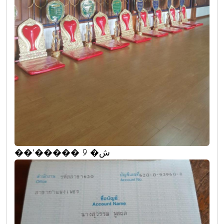
��ʹ����� 9 �ش