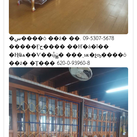
�س����ó ��ż� ��. 09-5307-5678
�����Ӻح���� ��Ҥ�á�ا��
�ҢҨѧ��Ѵ��ᾧྪ� ���ͺѭ�չҧ����ó
��ż� �Ţ��� 620-0-93960-8