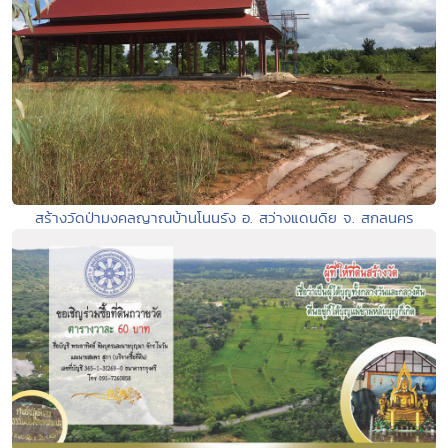
สร้างวัดป่ามงคลญาณบ้านโนนรัง อ. สว่างแดนดิย จ. สกลนคร