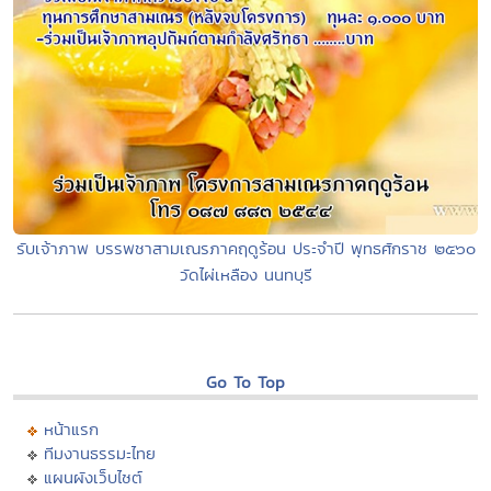
รับเจ้าภาพ บรรพชาสามเณรภาคฤดูร้อน ประจำปี พุทธศักราช ๒๕๖๐
วัดไผ่เหลือง นนทบุรี
Go To Top
หน้าแรก
ทีมงานธรรมะไทย
แผนผังเว็บไซต์