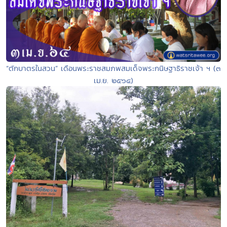
“ตักบาตรในสวน” เดือนพระราชสมภพสมเด็จพระกนิษฐาธิราชเจ้า ฯ (๓
เม.ย. ๒๕๖๔)