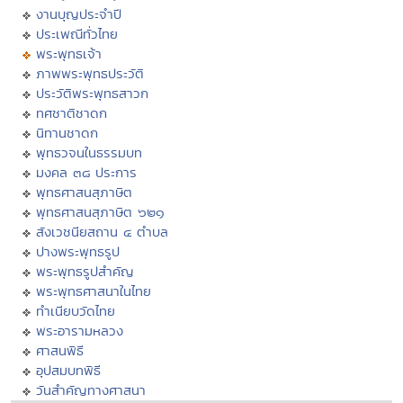
งานบุญประจำปี
ประเพณีทั่วไทย
พระพุทธเจ้า
ภาพพระพุทธประวัติ
ประวัติพระพุทธสาวก
ทศชาติชาดก
นิทานชาดก
พุทธวจนในธรรมบท
มงคล ๓๘ ประการ
พุทธศาสนสุภาษิต
พุทธศาสนสุภาษิต ๖๒๑
สังเวชนียสถาน ๔ ตำบล
ปางพระพุทธรูป
พระพุทธรูปสำคัญ
พระพุทธศาสนาในไทย
ทำเนียบวัดไทย
พระอารามหลวง
ศาสนพิธี
อุปสมบทพิธี
วันสำคัญทางศาสนา