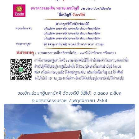
ขอเชิญร่วมกฐินสามัคคี วัดเจดีย์ (ไอ้ไข่) ต.ฉลอง อ.สิชล
จ.นครศรีธรรมราช 7 พฤศจิกายน 2564