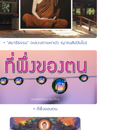
• "สมาธิธรรม" (หลวงตามหาบัว ญาณสัมปันโน)
• ที่พึ่งของตน