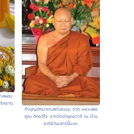
้างผอบ
ริกธาตุ
ทำบุญตักบาตรสดับธรรม จาก หลวงพ่อ
คูณ ติกฺขวีโร จากวัดป่าอุดมวารี ณ บ้าน
อารีย์วันเสาร์นี้นะคะ