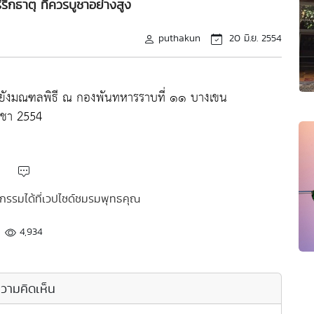
กธาตุ ที่ควรบูชาอย่างสูง
puthakun
20 มิ.ย. 2554
ไปยังมณฑลพิธี ณ กองพันทหารราบที่ ๑๑ บางเขน
บูชา 2554
จกรรมได้ที่เวปไซด์ชมรมพุทธคุณ
4,934
วามคิดเห็น