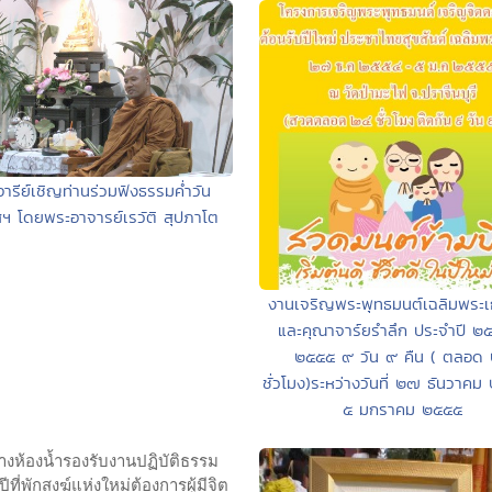
อารีย์เชิญท่านร่วมฟังธรรมค่ำวัน
ฯ โดยพระอาจารย์เรวัติ สุปภาโต
งานเจริญพระพุทธมนต์เฉลิมพระเก
และคุณาจาร์ยรำลึก ประจำปี ๒
๒๕๕๕ ๙ วัน ๙ คืน ( ตลอด
ชั่วโมง)ระหว่างวันที่ ๒๗ ธันวาค
๕ มกราคม ๒๕๕๕