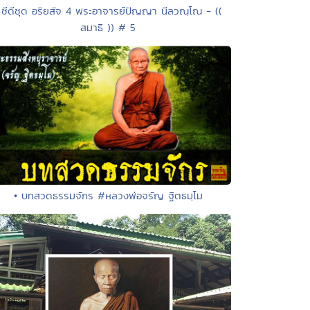
 ซีดีชุด อริยสัจ 4 พระอาจารย์ปัญญา นีลวณฺโณ - ((
สมาธิ )) # 5
• บทสวดธรรมจักร #หลวงพ่อจรัญ ฐิตธมฺโม