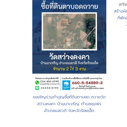
สร้างห้
ที่พั
ขอเชิญร่วมทำบุญซื้อที่ดินตาบอด ถวายวัด
สว่างคงคา บ้านนาเจริญ ตำบลชุมพร
อำเภอเมยวดี จังหวัดร้อยเอ็ด