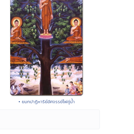
• ยมกปาฏิหาริย์อัศจรรย์ไฟคู่น้ำ