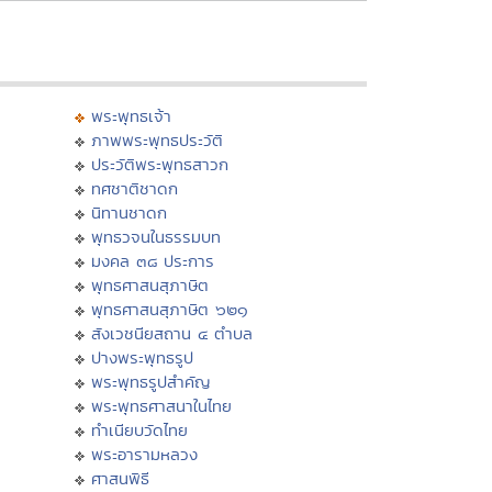
พระพุทธเจ้า
ภาพพระพุทธประวัติ
ประวัติพระพุทธสาวก
ทศชาติชาดก
นิทานชาดก
พุทธวจนในธรรมบท
มงคล ๓๘ ประการ
พุทธศาสนสุภาษิต
พุทธศาสนสุภาษิต ๖๒๑
สังเวชนียสถาน ๔ ตำบล
ปางพระพุทธรูป
พระพุทธรูปสำคัญ
พระพุทธศาสนาในไทย
ทำเนียบวัดไทย
พระอารามหลวง
ศาสนพิธี