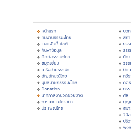
หน้าแรก
บอก
ทีมงานธรรมะไทย
สถา
แผนผังเว็บไซต์
ธรร
ค้นหาข้อมูล
ธรร
ติดต่อธรรมะไทย
นิทา
สมุดเยี่ยม
ธรร
เครือข่ายธรรมะ
บทค
สัญลักษณ์ไทย
กวี
มุมสมาชิกธรรมะไทย
คติ
Donation
กรร
เทศกาลงานวัดช่วยชาติ
ศีล
การเผยแผ่ศาสนา
บุญ
ประเพณีไทย
สมาธ
วิปั
ปริ
ฟัง