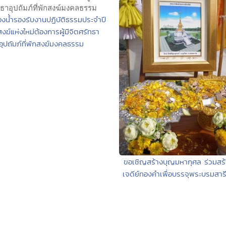
องน้ำรองรับงานปฏิบัติธรรมประจำปี
กสงฆ์แห่งใหม่ต้องการผู้มีจิตศรัทธา
อุปถัมภ์ที่พักสงฆ์มงคลธรรม
ขอเชิญสร้างบุญมหากุศล ร่วมสร
เจดีย์ทองคำเพื่อบรรจุพระบรมสารี