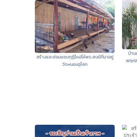
บ้าน
สร้างและซ่อมแซมกุฎิใหม่ให้พระสงฆ์ที่มาอยู่
พฤหัส
วัดหนองอุโลก