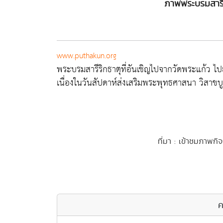
ภาพพระบรมสารีริ
www.puthakun.org
พระบรมสารีริกธาตุที่อันเชิญไปจากวัดพระแก้ว 
เนื่องในวันสัปดาห์ส่งเสริมพระพุทธศาสนา วิสาข
ที่มา : เข้าชมภาพกิ
ค