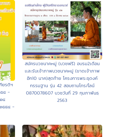
สมัครบวชนาคหมู่ (บวชฟรี) อบรม2เดือน
เเละรับเจ้าภาพบวชนาคหมู่ (ขาดเจ้าภาพ
อีก10 นาค)สุดท้าย โครงการพระธุดงค์
ียรติฯ
กรรมฐาน รุ่น 42 สอบถามโทร/ไลน์
๕๕๔ -
0870078607 บวชวันที่ 29 กุมภาพันธฺ
 ๒๔
2563
ม ๒๕๕๔ -