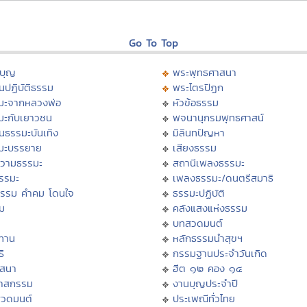
Go To Top
บุญ
พระพุทธศาสนา
นปฏิบัติธรรม
พระไตรปิฏก
มะจากหลวงพ่อ
หัวข้อธรรม
มะกับเยาวชน
พจนานุกรมพุทธศาสน์
นธรรมะบันเทิง
มิลินทปัญหา
มะบรรยาย
เสียงธรรม
วามธรรมะ
สถานีเพลงธรรมะ
ธรรมะ
เพลงธรรมะ/ดนตรีสมาธิ
ธรรม คำคม โดนใจ
ธรรมะปฏิบัติ
ม
คลังแสงแห่งธรรม
บทสวดมนต์
ทาน
หลักธรรมนำสุขฯ
ิ
กรรมฐานประจำวันเกิด
สสนา
ฮีต ๑๒ คอง ๑๔
วาสกรรม
งานบุญประจำปี
สวดมนต์
ประเพณีทั่วไทย