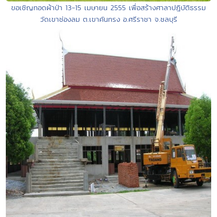
ขอเชิญทอดผ้าป่า 13-15 เมษายน 2555 เพื่อสร้างศาลาปฎิบัติธรรม
วัดเขาช่องลม ต.เขาคันทรง อ.ศรีราชา จ.ชลบุรี