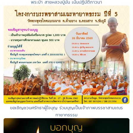
พระป่า สายหลวงปู่มั่น เน้นปฏิบัติภาวนา
ขอเชิญชวนศรัทธาผู้ใจบุญ ร่วมบุญเป็นเจ้าภาพบรรชาสามเณร
ทายาทธรรม