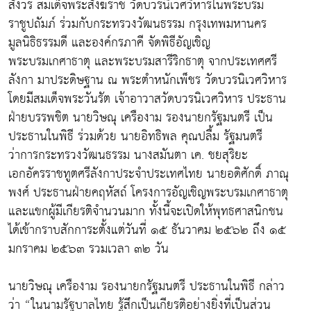
สังวร สมเด็จพระสังฆราช วัดบวรนิเวศวิหารในพระบรม
ราชูปถัมภ์ ร่วมกับกระทรวงวัฒนธรรม กรุงเทพมหานคร
มูลนิธิธรรมดี และองค์กรภาคี จัดพิธีอัญเชิญ
พระบรมเกศาธาตุ และพระบรมสารีริกธาตุ จากประเทศศรี
ลังกา มาประดิษฐาน ณ พระตำหนักเพ็ชร วัดบวรนิเวศวิหาร
โดยมีสมเด็จพระวันรัต เจ้าอาวาสวัดบวรนิเวศวิหาร ประธาน
ฝ่ายบรรพชิต นายวิษณุ เครืองาม รองนายกรัฐมนตรี เป็น
ประธานในพิธี ร่วมด้วย นายอิทธิพล คุณปลื้ม รัฐมนตรี
ว่าการกระทรวงวัฒนธรรม นางสมันตา เค. ชยสุริยะ
เอกอัครราชทูตศรีลังกาประจำประเทศไทย นายอดิศักดิ์ ภาณุ
พงศ์ ประธานฝ่ายคฤหัสถ์ โครงการอัญเชิญพระบรมเกศาธาตุ
และแขกผู้มีเกียรติจำนวนมาก ทั้งนี้จะเปิดให้พุทธศาสนิกชน
ได้เข้ากราบสักการะตั้งแต่วันที่ ๑๕ ธันวาคม ๒๕๖๒ ถึง ๑๕
มกราคม ๒๕๖๓ รวมเวลา ๓๒ วัน
นายวิษณุ เครืองาม รองนายกรัฐมนตรี ประธานในพิธี กล่าว
ว่า “ในนามรัฐบาลไทย รู้สึกเป็นเกียรติอย่างยิ่งที่เป็นส่วน