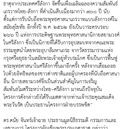
ธาตุจากประเทศศรีลังกา จัดขึ้นเพื่อเฉลิมฉลองความสัมพันธ์
เถรวาทไทย-ลังกา ที่ดำเนินสืบเนื่องมากว่า ๗๐๐ ปี นับ
ตั้งแต่การรับนับถือพระพุทธศาสนาเถรวาทแบบลังกาวงศ์ใน
สมัยสุโขทัย อีกทั้งปี พ.ศ. ๒๕๖๒ ยังเป็นวาระครบรอบ
๒๖๖ ปี แห่งการประดิษฐานพระพุทธศาสนานิกายสยามวงศ์
ในศรีลังกา ซึ่งเป็นนิกายที่ได้รับการอุปสมบทจากคณะพระ
ธรรมทูตนำโดยพระอุบาลีมหาเถระ จากวัดธรรมารามแห่ง
กรุงศรีอยุธยาในสมัยพระเจ้าอยู่หัวบรมโกศ ซึ่งเป็นการฟื้นฟู
พระพุทธศาสนาในศรีลังกาขึ้นมาอีกครั้ง หลังจากเสื่อมถอย
ไปด้วยอิทธิพลของชาวต่างชาติและผู้ปกครองที่นับถือศาสนา
อื่น นิกายสยามวงศ์จึงเป็นส่วนสำคัญในการเจริญ
สัมพันธไมตรีระหว่างไทย–ศรีลังกา มาจนถึงปัจจุบัน
โครงการดังกล่าวยังได้รับเมตตาจากท่านเจ้าประคุณสมเด็จ
พระวันรัต เป็นประธานโครงการฝ่ายบรรพชิต”
ดร.ดนัย จันทร์เจ้าฉาย ประธานมูลนิธิธรรมดี กรรมการและ
เลขานุการ โครงการอัญเชิญพระบรมเกศาธาตุ กล่าวว่า