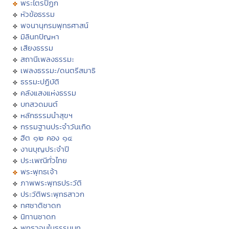
พระไตรปิฏก
หัวข้อธรรม
พจนานุกรมพุทธศาสน์
มิลินทปัญหา
เสียงธรรม
สถานีเพลงธรรมะ
เพลงธรรมะ/ดนตรีสมาธิ
ธรรมะปฏิบัติ
คลังแสงแห่งธรรม
บทสวดมนต์
หลักธรรมนำสุขฯ
กรรมฐานประจำวันเกิด
ฮีต ๑๒ คอง ๑๔
งานบุญประจำปี
ประเพณีทั่วไทย
พระพุทธเจ้า
ภาพพระพุทธประวัติ
ประวัติพระพุทธสาวก
ทศชาติชาดก
นิทานชาดก
พุทธวจนในธรรมบท