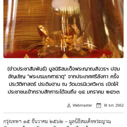
(ข่าวประชาสัมพันธ์) มูลนิธิสมเด็จพระญาณสังวรฯ ปฐม
อัญเชิญ “พระบรมเกศาธาตุ” จากประเทศศรีลังกา ครั้ง
ประวัติศาสตร์ ประดิษฐาน ณ วัดบวรนิเวศวิหาร เปิดให้
ประชาชนเข้ากราบสักการะได้จนถึง ๑๕ มกราคม ๒๕๖๓
Webmaster
18 ธ.ค. 2562
กรุงเทพฯ ๑๕ ธันวาคม ๒๕๖๒ – มูลนิธิสมเด็จพระญาณ