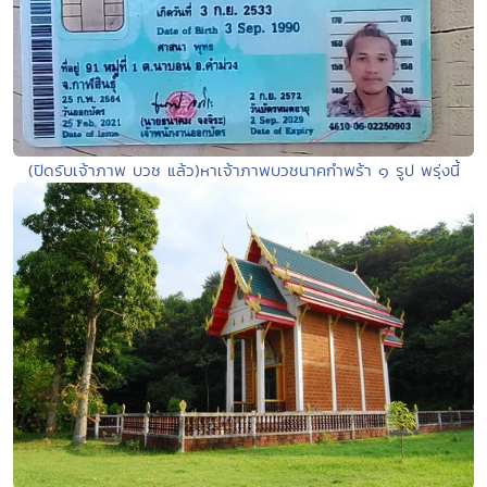
(ปิดรับเจ้าภาพ บวช แล้ว)หาเจ้าภาพบวชนาคกำพร้า ๑ รูป พรุ่งนี้