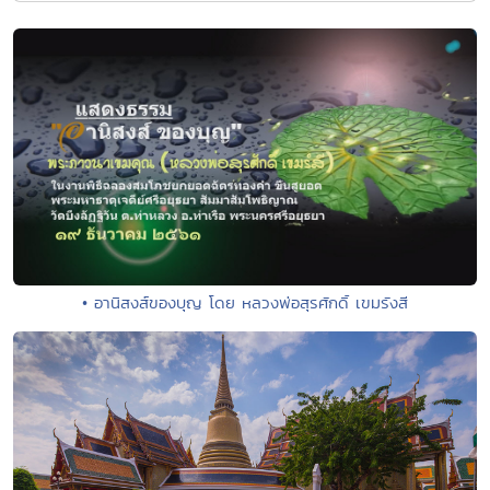
• อานิสงส์ของบุญ โดย หลวงพ่อสุรศักดิ์ เขมรังสี