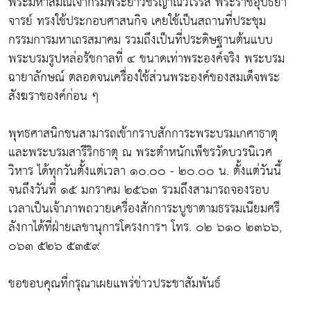
พระมหาสมณเจ้ากรมพระยาวชิรญาณวโรรส พระราชอุปัธยา
จารย์ ทรงใช้ประกอบศาสนกิจ เคยใช้เป็นสถานที่ประชุม
กรรมการมหาเถรสมาคม รวมถึงเป็นที่ประดิษฐานต้นแบบ
พระบรมรูปหล่อรัชกาลที่ ๔ ขนาดเท่าพระองค์จริง พระบรม
ฉายาลักษณ์ ตลอดจนเครื่องใช้ส่วนพระองค์ของสมเด็จพระ
สังฆราชองค์ก่อน ๆ
พุทธศาสนิกชนสามารถเข้ากราบสักการะพระบรมเกศาธาตุ
และพระบรมสารีริกธาตุ ณ พระตำหนักเพ็ชรวัดบวรนิเวศ
วิหาร ได้ทุกวันตั้งแต่เวลา ๑๐.๐๐ - ๒๐.๐๐ น. ตั้งแต่วันนี้
จนถึงวันที่ ๑๕ มกราคม ๒๕๖๓ รวมถึงสามารถจองรอบ
เวลาเป็นเจ้าภาพถวายเครื่องสักการะบูชาตามธรรมเนียมศรี
ลังกาได้ที่ฝ่ายเลขานุการโครงการฯ โทร. ๐๒ ๖๑๐ ๒๓๖๖,
๐๖๓ ๕๒๖ ๕๓๕๙
ขอขอบคุณที่กรุณาเผยแพร่ข่าวประชาสัมพันธ์