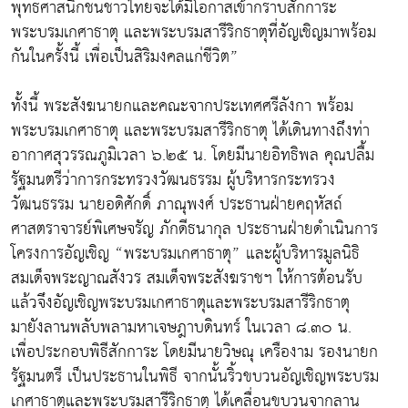
พุทธศาสนิกชนชาวไทยจะได้มีโอกาสเข้ากราบสักการะ
พระบรมเกศาธาตุ และพระบรมสารีริกธาตุที่อัญเชิญมาพร้อม
กันในครั้งนี้ เพื่อเป็นสิริมงคลแก่ชีวิต”
ทั้งนี้ พระสังฆนายกและคณะจากประเทศศรีลังกา พร้อม
พระบรมเกศาธาตุ และพระบรมสารีริกธาตุ ได้เดินทางถึงท่า
อากาศสุวรรณภูมิเวลา ๖.๒๕ น. โดยมีนายอิทธิพล คุณปลื้ม
รัฐมนตรีว่าการกระทรวงวัฒนธรรม ผู้บริหารกระทรวง
วัฒนธรรม นายอดิศักดิ์ ภาณุพงศ์ ประธานฝ่ายคฤหัสถ์
ศาสตราจารย์พิเศษจรัญ ภักดีธนากุล ประธานฝ่ายดำเนินการ
โครงการอัญเชิญ “พระบรมเกศาธาตุ” และผู้บริหารมูลนิธิ
สมเด็จพระญาณสังวร สมเด็จพระสังฆราชฯ ให้การต้อนรับ
แล้วจึงอัญเชิญพระบรมเกศาธาตุและพระบรมสารีริกธาตุ
มายังลานพลับพลามหาเจษฎาบดินทร์ ในเวลา ๘.๓๐ น.
เพื่อประกอบพิธีสักการะ โดยมีนายวิษณุ เครืองาม รองนายก
รัฐมนตรี เป็นประธานในพิธี จากนั้นริ้วขบวนอัญเชิญพระบรม
เกศาธาตุและพระบรมสารีริกธาตุ ได้เคลื่อนขบวนจากลาน