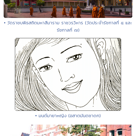
• วัดราชบพิธสถิตมหาสีมาราม ราชวรวิหาร (วัดประจำรัชกาลที่ ๕ และ
รัชกาลที่ ๗)
• มนต์มายาหญิง (อสาตมันตชาดก)