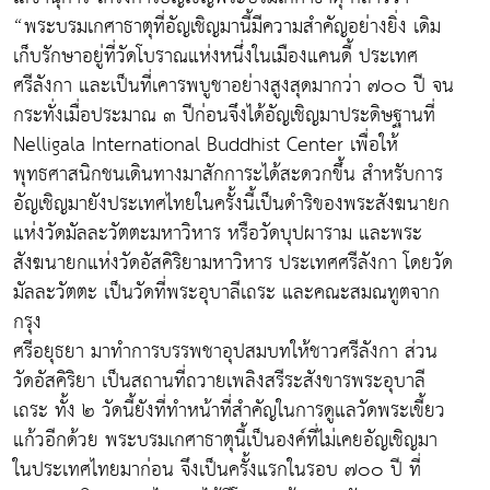
“พระบรมเกศาธาตุที่อัญเชิญมานี้มีความสําคัญอย่างยิ่ง เดิม
เก็บรักษาอยู่ที่วัดโบราณแห่งหนึ่งในเมืองแคนดี้ ประเทศ
ศรีลังกา และเป็นที่เคารพบูชาอย่างสูงสุดมากว่า ๗๐๐ ปี จน
กระทั่งเมื่อประมาณ ๓ ปีก่อนจึงได้อัญเชิญมาประดิษฐานที่
Nelligala International Buddhist Center เพื่อให้
พุทธศาสนิกชนเดินทางมาสักการะได้สะดวกขึ้น สำหรับการ
อัญเชิญมายังประเทศไทยในครั้งนี้เป็นดําริของพระสังฆนายก
แห่งวัดมัลละวัตตะมหาวิหาร หรือวัดบุปผาราม และพระ
สังฆนายกแห่งวัดอัสคิริยามหาวิหาร ประเทศศรีลังกา โดยวัด
มัลละวัตตะ เป็นวัดที่พระอุบาลีเถระ และคณะสมณทูตจาก
กรุง
ศรีอยุธยา มาทําการบรรพชาอุปสมบทให้ชาวศรีลังกา ส่วน
วัดอัสคิริยา เป็นสถานที่ถวายเพลิงสรีระสังขารพระอุบาลี
เถระ ทั้ง ๒ วัดนี้ยังที่ทำหน้าที่สำคัญในการดูแลวัดพระเขี้ยว
แก้วอีกด้วย พระบรมเกศาธาตุนี้เป็นองค์ที่ไม่เคยอัญเชิญมา
ในประเทศไทยมาก่อน จึงเป็นครั้งแรกในรอบ ๗๐๐ ปี ที่