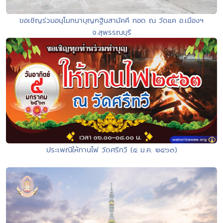
ขอเชิญร่วมอนุโมทนาบุญกฐินสามัคคี ทอด ณ วัดแค อ.เมืองฯ
จ.สุพรรณบุรี
ประเพณีให้ทานไฟ วัดศรีทวี (๕ ม.ค. ๒๕๖๓)