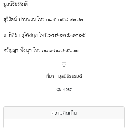
มูลนิธิธรรมดี
สุรีรัตน์ ปานพรม โทร.๐๘๕-๐๕๘-๙๗๗๗
อาทิตยา สุจิรสกุล โทร.๐๘๗-๖๗๕-๒๓๖๕
ศรัญญา พึ่งนุช โทร.๐๘๑-๖๘๗-๕๖๓๓
ที่มา : มูลนิธิธรรมดี
4,937
ความคิดเห็น