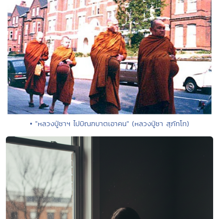
• "หลวงปู่ชาฯ ไปบิณฑบาตเอาคน" (หลวงปู่ชา สุภัทโท)