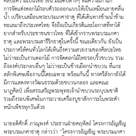
ศิลปะความเป็นไทย เช่น มณฑปต่างๆ ที่มีความเก่าแก่
การจัดแต่งดอกไม้รอบตัวรถออกแบบให้เป็นเหมือนลายคลื่น
น้ำ เปรียบเสมือนพระบรมเกศาธาตุ ที่ได้เดินทางข้ามน้ำข้าม
ทะเลมาถึงประเทศไทย จึงถือเป็นเกียรติและโอกาสที่หาได้
ยากสำหรับประชาชนชาวไทย ที่ได้เข้ากราบพระบรมเกศา
ธาตุ และพระบรมสารีริกธาตุในครั้งนี้ ขณะเดียวกัน ยังเป็น
ประกาศให้คนทั่วโลกได้เห็นถึงความสวยงามของศิลปะไทย
ไม่ว่าจะเป็นงานดอกไม้ การจัดดอกไม้ไทยรอบริ้วขบวน รวม
ถึงองค์ประกอบอื่นๆ ไม่ว่าจะเป็นช้างเผือกนำขบวน ที่แกะ
สลักพิเศษเพื่องานนี้โดยเฉพาะ พร้อมกันนี้ ทางศรีลังกายังได้
มีการแสดงทางวัฒนธรรมด้วยขบวนกลอง และคณะ
นาฏศิลป์ เพื่อสรรเสริญพระพุทธเจ้านำขบวนรถบุปผชาติ
รวมถึงรอบพิเศษในการถวายเครื่องบูชาสักการะในพระตำ
หนักเพ็ชรทุกวันด้วย
นายอดิศักดิ์ ภาณุพงศ์ ประธานฝ่ายคฤหัสถ์ โครงการอัญเชิญ
พระบรมเกศาธาตุ กล่าวว่า “โครงการอัญเชิญ พระบรมเกศา