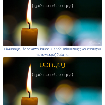
แจ้งบอกบุญเจ้าภาพเพื่อปิดยอดฯ(เร่งด่วน)ซ่อมแซมกุฏิพระกรรมฐาน
ถวายพระสุปฏิปันโน ฯ..