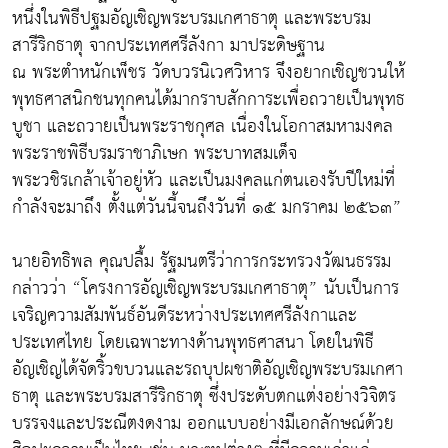
หนึ่งในพิธีปฐมอัญเชิญพระบรมเกศาธาตุ และพระบรม
สารีริกธาตุ จากประเทศศรีลังกา มาประดิษฐาน
ณ พระตำหนักเพ็ชร วัดบวรนิเวศวิหาร จึงอยากเชิญชวนให้
พุทธศาสนิกชนทุกคนได้มากราบสักการะเพื่อถวายเป็นพุทธ
บูชา และถวายเป็นพระราชกุศล เนื่องในโอกาสมหามงคล
พระราชพิธีบรมราชาภิเษก พระบาทสมเด็จ
พระวชิรเกล้าเจ้าอยู่หัว และเป็นมงคลแก่ตนเองรับปีใหม่ที่
กำลังจะมาถึง ตั้งแต่วันนี้จนถึงวันที่ ๑๕ มกราคม ๒๕๖๓”
นายอิทธิพล คุณปลื้ม รัฐมนตรีว่าการกระทรวงวัฒนธรรม
กล่าวว่า “โครงการอัญเชิญพระบรมเกศาธาตุ” นับเป็นการ
เจริญความสัมพันธ์อันดีระหว่างประเทศศรีลังกาและ
ประเทศไทย โดยเฉพาะทางด้านพุทธศาสนา โดยในพิธี
อัญเชิญได้จัดริ้วขบวนและรถบุปผชาติอัญเชิญพระบรมเกศา
ธาตุ และพระบรมสารีริกธาตุ ซึ่งประดับตกแต่งอย่างวิจิตร
บรรจงและประณีตงดงาม ออกแบบอย่างมีเอกลักษณ์ด้วย