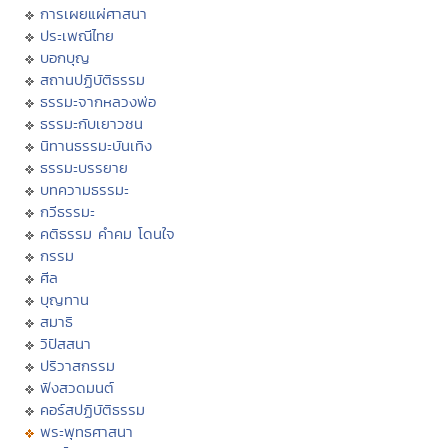
การเผยแผ่ศาสนา
ประเพณีไทย
บอกบุญ
สถานปฏิบัติธรรม
ธรรมะจากหลวงพ่อ
ธรรมะกับเยาวชน
นิทานธรรมะบันเทิง
ธรรมะบรรยาย
บทความธรรมะ
กวีธรรมะ
คติธรรม คำคม โดนใจ
กรรม
ศีล
บุญทาน
สมาธิ
วิปัสสนา
ปริวาสกรรม
ฟังสวดมนต์
คอร์สปฏิบัติธรรม
พระพุทธศาสนา