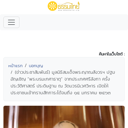
ค้นหาในเว็บไซต์ :
หน้าแรก
บอกบุญ
(ข่าวประชาสัมพันธ์) มูลนิธิสมเด็จพระญาณสังวรฯ ปฐม
อัญเชิญ “พระบรมเกศาธาตุ” จากประเทศศรีลังกา ครั้ง
ประวัติศาสตร์ ประดิษฐาน ณ วัดบวรนิเวศวิหาร เปิดให้
ประชาชนเข้ากราบสักการะได้จนถึง ๑๕ มกราคม ๒๕๖๓