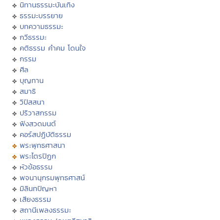
นิทานธรรมะบันเทิง
ธรรมะบรรยาย
บทความธรรมะ
กวีธรรมะ
คติธรรม คำคม โดนใจ
กรรม
ศีล
บุญทาน
สมาธิ
วิปัสสนา
ปริวาสกรรม
ฟังสวดมนต์
คอร์สปฏิบัติธรรม
พระพุทธศาสนา
พระไตรปิฏก
หัวข้อธรรม
พจนานุกรมพุทธศาสน์
มิลินทปัญหา
เสียงธรรม
สถานีเพลงธรรมะ