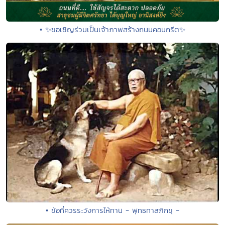
• ✨ขอเชิญร่วมเป็นเจ้าภาพสร้างถนนคอนกรีต✨
• ข้อที่ควรระวังการให้ทาน - พุทธทาสภิกขุ -