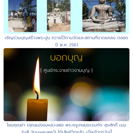
เชิญร่วมบุญสร้างพระปูน ถวายไว้ตามวัดและสถานที่ขาดแคลน ตลอด
ปี พ.ศ. 2561
โยมคุณย่า (คุณแม่ของหลวงพ่อ พระครูเกษมธรรมทัต สุรศักดิ์ เขม
รังสี วัดมเหยงคณ์) ได้เสียชีวิตแล้ว เมื่อเช้าตรู่วันนี้