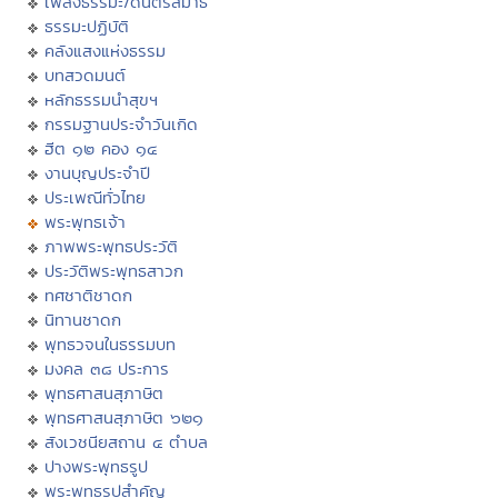
เพลงธรรมะ/ดนตรีสมาธิ
ธรรมะปฏิบัติ
คลังแสงแห่งธรรม
บทสวดมนต์
หลักธรรมนำสุขฯ
กรรมฐานประจำวันเกิด
ฮีต ๑๒ คอง ๑๔
งานบุญประจำปี
ประเพณีทั่วไทย
พระพุทธเจ้า
ภาพพระพุทธประวัติ
ประวัติพระพุทธสาวก
ทศชาติชาดก
นิทานชาดก
พุทธวจนในธรรมบท
มงคล ๓๘ ประการ
พุทธศาสนสุภาษิต
พุทธศาสนสุภาษิต ๖๒๑
สังเวชนียสถาน ๔ ตำบล
ปางพระพุทธรูป
พระพุทธรูปสำคัญ