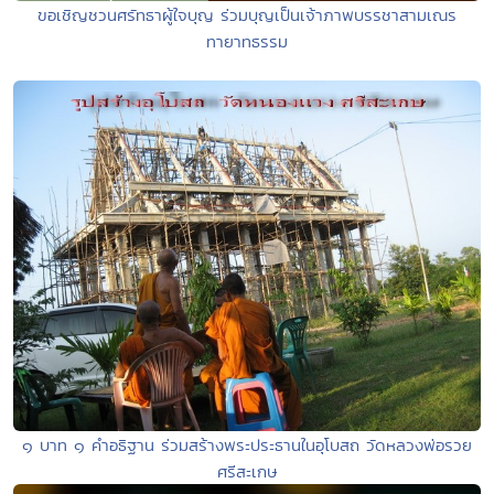
ขอเชิญชวนศรัทธาผู้ใจบุญ ร่วมบุญเป็นเจ้าภาพบรรชาสามเณร
ทายาทธรรม
๑ บาท ๑ คำอธิฐาน ร่วมสร้างพระประธานในอุโบสถ วัดหลวงพ่อรวย
ศรีสะเกษ