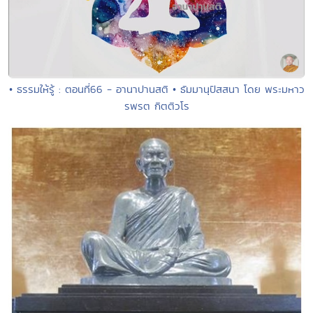
• ธรรมให้รู้ : ตอนที่66 - อานาปานสติ • ธัมมานุปัสสนา โดย พระมหาว
รพรต กิตติวโร