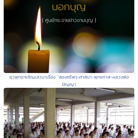
ยุวพุทธฯเชิญเสวนาเรื่อง "สองศรีพระศาสนา-พุทธทาส-หลวงพ่อ
ปัญญา