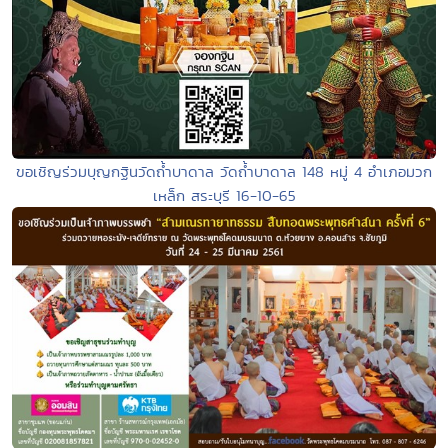
ขอเชิญร่วมบุญกฐินวัดถ้ำบาดาล วัดถ้ำบาดาล 148 หมู่ 4 อำเภอมวก
เหล็ก สระบุรี 16-10-65