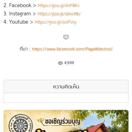
2. Facebook >
https://goo.gl/AVFBEv
3. Instagram >
https://goo.gl/dAw9Bv
4. Youtube >
https://goo.gl/ooFVxy
ที่มา :
https://www.facebook.com/PageWatchol/
4,939
ความคิดเห็น