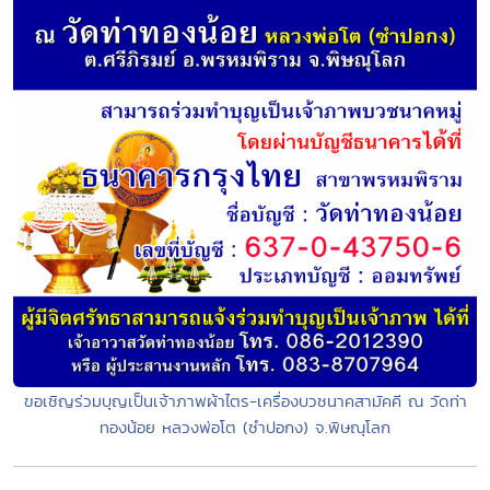
ขอเชิญร่วมบุญเป็นเจ้าภาพผ้าไตร-เครื่องบวชนาคสามัคคี ณ วัดท่า
ทองน้อย หลวงพ่อโต (ซำปอกง) จ.พิษณุโลก