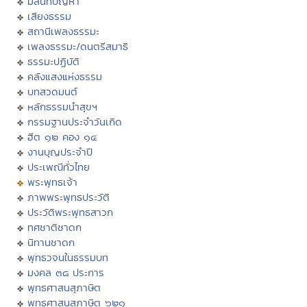
มิลินทปัญหา
เสียงธรรม
สถานีเพลงธรรมะ
เพลงธรรมะ/ดนตรีสมาธิ
ธรรมะปฏิบัติ
คลังแสงแห่งธรรม
บทสวดมนต์
หลักธรรมนำสุขฯ
กรรมฐานประจำวันเกิด
ฮีต ๑๒ คอง ๑๔
งานบุญประจำปี
ประเพณีทั่วไทย
พระพุทธเจ้า
ภาพพระพุทธประวัติ
ประวัติพระพุทธสาวก
ทศชาติชาดก
นิทานชาดก
พุทธวจนในธรรมบท
มงคล ๓๘ ประการ
พุทธศาสนสุภาษิต
พุทธศาสนสุภาษิต ๖๒๑