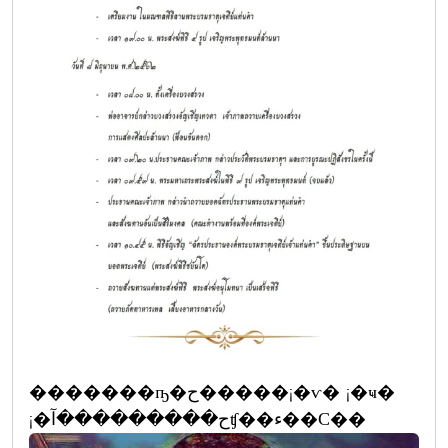
�������ҧ�ح�����¡�ѵ� ¡�ҹ�
¡�ح���������آʧ��ء��С��