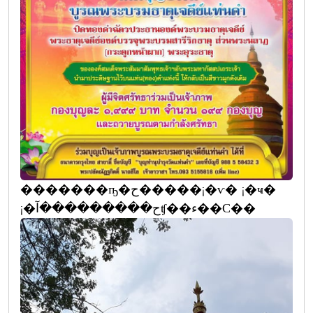
�������ҧ�ح�����¡�ѵ� ¡�ҹ�
¡�ح���������آʧ��ء��С��