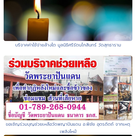
บริจาคค่าใช้จ่ายล้างไต มูลนิธิศรีรัตนโกสินทร์ วัดสุทธาราม
ขอเชิญร่วมบุญช่วยเหลือวัดพญาปันแดน อ.พิชัย อุตรดิตถ์ จากเหตุ
เพลิงไหม้