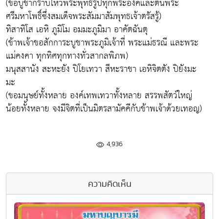
(ขอบูชากราบไหว้พระพุทธรูปทุกพระองค์และต้นพระ
ศรีมหาโพธิ์ซึ่งสมเด็จพระสัมมาสัมพุทธเจ้าตรัสรู้)
ทิสาทิโส เอหิ ภูมิโม อมมะภูมิมา อาคัตฉันตุ
(ข้าพเจ้าขอสักการะบูชาพระภูมิเจ้าที่ พระแม่ธรณี และพระ
แม่คงคา ทุกทิศทุกทางทั่วสากลพิภพ)
มนุสสานัง สะหะยัง ปิโยเทวา สีหะราชา เอหิจิตตัง ปิยังมะ
มะ
(ขอมนุษย์ทั้งหลาย องค์เทพเทวาทั้งหลาย สรรพสัตว์ใหญ่
น้อยทั้งหลาย จงมีจิตที่เป็นมิตรสามัคคีกับข้าพเจ้าด้วยเทอญ)
4,936
ความคิดเห็น