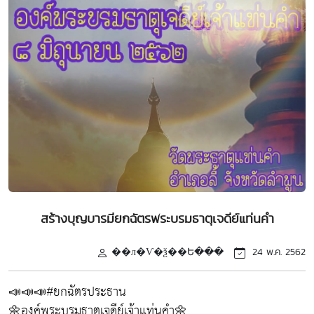
สร้างบุญบารมียกฉัตรพระบรมธาตุเจดีย์แท่นคำ
��л�Ѵ�ѯ��Ե���
24 พ.ค. 2562
📣📣📣#ยกฉัตรประธาน
🌼องค์พระบรมธาตุเจดีย์เจ้าแท่นคำ🌼