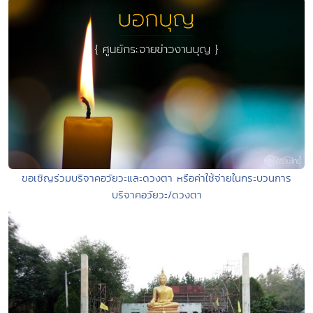
ขอเชิญร่วมบริจาคอวัยวะและดวงตา หรือค่าใช้จ่ายในกระบวนการ
บริจาคอวัยวะ/ดวงตา