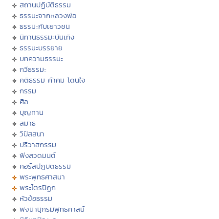
สถานปฏิบัติธรรม
ธรรมะจากหลวงพ่อ
ธรรมะกับเยาวชน
นิทานธรรมะบันเทิง
ธรรมะบรรยาย
บทความธรรมะ
กวีธรรมะ
คติธรรม คำคม โดนใจ
กรรม
ศีล
บุญทาน
สมาธิ
วิปัสสนา
ปริวาสกรรม
ฟังสวดมนต์
คอร์สปฏิบัติธรรม
พระพุทธศาสนา
พระไตรปิฏก
หัวข้อธรรม
พจนานุกรมพุทธศาสน์