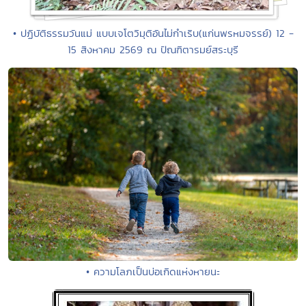
• ปฏิบัติธรรมวันแม่ แบบเจโตวิมุติอันไม่กำเริบ(แก่นพรหมจรรย์) 12 -
15 สิงหาคม 2569 ณ ปัณฑิตารมย์สระบุรี
• ความโลภเป็นบ่อเกิดแห่งหายนะ