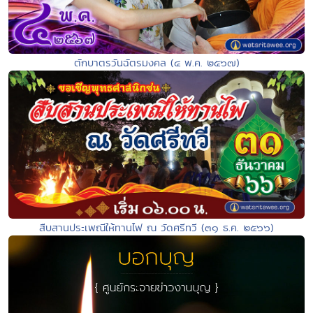
ตักบาตรวันฉัตรมงคล (๔ พ.ค. ๒๕๖๗)
สืบสานประเพณีให้ทานไฟ ณ วัดศรีทวี (๓๑ ธ.ค. ๒๕๖๖)