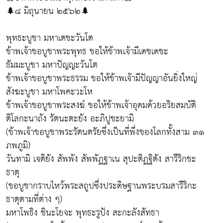
🌲๘ มิถุนายน ๒๕๖๒🌲
พุทธะบูชา มหาเตชะวันโต
ข้าพเจ้าขอบูชาพระพุทธ ขอให้ข้าพเจ้ามีเดชเดชะ
ธัมมะบูชา มหาปัญญะวันโต
ข้าพเจ้าขอบูชาพระธรรม ขอให้ข้าพเจ้ามีปัญญาอันยิ่งใหญ่
สังฆะบูชา มหาโพคะวะโห
ข้าพเจ้าขอบูชาพระสงฆ์ ขอให้ข้าพเจ้าอุดมด้วยอริยสมบัติ
ติโลกะนาถัง รัตนะตะยัง อะภิปูชะยามิ
(ข้าพเจ้าขอบูชาพระรัตนตรัยซึ่งเป็นที่พึ่งของโลกทั้งสาม ๓๑
ภพภูมิ)
วันทามิ เจติยัง สัพพัง สัพพัฏฐาเน สุปะติฏฐิตัง สารีริกขะ
ธาตุ
(ขอบูชากราบไหว้พระสถูปซึ่งประดิษฐานพระบรมสารีริกะ
ธาตุตามที่ต่าง ๆ)
มหาโพธิง ชินะโยจะ พุทธะรูปัง สะกะลังสัทธา