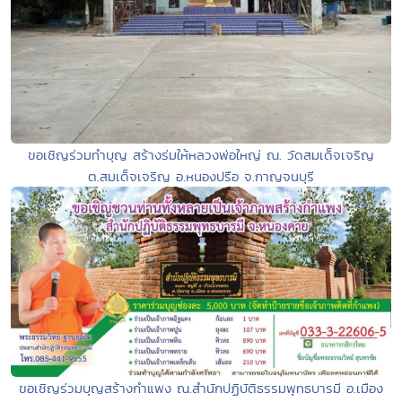
ขอเชิญร่วมทำบุญ สร้างร่มให้หลวงพ่อใหญ่ ณ. วัดสมเด็จเจริญ
ต.สมเด็จเจริญ อ.หนองปรือ จ.กาญจนบุรี
ขอเชิญร่วมบุญสร้างกำแพง ณ.สำนักปฏิบัติธรรมพุทธบารมี อ.เมือง