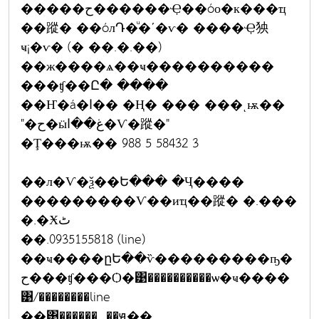
�����ح������Ҿ��óо�к���ҵ
��蹤� ��óлԴ�ͧ�ʹ�ѵ� ����Ҿ㹧
ҹ¡�ѵ� (� ��.�.��)
��ж����ѧ��ҹ����������
���ʧ��Ը� ����
��Ҥ�á�ا�� �Ң� ��� ���ͺѭ��
"�ح�ӹغ��ا�Ѵ�蹤�"
�Ţ���ѭ�� 988 5 58432 3
��л�Ѵ�ѯ��Ե��� �Ҷ����
���������Ѵ��иҵ��蹤� �.���
�.�Ӿٹ
��.0935155818 (line)
��ҹ����ըԵ��ѷ���������ҧ�
ح���ʧ���Ѻ�͹����������ѡ�ҹ����
͹/��������line
��͹������...��ԭ��...