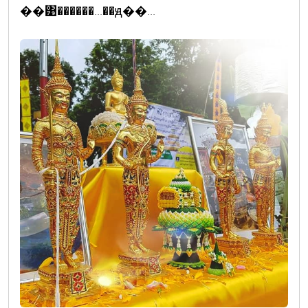
��͹������...��ԭ��...