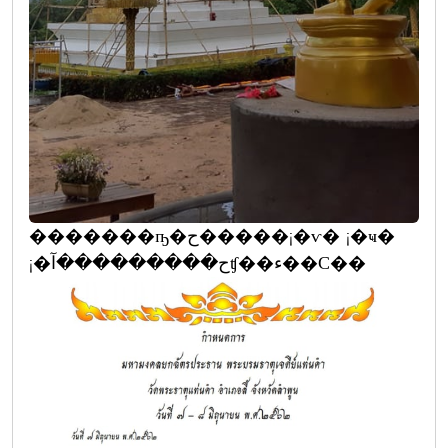
�������ҧ�ح�����¡�ѵ� ¡�ҹ�
¡�ح���������آʧ��ء��С��