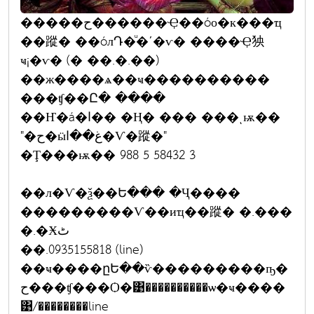
�����ح������Ҿ��óо�к���ҵ
��蹤� ��óлԴ�ͧ�ʹ�ѵ� ����Ҿ㹧
ҹ¡�ѵ� (� ��.�.��)
��ж����ѧ��ҹ����������
���ʧ��Ը� ����
��Ҥ�á�ا�� �Ң� ��� ���ͺѭ��
"�ح�ӹغ��ا�Ѵ�蹤�"
�Ţ���ѭ�� 988 5 58432 3
��л�Ѵ�ѯ��Ե��� �Ҷ����
���������Ѵ��иҵ��蹤� �.���
�.�Ӿٹ
��.0935155818 (line)
��ҹ����ըԵ��ѷ���������ҧ�
ح���ʧ���Ѻ�͹����������ѡ�ҹ����
͹/��������line