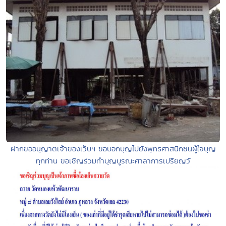
ฝากขออนุญาตเจ้าของเว็บฯ ขอบอกบุญไปยังพุทธศาสนิกชนผู้ใจบุญ
ทุกท่าน ขอเชิญร่วมทำบุญบูรณะศาลาการเปรียญวั