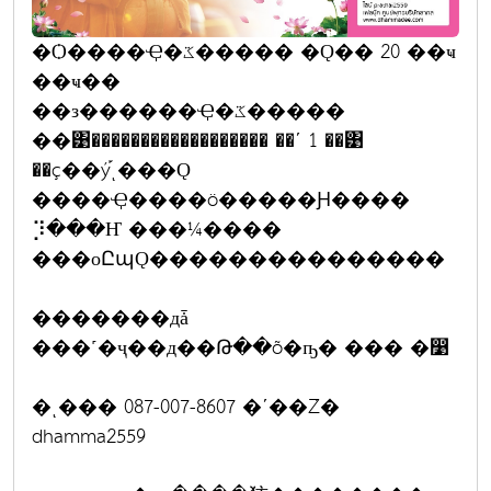
�Ѻ����Ҿ�ػ����� �Ǫ�� 20 ��ҹ
��ҹ��
��з������Ҿ�ػ�����
��͹������������������ ��ʹ 1 ��͹
��ç��ý֡ͺ���Ǫ
����Ҿ����ö�����Ԩ����
⡹���Ҥ ���¼����
���оԸպǪ���������������
�������дǡ
���˹�ҷ��д��Թ��õ�ҧ� ��� �෹
�ͺ��� 087-007-8607 �ʹ��Ź�
dhamma2559