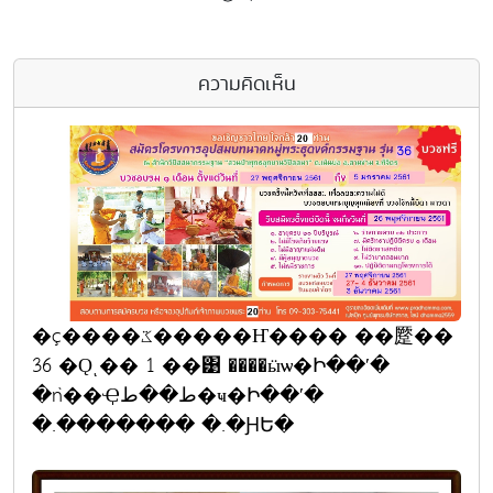
ความคิดเห็น
�ç����ػ�����Ҥ���� ��蹷��
36 �Ǫͺ�� 1 ��͹ ����ӹѡ�Ի��ʹ�
�ǹ��Ҿط��ط�ҹ�Ի��ʹ�
�.������� �.�ԨԵ�