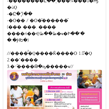
-��������Ը��ͺ���¼���ú�Ԣ
�úǪ
-�Ը�⡹��
-�Ѻ�� / �Ѻ�ͧ������֡
(��� ���. ����
����ǹ��Ҿط��ط�ҹ�Ի��ʹ�
�.�ԨԵ�)
//����ͨͧ�Ǫ����Ǩ����Ѻ 1.㺨ͧ�Ǫ
2.��˹����
3.�༹����Թ�ҧ�����ҹ//