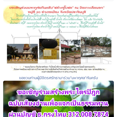
ขอชวนท่านผู้มีจิตรศรัทธามาร่วม"มหากุศล"กันครับ