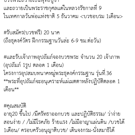
บวชพระถวายเป็นพุทธบูชา
เเละถวายเป็นพระราชกุศลเเด่ในหลวงรัชกาลที่ 9
ในเทศกาลวันพ่อเเห่งชาติ 5 ธันวาคม <บวชอบรม 1เดือน>
#รับสมัคร(บวชฟรี) 20 นาค
(ถือธุดงค์วัตร ฝึกกรรมฐานวันล่ะ 6-9 ชม.ต่อวัน)
#เเละรับเจ้าภาพอุปถัมภ์จองบวชพระ จำนวน 20 เจ้าภาพ
(อุปถัมภ์ 1รูป ตลอด 1 เดือน)
โครงการอุปสมบทนาคหมู่พระธุดงค์กรรมฐาน รุ่นที่.36
**พระที่อุปถัมภ์จะอนุเคราะห์เเผ่เมตตาหลังปฏิบัติตลอด 1
เดือน**
#คุณสมบัติ
อายุ20 ขึ้นไป /มีศรัทธาออกบวช เเละปฏิบัติธรรม/ ว่าง่าย
สอนง่าย / /ไม่มีโรคภัย ร้ายเเรง /ไม่มีอาญาเเผ่นดิน /บวชได้
1เดือน/ ครอบครัวอนุญาติบวช/ เดินจงกรม-นั่งสมาธิได้