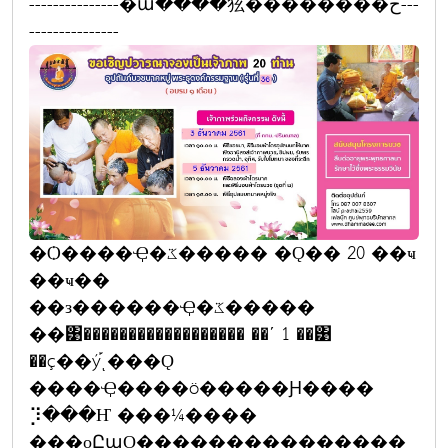
---------------�ա����㹡��������ح---
---------------
�Ѻ����Ҿ�ػ����� �Ǫ�� 20 ��ҹ
��ҹ��
��з������Ҿ�ػ�����
��͹������������������ ��ʹ 1 ��͹
��ç��ý֡ͺ���Ǫ
����Ҿ����ö�����Ԩ����
⡹���Ҥ ���¼����
���оԸպǪ���������������