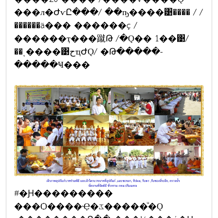
���л�ԺѵԸ���/ ��ҧ����͹���� / /
������ä��� ������ç /
������ҭ���蹴Թ /�Ǫ�� 1��͹/
��ͺ����͹حҵԺǪ/ �Թ�����-
�����Ҹ���
#�Ԩ���������
���Ѻ����Ҿ�ػ�����ͧ�Ǫ