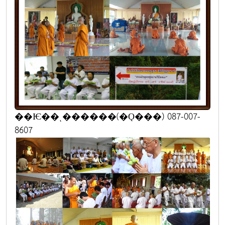
��Ѥ��ͺ������(�Ǫ���) 087-007-
8607