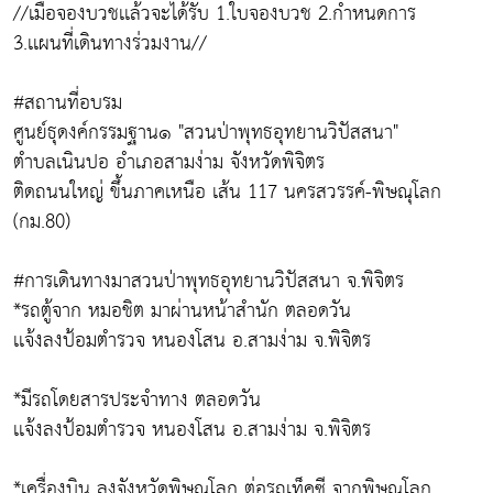
//เมื่อจองบวชเเล้วจะได้รับ 1.ใบจองบวช 2.กำหนดการ
3.เเผนที่เดินทางร่วมงาน//
#สถานที่อบรม
ศูนย์ธุดงค์กรรมฐาน๑ "สวนป่าพุทธอุทยานวิปัสสนา"
ตำบลเนินปอ อำเภอสามง่าม จังหวัดพิจิตร
ติดถนนใหญ่ ขึ้นภาคเหนือ เส้น 117 นครสวรรค์-พิษณุโลก
(กม.80)
#การเดินทางมาสวนป่าพุทธอุทยานวิปัสสนา จ.พิจิตร
*รถตู้จาก หมอชิต มาผ่านหน้าสำนัก ตลอดวัน
เเจ้งลงป้อมตำรวจ หนองโสน อ.สามง่าม จ.พิจิตร
*มีรถโดยสารประจำทาง ตลอดวัน
เเจ้งลงป้อมตำรวจ หนองโสน อ.สามง่าม จ.พิจิตร
*เครื่องบิน ลงจังหวัดพิษณุโลก ต่อรถเท็คซี จากพิษณุโลก