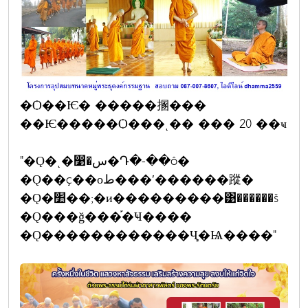
�Ѻ��Ѥ� �����㨡���
��Ѥ�����Ѻ���ͺ�� ��� 20 ��ҹ
"�Ǫ�ͺ�෹�س�Դ�-��ô�
�Ǫ��ç��оط���ʹ������蹤�
�Ǫ�׺��;�и���������͹������š
�Ǫ���ǧ���֡�Ҹ����
�Ǫ������������Ҷ֧�Ѩ����"