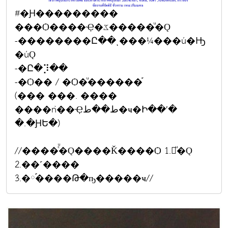
#�Ԩ���������
���Ѻ����Ҿ�ػ�����ͧ�Ǫ
-��������Ը��ͺ���¼���ú�Ԣ
�úǪ
-�Ը�⡹��
-�Ѻ�� / �Ѻ�ͧ������֡
(��� ���. ����
����ǹ��Ҿط��ط�ҹ�Ի��ʹ�
�.�ԨԵ�)
//����ͨͧ�Ǫ����Ǩ����Ѻ 1.㺨ͧ�Ǫ
2.��˹����
3.�༹����Թ�ҧ�����ҹ//