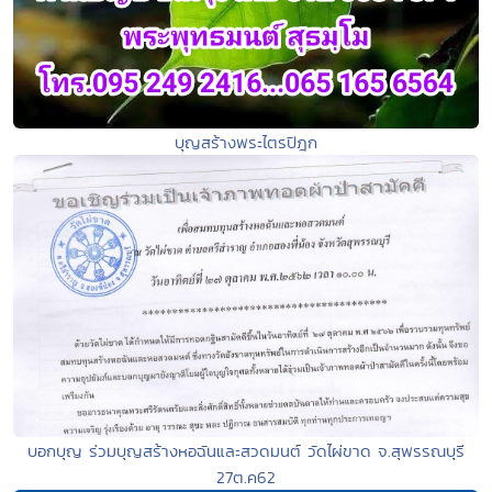
บุญสร้างพระไตรปิฎก
บอกบุญ ร่วมบุญสร้างหอฉันและสวดมนต์ วัดไผ่ขาด จ.สุพรรณบุรี
27ต.ค62