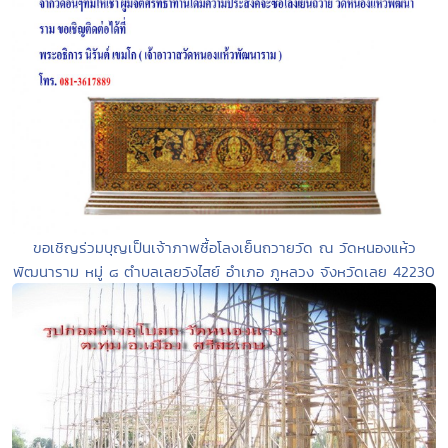
ขอเชิญร่วมบุญเป็นเจ้าภาพซื้อโลงเย็นถวายวัด ณ วัดหนองแห้ว
พัฒนาราม หมู่ ๘ ตำบลเลยวังไสย์ อำเภอ ภูหลวง จังหวัดเลย 42230