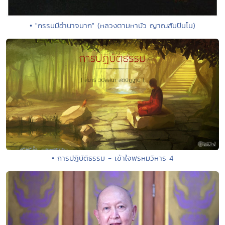
• "กรรมมีอำนาจมาก" (หลวงตามหาบัว ญาณสัมปันโน)
• การปฏิบัติธรรม - เข้าใจพรหมวิหาร 4