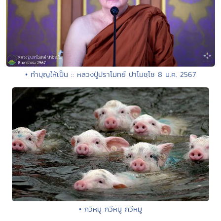
• ทำบุญให้เป็น :: หลวงปู่ปราโมทย์ ปาโมชฺโช 8 ม.ค. 2567
• กวีหมู กวีหมู กวีหมู