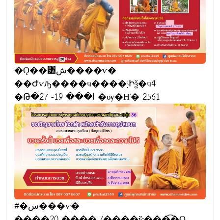
�Ǫ��͸ش����ѵ�
��Ժѵԡ����ҹ����຺ʵԻѯ�ҹ4
�Թ�ا��� 19- 27 �ѹ�Ҥ� 2561
#�س���ѵ�
����20 ���� /����ѷ���͡�Ǫ