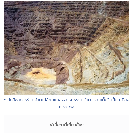
• นักวิชาการร่วมค้านเปลี่ยนแหล่งอารยธรรม "เมส อาแน็ค" เป็นเหมือง
ทองแดง
#เนื้อหาที่เกี่ยวข้อง