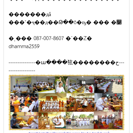
�������дǡ
���˹�ҷ��д��Թ��õ�ҧ� ��� �෹
�ͺ��� 087-007-8607 �ʹ��Ź�
dhamma2559
---------------�ա����㹡��������ح---
---------------