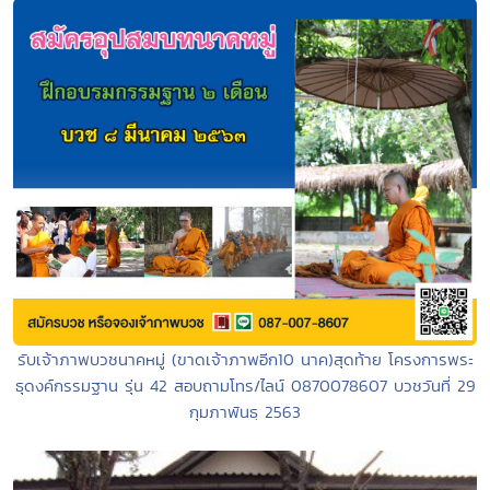
รับเจ้าภาพบวชนาคหมู่ (ขาดเจ้าภาพอีก10 นาค)สุดท้าย โครงการพระ
ธุดงค์กรรมฐาน รุ่น 42 สอบถามโทร/ไลน์ 0870078607 บวชวันที่ 29
กุมภาพันธฺ 2563