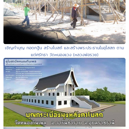
เชิญทำบุญ ทอดกฐิน สร้างโบสถ์ และสร้างพระประธานในอุโสสถ ตาม
แต่ศรัทธา วัดหนองแวง (หลวงพ่อรวย)