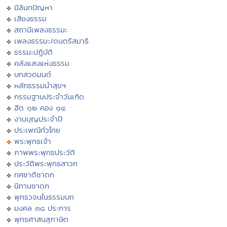
มิลินทปัญหา
เสียงธรรม
สถานีเพลงธรรมะ
เพลงธรรมะ/ดนตรีสมาธิ
ธรรมะปฏิบัติ
คลังแสงแห่งธรรม
บทสวดมนต์
หลักธรรมนำสุขฯ
กรรมฐานประจำวันเกิด
ฮีต ๑๒ คอง ๑๔
งานบุญประจำปี
ประเพณีทั่วไทย
พระพุทธเจ้า
ภาพพระพุทธประวัติ
ประวัติพระพุทธสาวก
ทศชาติชาดก
นิทานชาดก
พุทธวจนในธรรมบท
มงคล ๓๘ ประการ
พุทธศาสนสุภาษิต