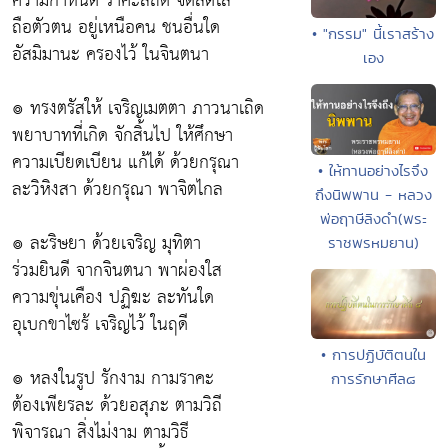
ความกำหนัด ราคะสถิต จิตสดใส
ถือตัวตน อยู่เหนือคน ชนอื่นใด
• "กรรม" นี้เราสร้าง
อัสมิมานะ ครองไว้ ในจินตนา
เอง
๏ ทรงตรัสให้ เจริญเมตตา ภาวนาเถิด
พยาบาทที่เกิด จักสิ้นไป ให้ศึกษา
ความเบียดเบียน แก้ได้ ด้วยกรุณา
• ให้ทานอย่างไรจึง
ละวิหิงสา ด้วยกรุณา พาจิตไกล
ถึงนิพพาน - หลวง
พ่อฤาษีลิงดำ(พระ
๏ ละริษยา ด้วยเจริญ มุทิตา
ราชพรหมยาน)
ร่วมยินดี จากจินตนา พาผ่องใส
ความขุ่นเคือง ปฏิฆะ ละทันใด
อุเบกขาไซร้ เจริญไว้ ในฤดี
• การปฏิบัติตนใน
๏ หลงในรูป รักงาม กามราคะ
การรักษาศีล๘
ต้องเพียรละ ด้วยอสุภะ ตามวิถี
พิจารณา สิ่งไม่งาม ตามวิธี