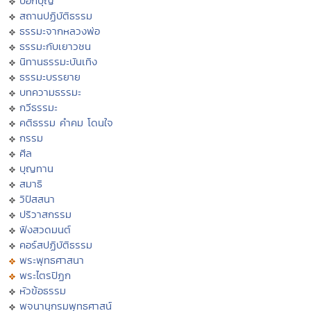
บอกบุญ
สถานปฏิบัติธรรม
ธรรมะจากหลวงพ่อ
ธรรมะกับเยาวชน
นิทานธรรมะบันเทิง
ธรรมะบรรยาย
บทความธรรมะ
กวีธรรมะ
คติธรรม คำคม โดนใจ
กรรม
ศีล
บุญทาน
สมาธิ
วิปัสสนา
ปริวาสกรรม
ฟังสวดมนต์
คอร์สปฏิบัติธรรม
พระพุทธศาสนา
พระไตรปิฏก
หัวข้อธรรม
พจนานุกรมพุทธศาสน์