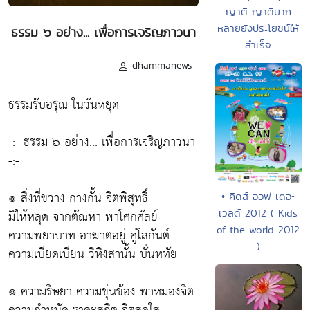
ญาติ ญาติมาก
หลายยังประโยชน์ให้
ธรรม ๖ อย่าง... เพื่อการเจริญภาวนา
สำเร็จ
dhammanews
ธรรมรับอรุณ ในวันหยุด
-:- ธรรม ๖ อย่าง... เพื่อการเจริญภาวนา
-:-
๏ สิ่งที่ขวาง กางกั้น จิตพิสุทธิ์
• คิดส์ ออฟ เดอะ
เวิลด์ 2012 ( Kids
มิให้หลุด จากตัณหา พาโศกศัลย์
of the world 2012
ความพยาบาท อาฆาตอยู่ คู่โลกันต์
)
ความเบียดเบียน วิหิงสานั้น บั่นหทัย
๏ ความริษยา ความขุ่นข้อง พาหมองจิต