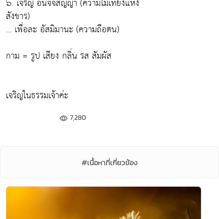
๖. เจริญ อนิจจสัญญา (ความไม่เที่ยงแห่ง
สังขาร)
... เพื่อละ อัสมิมานะ (ความถือตน)
กาม = รูป เสียง กลิ่น รส สัมผัส
เจริญในธรรมเจ้าค่ะ
7,280
#เนื้อหาที่เกี่ยวข้อง