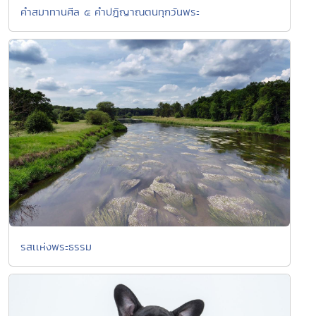
คำสมาทานศีล ๕ คำปฎิญาณตนทุกวันพระ
รสเเห่งพระธรรม