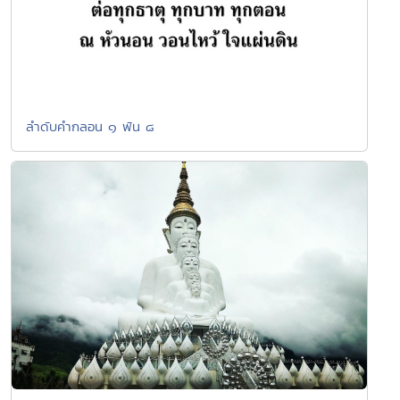
ลำดับคำกลอน ๑ พัน ๘