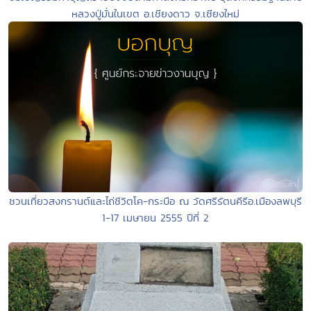
หลวงปู่มั่นในเขต อ.เชียงดาว จ.เชียงใหม่
ชวนเที่ยวสงกรานต์และไถ่ชีวิตโค-กระบือ ณ วัดศรีรัตนคีรีอ.เมืองลพบุรี
1-17 เมษายน 2555 ปีที่ 2