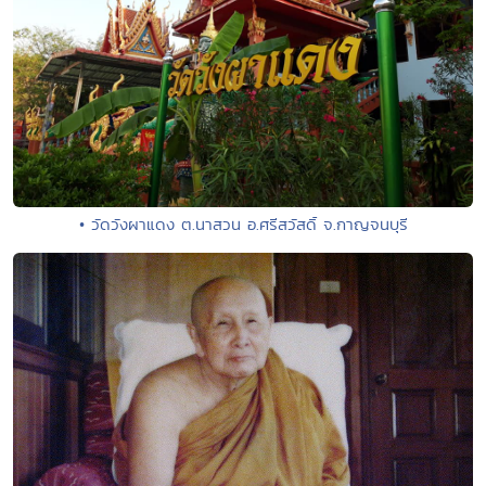
• วัดวังผาแดง ต.นาสวน อ.ศรีสวัสดิ์ จ.กาญจนบุรี