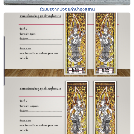
ร่วมบริจาคปัจจัยค่าบำรุงสุสาน