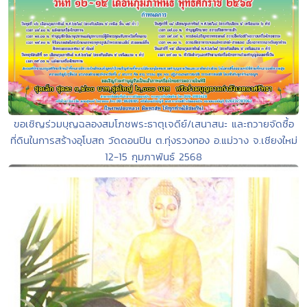
ขอเชิญร่วมบุญฉลองสมโภชพระธาตุเจดีย์/เสนาสนะ และถวายจัดซื้อ
ที่ดินในการสร้างอุโบสถ วัดดอนปิน ต.ทุ่งรวงทอง อ.แม่วาง จ.เชียงใหม่
12-15 กุมภาพันธ์ 2568