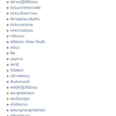
สถานปฏิบัติธรรม
ธรรมะจากหลวงพ่อ
ธรรมะกับเยาวชน
นิทานธรรมะบันเทิง
ธรรมะบรรยาย
บทความธรรมะ
กวีธรรมะ
คติธรรม คำคม โดนใจ
กรรม
ศีล
บุญทาน
สมาธิ
วิปัสสนา
ปริวาสกรรม
ฟังสวดมนต์
คอร์สปฏิบัติธรรม
พระพุทธศาสนา
พระไตรปิฏก
หัวข้อธรรม
พจนานุกรมพุทธศาสน์
มิลินทปัญหา