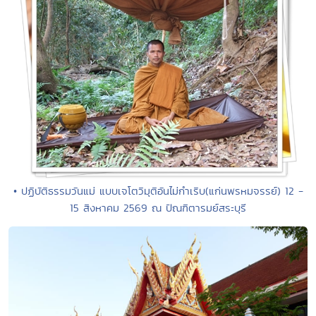
• ปฏิบัติธรรมวันแม่ แบบเจโตวิมุติอันไม่กำเริบ(แก่นพรหมจรรย์) 12 -
15 สิงหาคม 2569 ณ ปัณฑิตารมย์สระบุรี