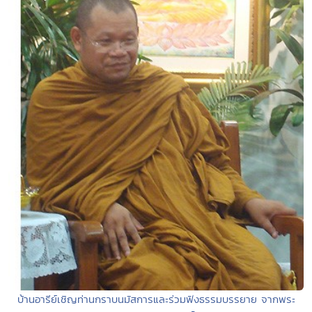
บ้านอารีย์เชิญท่านกราบนมัสการและร่วมฟังธรรมบรรยาย จากพระ