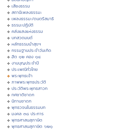
เสียงธรรม
สถานีเพลงธรรมะ
เพลงธรรมะ/ดนตรีสมาธิ
ธรรมะปฏิบัติ
คลังแสงแห่งธรรม
บทสวดมนต์
หลักธรรมนำสุขฯ
กรรมฐานประจำวันเกิด
ฮีต ๑๒ คอง ๑๔
งานบุญประจำปี
ประเพณีทั่วไทย
พระพุทธเจ้า
ภาพพระพุทธประวัติ
ประวัติพระพุทธสาวก
ทศชาติชาดก
นิทานชาดก
พุทธวจนในธรรมบท
มงคล ๓๘ ประการ
พุทธศาสนสุภาษิต
พุทธศาสนสุภาษิต ๖๒๑