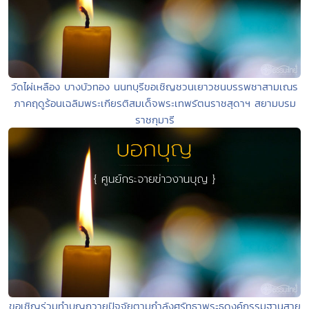
วัดไผ่เหลือง บางบัวทอง นนทบุรีขอเชิญชวนเยาวชนบรรพชาสามเณร
ภาคฤดูร้อนเฉลิมพระเกียรติสมเด็จพระเทพรัตนราชสุดาฯ สยามบรม
ราชกุมารี
ขอเชิญร่วมทำบุญถวายปัจจัยตามกำลังศรัทธาพระธุดงค์กรรมฐานสาย