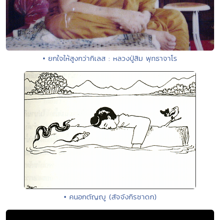
• ยกใจให้สูงกว่ากิเลส : หลวงปู่สิม พุทธาจาโร
• คนอกตัญญู (สัจจังกิรชาดก)