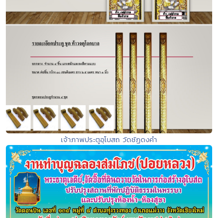
เจ้าภาพประตูอุโบสถ วัดชัฏดงคำ