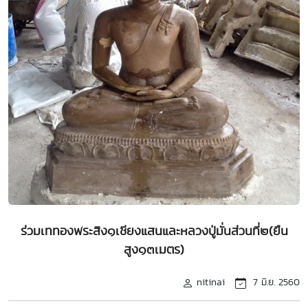
ร่วมเททองพระสิง๑เชียงแสนและหลวงปู่มั่นส่วนที่๒(ยืน
สูง๑๓เมตร)
nitinai
7 มิ.ย. 2560