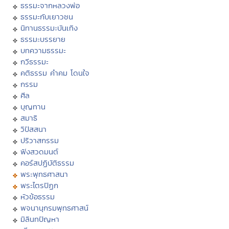
ธรรมะจากหลวงพ่อ
ธรรมะกับเยาวชน
นิทานธรรมะบันเทิง
ธรรมะบรรยาย
บทความธรรมะ
กวีธรรมะ
คติธรรม คำคม โดนใจ
กรรม
ศีล
บุญทาน
สมาธิ
วิปัสสนา
ปริวาสกรรม
ฟังสวดมนต์
คอร์สปฏิบัติธรรม
พระพุทธศาสนา
พระไตรปิฏก
หัวข้อธรรม
พจนานุกรมพุทธศาสน์
มิลินทปัญหา