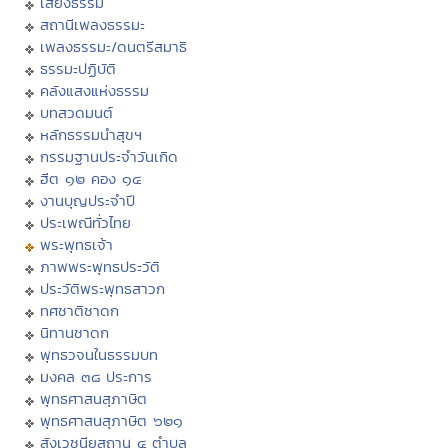
เสียงธรรม
สถานีเพลงธรรมะ
เพลงธรรมะ/ดนตรีสมาธิ
ธรรมะปฏิบัติ
คลังแสงแห่งธรรม
บทสวดมนต์
หลักธรรมนำสุขฯ
กรรมฐานประจำวันเกิด
ฮีต ๑๒ คอง ๑๔
งานบุญประจำปี
ประเพณีทั่วไทย
พระพุทธเจ้า
ภาพพระพุทธประวัติ
ประวัติพระพุทธสาวก
ทศชาติชาดก
นิทานชาดก
พุทธวจนในธรรมบท
มงคล ๓๘ ประการ
พุทธศาสนสุภาษิต
พุทธศาสนสุภาษิต ๖๒๑
สังเวชนียสถาน ๔ ตำบล