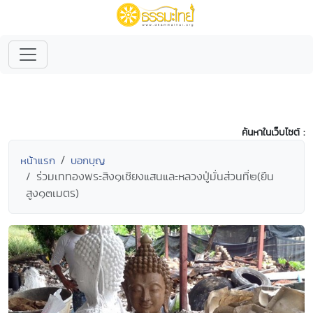
ค้นหาในเว็บไซต์ :
หน้าแรก
บอกบุญ
ร่วมเททองพระสิง๑เชียงแสนและหลวงปู่มั่นส่วนที่๒(ยืน
สูง๑๓เมตร)