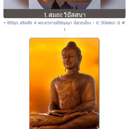
• ซีดีชุด อริยสัจ 4 พระอาจารย์ปัญญา นีลวณฺโณ - (( วิปัสสนา )) #
1