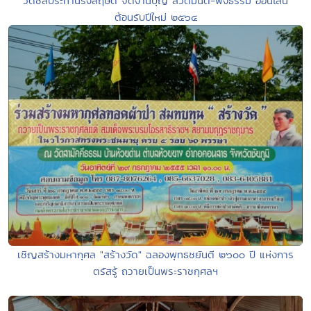
วัดชลประทานรังสฤษดิ์ จัดงานบุญ สวดมนต์-ฟังธรรม ออนไลน์
ต้อนรับปีใหม่ ๒๕๖๔
เชิญสร้างมหากุศล "สร้างวัด" ฉลองพุทธชยันตี ๒๖๐๐ ปี แห่งการ
ตรัสรู้ ถวายเป็นพระราชกุศลฯ