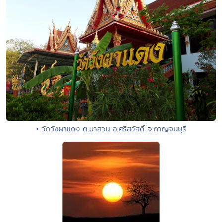
• วัดวังผาแดง ต.นาสวน อ.ศรีสวัสดิ์ จ.กาญจนบุรี