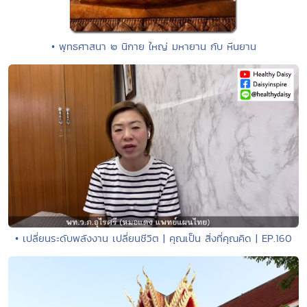
• พุทธศาสนา ๒ นิกาย ใหญ่ มหายาน กับ หีนยาน
• เปลี่ยนระดับพลังงาน เปลี่ยนชีวิต | คุณเป็น สิ่งที่คุณคิด | EP.160