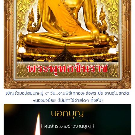
เชิญร่วมอุปสมบทหมู่ ๙ วัน...งานพิธีเททองหล่อพระประธานอุโบสถวัด
หนองบัวน้อย (ไม่มีค่าใช้จ่ายใดๆ ทั้งสิ้น)