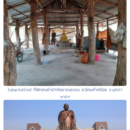
(บุญเร่งด่วน) ที่พักสงฆ์ฯป่ากัลยาณธรรม อ.นิคมคำสร้อย จ.มุกดา
หารฯ