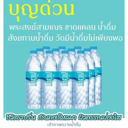
เจ้าภาพถวายน้ำดื่ม