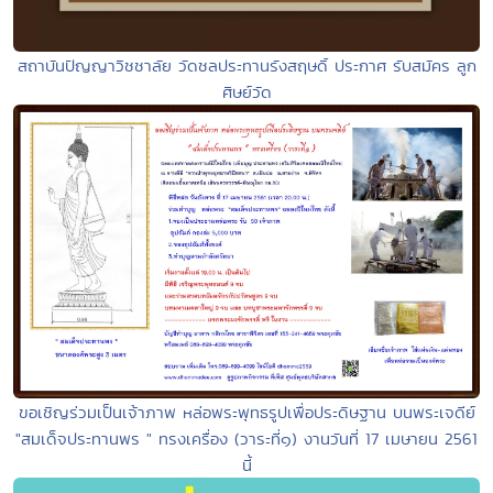
สถาบันปัญญาวิชชาลัย วัดชลประทานรังสฤษดิ์ ประกาศ รับสมัคร ลูก
ศิษย์วัด
ขอเชิญร่วมเป็นเจ้าภาพ หล่อพระพุทธรูปเพื่อประดิษฐาน บนพระเจดีย์
"สมเด็จประทานพร " ทรงเครื่อง (วาระที่๑) งานวันที่ 17 เมษายน 2561
นี้