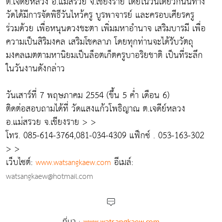
ต.เจดีย์หลวง อ.แม่สรวย จ.เชียงราย โดยในวันเดียวกันนี้ทาง
วัดได้มีการจัดพิธีวันไหว้ครู บูรพาจารย์ และครอบเศียรครู
ร่วมด้วย เพื่อหนุนดวงชะตา เพิ่มมหาอำนาจ เสริมบารมี เพื่อ
ความเป็นสิริมงคล เสริมโชคลาภ โดยทุกท่านจะได้รับวัตถุ
มงคลเมตตามหานิยมเป็นล็อตเก็ตครูบาอริยชาติ เป็นที่ระลึก
ในวันงานดังกล่าว
วันเสาร์ที่ 7 พฤษภาคม 2554 (ขึ้น 5 ค่ำ เดือน 6)
ติดต่อสอบถามได้ที่ วัดแสงแก้วโพธิญาณ ต.เจดีย์หลวง
อ.แม่สรวย จ.เชียงราย > >
โทร. 085-614-3764,081-034-4309 แฟ็กซ์ . 053-163-302
> >
เว็บไซต์:
อีเมล์:
www.watsangkaew.com
watsangkaew@hotmail.com
ที่มา :
www.watsangkaew.com