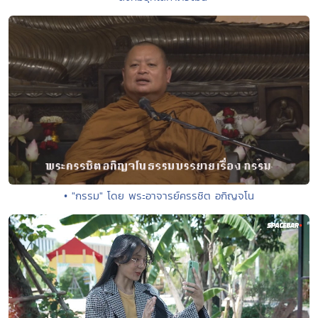
• "กรรม" โดย พระอาจารย์ครรชิต อกิญจโน