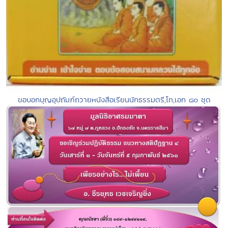
ขอบอกบุญอุปถัมภ์ถวายหนังสือเรียนนักธรรมตรี,โท,เอก ๘๐ ชุด