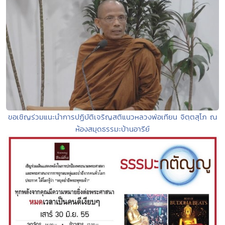
ขอเชิญร่วมแนะนำการปฏิบัติเจริญสติแนวหลวงพ่อเทียน จิตฺตสุโภ ณ
ห้องสมุดธรรมะบ้านอารีย์