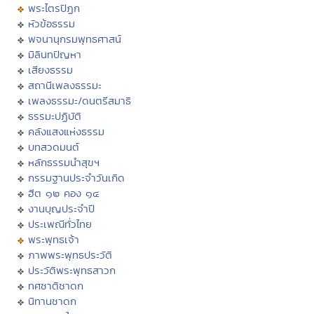
พระไตรปิฏก
หัวข้อธรรม
พจนานุกรมพุทธศาสน์
มิลินทปัญหา
เสียงธรรม
สถานีเพลงธรรมะ
เพลงธรรมะ/ดนตรีสมาธิ
ธรรมะปฏิบัติ
คลังแสงแห่งธรรม
บทสวดมนต์
หลักธรรมนำสุขฯ
กรรมฐานประจำวันเกิด
ฮีต ๑๒ คอง ๑๔
งานบุญประจำปี
ประเพณีทั่วไทย
พระพุทธเจ้า
ภาพพระพุทธประวัติ
ประวัติพระพุทธสาวก
ทศชาติชาดก
นิทานชาดก