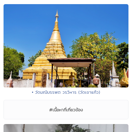
• วัดมณีบรรพต วรวิหาร (วัดเขาแก้ว)
#เนื้อหาที่เกี่ยวข้อง