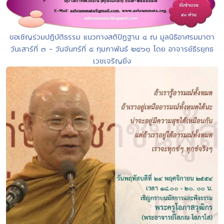
ขอเชิญร่วมปฎิบัติธรรม แนวทางสติปัฏฐาน ๔ ณ มูลนิธิอาศรมมาตา
วันเสาร์ที่ ๓ - วันจันทร์ที่ ๕ กุมภาพันธ์ ๒๕๖๑ โดย อาจารย์ธีรยุทธ
เวชเจริญยิ่ง