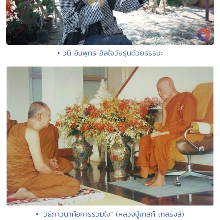
• วนิ อินพุทธ ฮีลใจวัยรุ่นด้วยธรรมะ
• "วิธีภาวนาคือการรวมใจ" (หลวงปู่เทสก์ เทสรังสี)