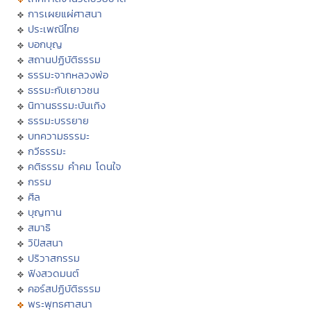
การเผยแผ่ศาสนา
ประเพณีไทย
บอกบุญ
สถานปฏิบัติธรรม
ธรรมะจากหลวงพ่อ
ธรรมะกับเยาวชน
นิทานธรรมะบันเทิง
ธรรมะบรรยาย
บทความธรรมะ
กวีธรรมะ
คติธรรม คำคม โดนใจ
กรรม
ศีล
บุญทาน
สมาธิ
วิปัสสนา
ปริวาสกรรม
ฟังสวดมนต์
คอร์สปฏิบัติธรรม
พระพุทธศาสนา