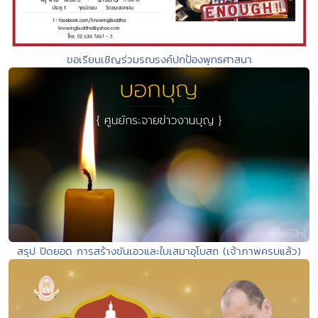
ขอเรียนเชิญร่วมรณรงค์ปกป้องพุทธศาสนา
สรุป ปิดยอด การสร้างขันเอวและใบเสมาอุโบสถ (เจ้าภาพครบแล้ว)