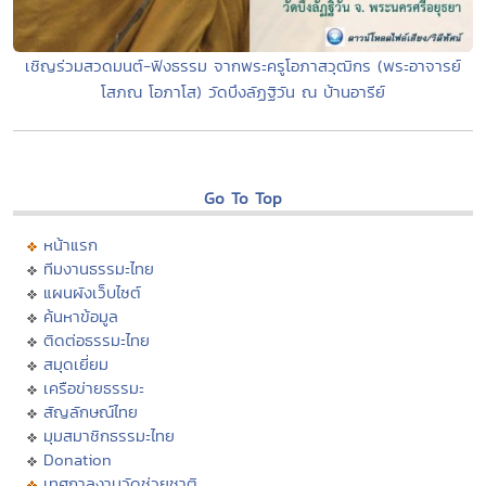
เชิญร่วมสวดมนต์-ฟังธรรม จากพระครูโอภาสวุฒิกร (พระอาจารย์
โสภณ โอภาโส) วัดบึงลัฏฐิวัน ณ บ้านอารีย์
Go To Top
หน้าแรก
ทีมงานธรรมะไทย
แผนผังเว็บไซต์
ค้นหาข้อมูล
ติดต่อธรรมะไทย
สมุดเยี่ยม
เครือข่ายธรรมะ
สัญลักษณ์ไทย
มุมสมาชิกธรรมะไทย
Donation
เทศกาลงานวัดช่วยชาติ