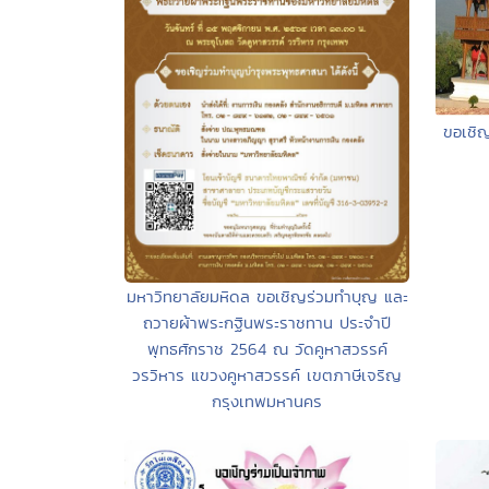
ขอเชิญ
มหาวิทยาลัยมหิดล ขอเชิญร่วมทำบุญ และ
ถวายผ้าพระกฐินพระราชทาน ประจำปี
พุทธศักราช 2564 ณ วัดคูหาสวรรค์
วรวิหาร แขวงคูหาสวรรค์ เขตภาษีเจริญ
กรุงเทพมหานคร