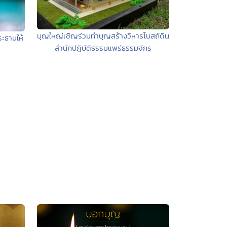
บุญใหญ่เชิญร่วมทำบุญสร้างวิหารโบสถ์ดิน
ะธานให้
สำนักปฏิบัติธรรมแพร่ธรรมจักร