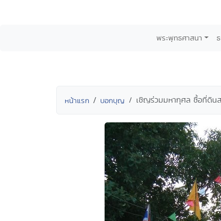
พระพุทธศาสนา
ธ
เชิญร่วมมหากุศล ซื้อที่ดินส
หน้าแรก
บอกบุญ