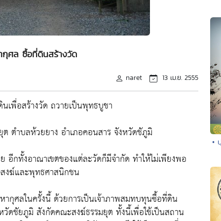
ุศล ซื้อที่ดินสร้างวัด
naret
13 เม.ย. 2555
ดินเพื่อสร้างวัด ถวายเป็นพุทธบูชา
ุต ตำบลห้วยยาง อำเภอคอนสาร จังหวัดชัภูมิ
• 
ย อีกทั้งอาณาเขตของแต่ละวัดก็มีจำกัด ทำให้ไม่เพียงพอ
สงฆ์และพุทธศาสนิกชน
มมหากุศลในครั้งนี้ ด้วยการเป็นเจ้าภาพสมทบทุนซื้อที่ดิน
ดชัยภูมิ สังกัดคณะสงฆ์ธรรมยุต ทั้งนี้เพื่อใช้เป็นสถาน