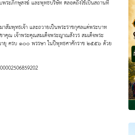
พระภิกษุสงฆ์ และพุทธบริษัท ตลอดถึงใช้เป็นสถานที่
ะสัมมาสัมพุทธเจ้า และถวายเป็นพระราชกุศลแด่พระบาท
บูชาคุณ เจ้าพระคุณสมเด็จพระญาณสังวร สมเด็จพระ
นมายุ ครบ ๑๐๐ พรรษา ในปีพุทธศาศักราช ๒๕๕๖ ด้วย
100002506859202