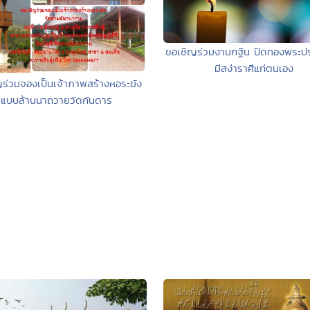
ขอเชิญร่วมงานกฐิน ปิดทองพระปร
มีสง่าราศีแก่ตนเอง
ร่วมจองเป็นเจ้าภาพสร้างหอระฆัง
แบบล้านนาถวายวัดกันดาร