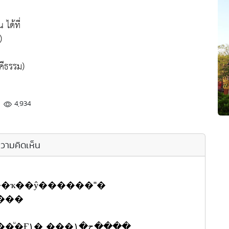
ได้ที่
)
คีธรรม)
4,934
วามคิดเห็น
��ҡ��ŷ������˭�
ҡ���