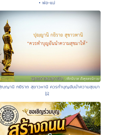
• พ่อ-แม่
ปุญฺญานิ กยิราถ สุขาวหานิ ควรทำบุญอันนำความสุขมา
ให้