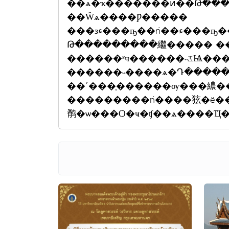
��ѧ�ҡ�������ͷ��Թ���
��Ŵѧ����Ƿ�����
���зء���ҧ��ǹ��ء���ҧ���ͺѧ�Դ��������¼׹�蹴
Թ���������繼����� ��੾
������ʶҹ������˵ػѨ�����觡�����ҧ�Ҹت�
������˵����ѧ�Դ�������кؤ�� �ѹ�վ���
��ʹ���֧������ѹ���繷���ش���
���������ǹ����㹡�ë��ͷ��Թ�
鹡�ѡ���Ѻ�ҹ�ʧ��ѧ����