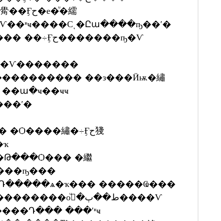
�е�ͧ�繻
Ѵ��ʶҹ����Сͺ�Ըա����ҧ��ʹ�
��������� ��з���Ӥѭ�繡
���� ��ա�ҹ��ҹҹ
ʧ�� ���·��Թ���;�оط���ʹ�
���ҧ���
��Դ��� ���ʹʶҹ