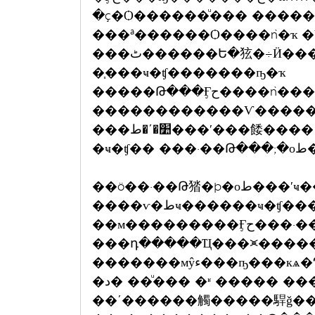
�ç�Ѻ������ͧ��� �����觷��Ӻح
���ª������Ѻ����ǹ�ҡ �
���ٹ������Ե�㹡�÷Ӥ����� ��÷Ӻح�������ҧ�Ѵ
�֧���ҹ�ʧ�������ҧ�ҡ
�����Թ���Ӻح����ǹ����Ѵ�������
������������Ѵ�����
���׺�ʹ�ط���ʹ���餧
�ҹ�
��ö��·��Թ㹺�þ�оط���ʹҹ�� �Ѻ����繡�÷Ӻح㹽
����ѵ�طҹ������ҹ�ʧ���ҡ
��м���������Ӻح���·��Թ���Ѻ��� �繼
���դ�����Ҵ���⪤����
�������мŷء���ҧ���кѧ�Դ�����ѧ�ҡ��� �����Ҩ���
�د� ��ͧ��� �ʶ ����� ����������оط��ٻ�ءͧ����Ѵ
��ʹ������觸�����駻ǧ���