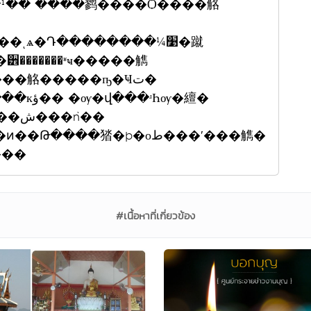
¹�� ����鹨����Ѻ����觡
�������ʶҹ�����觹
ʴҺѹ�繵�
ǹ��
���㹺�þ�оط���ʹ���觹�
Ҵ���
#เนื้อหาที่เกี่ยวข้อง