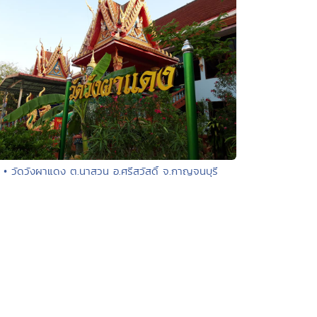
• วัดวังผาแดง ต.นาสวน อ.ศรีสวัสดิ์ จ.กาญจนบุรี