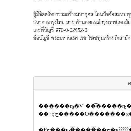
ผู้มีจิตศรัทธาร่วมสร้างมหากุศล โอนปัจจัยสมทบทุน 
ธนาคารกรุงไทย สาขาร้านสหกรณ์กรุงเทพ(เอกมัย
เลขที่บัญชี 970-0-02452-0
ชื่อบัญชี พระมหานเรศ เรขาโชค(ทุนสร้างวัดสามัค
ค
������ҧ�Ѵ ��͡�����ҧ
��÷Ӻح�����Ѻ�������
�Ӻح���ҧ�������ح�ҡ?????��ͧ�Ӻح�١��� �١����