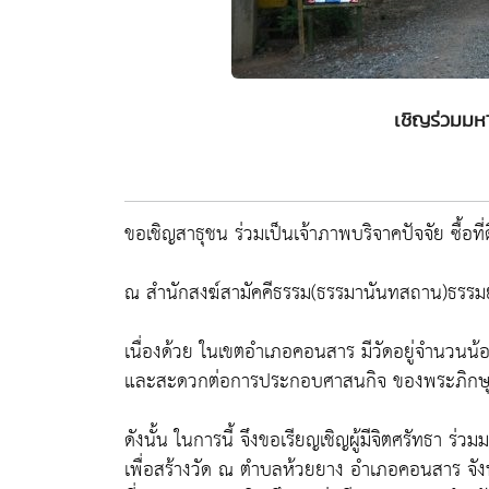
เชิญร่วมมหาก
ขอเชิญสาธุชน ร่วมเป็นเจ้าภาพบริจาคปัจจัย ซื้อที่
ณ สำนักสงฆ์สามัคคีธรรม(ธรรมานันทสถาน)ธรรมย
เนื่องด้วย ในเขตอำเภอคอนสาร มีวัดอยู่จำนวนน้อ
และสะดวกต่อการประกอบศาสนกิจ ของพระภิกษุ
ดังนั้น ในการนี้ จึงขอเรียญเชิญผู้มีจิตศรัทธา ร่ว
เพื่อสร้างวัด ณ ตำบลห้วยยาง อำเภอคอนสาร จังหวั