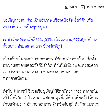
naret
15 ก.พ. 2555
ขอเชิญสาธุชน ร่วมเป็นเจ้าภาพบริจาคปัจจัย ซื้อที่ดินเพื่อ
สร้างวัด ถวายเป็นพุทธบูชา
ณ สำนักสงฆ์สามัคคีธรรม(ธรรมานันทสถาน)ธรรมยุต ตำบล
ห้วยยาง อำเภอคอนสาร จังหวัดชัภูมิ
เนื่องด้วย ในเขตอำเภอคอนสาร มีวัดอยู่จำนวนน้อย อีกทั้ง
อาณาเขตของแต่ละวัดก็มีจำกัด ทำให้ไม่เพียงพอและสะดวก
ต่อการประกอบศาสนกิจ ของพระภิกษุสงฆ์และ
พุทธศาสนิกชน
ดังนั้น ในการนี้ จึงขอเรียญเชิญผู้มีจิตศรัทธา ร่วมมหากุศลใน
ครั้งนี้ ด้วยการเป็นเจ้าภาพสมทบทุนซื้อที่ดิน เพื่อสร้างวัด ณ
ตำบลห้วยยาง อำเภอคอนสาร จังหวัดชัยภูมิ สังกัดคณะสงฆ์