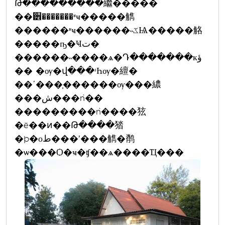
Թ���������繼�����
��੾�������ʶҹ�����觹
������ʶҹ������˵ػѨ�����觡
�����ҧ�Ҹت�
������˵����ѧ�Դ�������кؤ
�� �ѹ�վ���ʴҺѹ�繵�
��ʹ���֧������ѹ���繷
���ش���ǹ��
���������ǹ����㹡
�ë��ͷ��Թ����㹺
�þ�оط���ʹ���觹�鹡
�ѡ���Ѻ�ҹ�ʧ��ѧ����Ҵ���