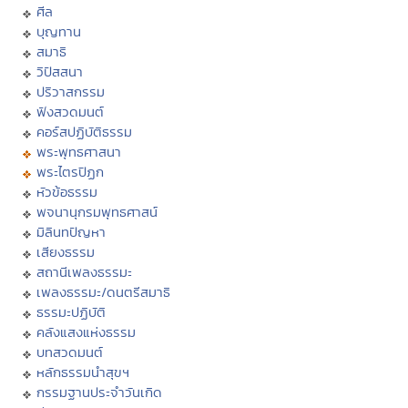
ศีล
บุญทาน
สมาธิ
วิปัสสนา
ปริวาสกรรม
ฟังสวดมนต์
คอร์สปฏิบัติธรรม
พระพุทธศาสนา
พระไตรปิฏก
หัวข้อธรรม
พจนานุกรมพุทธศาสน์
มิลินทปัญหา
เสียงธรรม
สถานีเพลงธรรมะ
เพลงธรรมะ/ดนตรีสมาธิ
ธรรมะปฏิบัติ
คลังแสงแห่งธรรม
บทสวดมนต์
หลักธรรมนำสุขฯ
กรรมฐานประจำวันเกิด