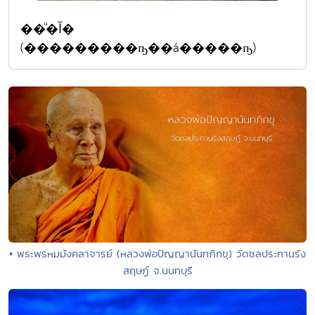
��ͧ�آ�
(���������ҧ��á�����ҧ)
• พระพรหมมังคลาจารย์ (หลวงพ่อปัญญานันทภิกขุ) วัดชลประทานรัง
สฤษฏ์ จ.นนทบุรี