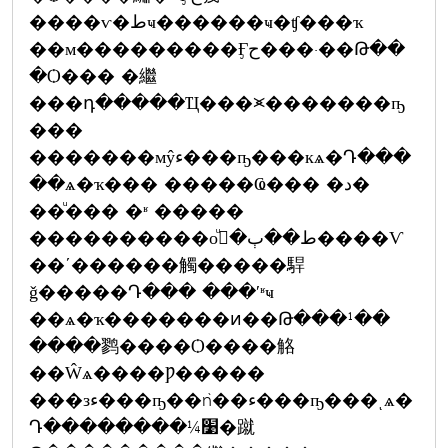
����ѵ�طҹ������ҹ�ʧ���ҡ
��м���������Ӻح���·��Թ��
�Ѻ��� �繼
���դ�����Ҵ���⪤�������ҧ
���
�������мŷء���ҧ���кѧ�Դ���
��ѧ�ҡ��� �����Ҩ��� �د�
��ͧ��� �ʶ �����
����������оط��ٻ�ءͧ����Ѵ
��ʹ������觸�����駻
ǧ�����Դ��� ���ʹʶҹ
��ѧ�ҡ�������ͷ��Թ���¹��
����鹨����Ѻ����觡
��Ŵѧ����Ƿ�����
���зء���ҧ��ǹ��ء���ҧ���ͺѧ�
Դ��������¼׹�蹴