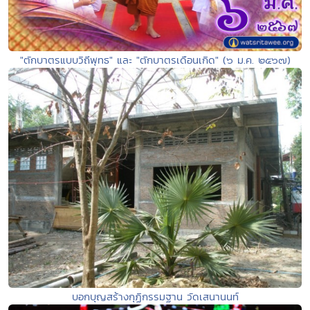
"ตักบาตรแบบวิถีพุทธ" และ "ตักบาตรเดือนเกิด" (๖ ม.ค. ๒๕๖๗)
บอกบุญสร้างกุฏิกรรมฐาน วัดเสนานนท์