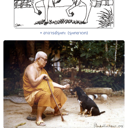
• อาจารย์รุหกะ (รุหกชาดก)