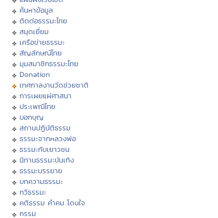
ค้นหาข้อมูล
ติดต่อธรรมะไทย
สมุดเยี่ยม
เครือข่ายธรรมะ
สัญลักษณ์ไทย
มุมสมาชิกธรรมะไทย
Donation
เทศกาลงานวัดช่วยชาติ
การเผยแผ่ศาสนา
ประเพณีไทย
บอกบุญ
สถานปฏิบัติธรรม
ธรรมะจากหลวงพ่อ
ธรรมะกับเยาวชน
นิทานธรรมะบันเทิง
ธรรมะบรรยาย
บทความธรรมะ
กวีธรรมะ
คติธรรม คำคม โดนใจ
กรรม