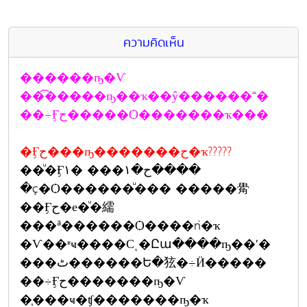
ความคิดเห็น
������ҧ�Ѵ
��͡�����ҧ��ҡ��ŷ������˭�
��÷Ӻح�����Ѻ�������ҡ���
�Ӻح���ҧ�������ح�ҡ?????
��ͧ�Ӻح�١��� �١����
�ç�Ѻ������ͧ��� �����觷
��Ӻح�е�ͧ�繻
���ª������Ѻ����ǹ�ҡ
�Ѵ��ʶҹ����Сͺ�Ըա����ҧ��ʹ�
���ٹ������Ե�㹡�÷Ӥ�����
��÷Ӻح�������ҧ�Ѵ
�֧���ҹ�ʧ�������ҧ�ҡ