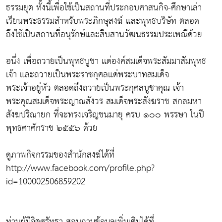
ธรรมยุต ทั้งนี้เพื่อใช้เป็นสถานที่ประกอบศาสนกิจ-ศึกษาเล่า
เรียนพระธรรมสำหรับพระภิกษุสงฆ์ และพุทธบริษัท ตลอด
ถึงใช้เป็นสถานที่อนุรักษ์และสืบสานวัฒนธรรมประเพณีด้วย
อนึ่ง เพื่อถวายเป็นพุทธบูชา เเด่องค์สมเด็จพระสัมมาสัมพุทธ
เจ้า และถวายเป็นพระราชกุศลแด่พระบาทสมเด็จ
พระเจ้าอยู่หัว ตลอดถึงถวายเป็นพระกุศลบูชาคุณ เจ้า
พระคุณสมเด็จพระญาณสังวร สมเด็จพระสังฆราช สกลมหา
สังฆปริณายก ที่จะทรงเจริญชนมายุ ครบ ๑๐๐ พรรษา ในปี
พุทธศาศักราช ๒๕๕๖ ด้วย
ดูภาพกิจกรรมของสำนักสงฆ์ได้ที่
http://www.facebook.com/profile.php?
id=100002506859202
ท่านผู้มีจิตศรัทธา สอบถามข้อมูลเพิ่มเติมได้ที่