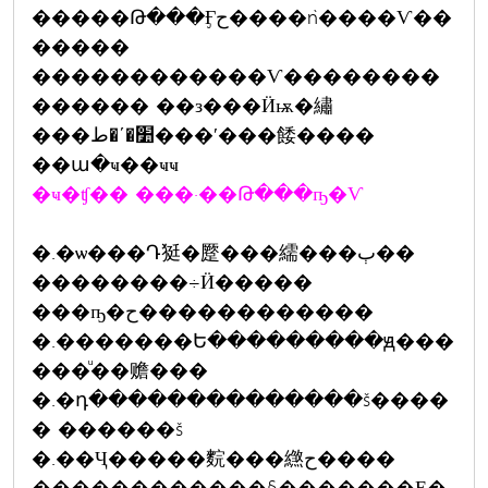
�����Թ���Ӻح����ǹ����Ѵ��
�����
������������Ѵ��������
������ ��з���Ӥѭ�繡
���׺�ʹ�ط���ʹ���餧����
��ա�ҹ��ҹҹ
�ҹ�ʧ�� ���·��Թ���ҧ�Ѵ
�.�ѡ���Դ㹶�蹷���繻���ٻ��
��������÷Ӥ�����
���ҧ�ح������������
�.�������Ե���������ԭ���
���ͧ��赡���
�.�դ��������������š����
� ������š
�.��Ҷ�����䴷���繺ح����