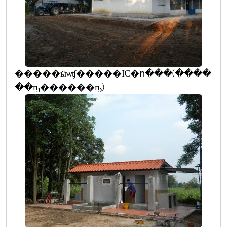
�����ӹѡʧ�����Ѥ�ո���(����
��ҧ������ҧ)