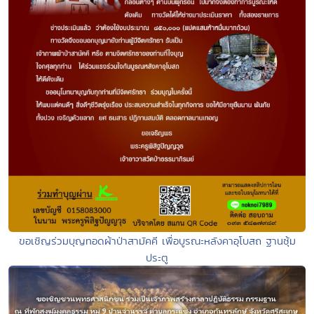
ขอเชิญร่วมบุญทอดผ้าป่าสามัคคี เพื่อบูรณะหลังคาอุโบสถ ฐานซุ้ม
ประตู