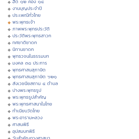
ฮีต ๑๒ คอง ๑๔
งานบุญประจำปี
ประเพณีทั่วไทย
พระพุทธเจ้า
ภาพพระพุทธประวัติ
ประวัติพระพุทธสาวก
ทศชาติชาดก
นิทานชาดก
พุทธวจนในธรรมบท
มงคล ๓๘ ประการ
พุทธศาสนสุภาษิต
พุทธศาสนสุภาษิต ๖๒๑
สังเวชนียสถาน ๔ ตำบล
ปางพระพุทธรูป
พระพุทธรูปสำคัญ
พระพุทธศาสนาในไทย
ทำเนียบวัดไทย
พระอารามหลวง
ศาสนพิธี
อุปสมบทพิธี
วันสำคัญทางศาสนา