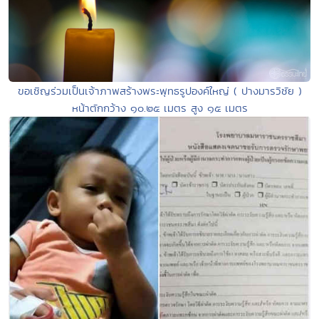
ขอเชิญร่วมเป็นเจ้าภาพสร้างพระพุทธรูปองค์ใหญ่ ( ปางมารวิชัย )
หน้าตักกว้าง ๑๐.๒๕ เมตร สูง ๑๕ เมตร