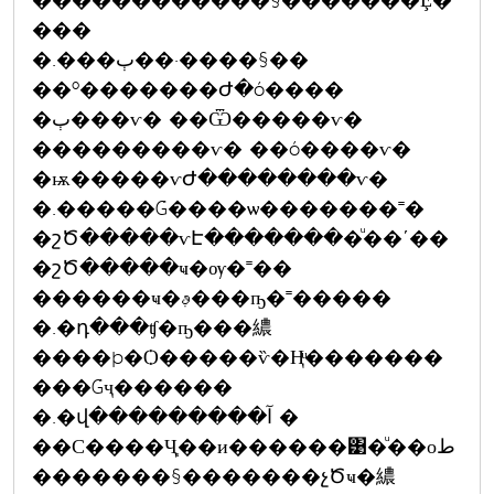
������������§�������Ȩ�
���
�.���ٻ��·����§��
��º�������Ժ�ó����
�ٻ���ѵ� ��Ѿ�����ѵ�
���������ѵ� ��ó����ѵ�
�ѭ�����ѵԺ��������ѵ�
�.�����Ǵ����ѡ�������˭�
�շԾ�����ѵԷ��������ͧ��ʹ��
�շԾ�����ҹ�ѹ�˭��
������ҹ�ࢵ���ҧ�˭�����
�.�դ���ʧ�ҧ���繷
����þ�Ѻ�����ѷ�Ңͧ�������
���Ǵҷ������
�.�վ���������آ �
��С����Ҷ֧��и������͹�ͧ��оط
�������§�������չԾҹ�繷