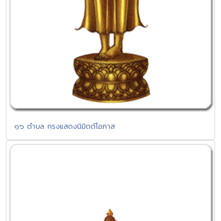
๑๖ ตำบล ทรงแสดงนิมิตต์โอภาส