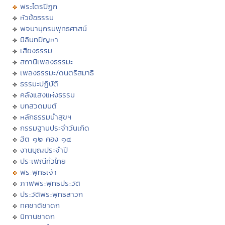
พระไตรปิฏก
หัวข้อธรรม
พจนานุกรมพุทธศาสน์
มิลินทปัญหา
เสียงธรรม
สถานีเพลงธรรมะ
เพลงธรรมะ/ดนตรีสมาธิ
ธรรมะปฏิบัติ
คลังแสงแห่งธรรม
บทสวดมนต์
หลักธรรมนำสุขฯ
กรรมฐานประจำวันเกิด
ฮีต ๑๒ คอง ๑๔
งานบุญประจำปี
ประเพณีทั่วไทย
พระพุทธเจ้า
ภาพพระพุทธประวัติ
ประวัติพระพุทธสาวก
ทศชาติชาดก
นิทานชาดก