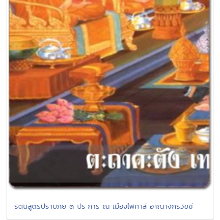
รัตนสูตรปราบภัย ๓ ประการ ณ เมืองไพศาลี อาณาจักรวัชชี