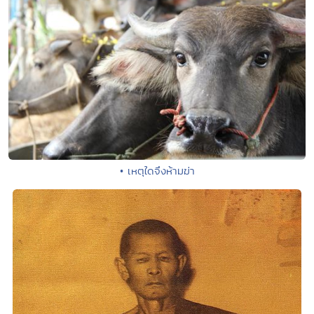
• เหตุใดจึงห้ามฆ่า