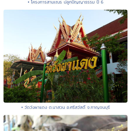
• โครงการสามเณร ปลูกปัญญาธรรม ปี 6
• วัดวังผาแดง ต.นาสวน อ.ศรีสวัสดิ์ จ.กาญจนบุรี