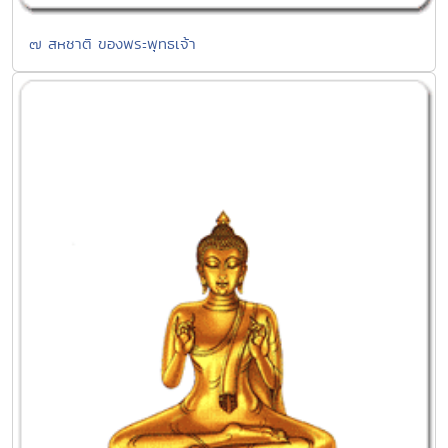
๗ สหชาติ ของพระพุทธเจ้า