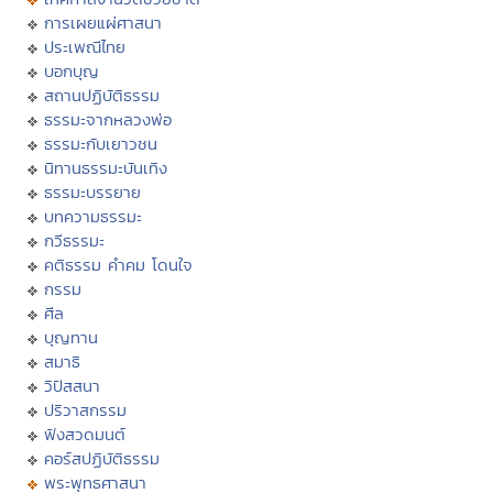
การเผยแผ่ศาสนา
ประเพณีไทย
บอกบุญ
สถานปฏิบัติธรรม
ธรรมะจากหลวงพ่อ
ธรรมะกับเยาวชน
นิทานธรรมะบันเทิง
ธรรมะบรรยาย
บทความธรรมะ
กวีธรรมะ
คติธรรม คำคม โดนใจ
กรรม
ศีล
บุญทาน
สมาธิ
วิปัสสนา
ปริวาสกรรม
ฟังสวดมนต์
คอร์สปฏิบัติธรรม
พระพุทธศาสนา