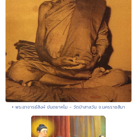
• พระอาจารย์สิงห์ ขันตยาคโม - วัดป่าสาลวัน จ.นครราชสีมา