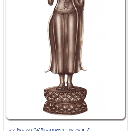
พระฉัพพรรณรังสีที่แผ่จากพระกายพระพุทธเจ้า