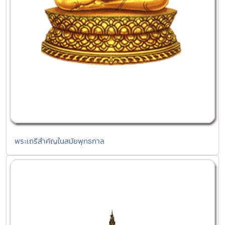
พระเถรีสำคัญในสมัยพุทธกาล