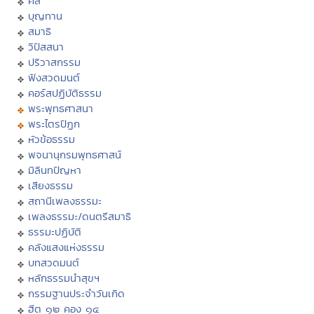
ศีล
บุญทาน
สมาธิ
วิปัสสนา
ปริวาสกรรม
ฟังสวดมนต์
คอร์สปฏิบัติธรรม
พระพุทธศาสนา
พระไตรปิฏก
หัวข้อธรรม
พจนานุกรมพุทธศาสน์
มิลินทปัญหา
เสียงธรรม
สถานีเพลงธรรมะ
เพลงธรรมะ/ดนตรีสมาธิ
ธรรมะปฏิบัติ
คลังแสงแห่งธรรม
บทสวดมนต์
หลักธรรมนำสุขฯ
กรรมฐานประจำวันเกิด
ฮีต ๑๒ คอง ๑๔