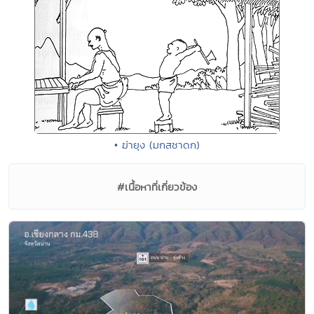
• ฆ่ายุง (มกสชาดก)
#เนื้อหาที่เกี่ยวข้อง