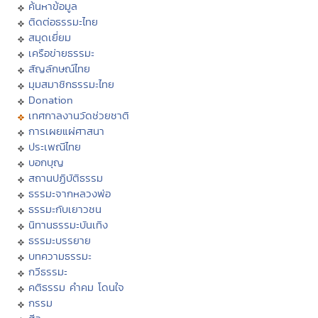
ค้นหาข้อมูล
ติดต่อธรรมะไทย
สมุดเยี่ยม
เครือข่ายธรรมะ
สัญลักษณ์ไทย
มุมสมาชิกธรรมะไทย
Donation
เทศกาลงานวัดช่วยชาติ
การเผยแผ่ศาสนา
ประเพณีไทย
บอกบุญ
สถานปฏิบัติธรรม
ธรรมะจากหลวงพ่อ
ธรรมะกับเยาวชน
นิทานธรรมะบันเทิง
ธรรมะบรรยาย
บทความธรรมะ
กวีธรรมะ
คติธรรม คำคม โดนใจ
กรรม