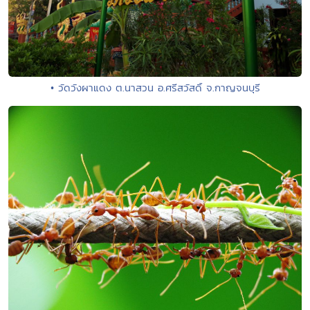
• วัดวังผาแดง ต.นาสวน อ.ศรีสวัสดิ์ จ.กาญจนบุรี