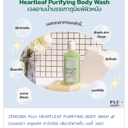
ZENSORA PLU+ HEARTLEAF PURIFYING BODY WASH 🌿
(เซนซอร่า พลูพลัส ฮาร์ทลีฟ เพียวริฟายอิ้ง บอดี้ วอช)