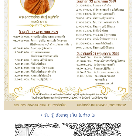
• รับ รู้ สังเกตุ เห็น ไม่ทำอะไร