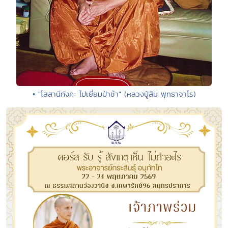
• "โสสานิกังคะ ไปเยี่ยมป่าช้า" (หลวงปู่สิม พุทธาจาโร)