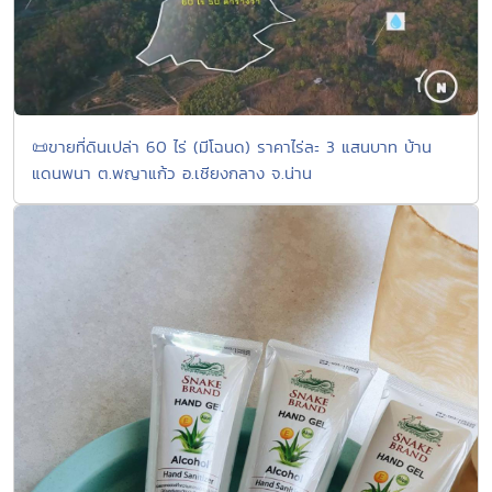
📜ขายที่ดินเปล่า 60 ไร่ (มีโฉนด) ราคาไร่ละ 3 แสนบาท บ้าน
แดนพนา ต.พญาแก้ว อ.เชียงกลาง จ.น่าน