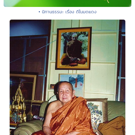
• นิทานธรรมะ เรื่อง ดีในมดแดง