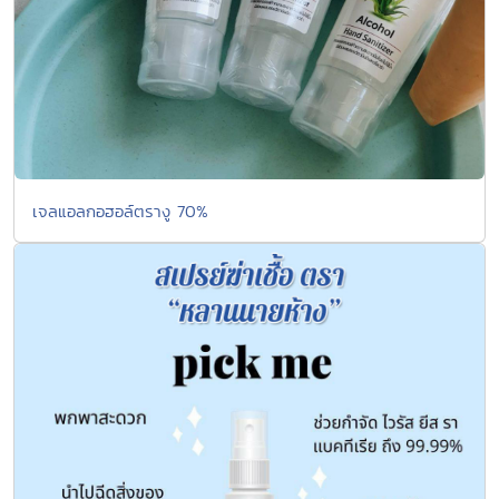
เจลแอลกอฮอล์ตรางู 70%