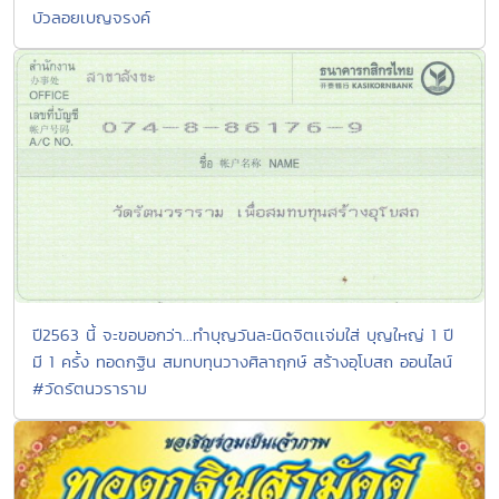
บัวลอยเบญจรงค์
ปี2563 นี้ จะขอบอกว่า...ทำบุญวันละนิดจิตเเจ่มใส่ บุญใหญ่ 1 ปี
มี 1 ครั้ง ทอดกฐิน สมทบทุนวางศิลาฤกษ์ สร้างอุโบสถ ออนไลน์
#วัดรัตนวราราม