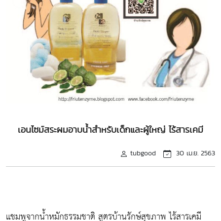
เอนไซม์สระผมอาบน้ำสำหรับเด็กและผู้ใหญ่ ไร้สารเคมี
tubgood
30 เม.ย. 2563
แชมพูจากน้ำหมักธรรมชาติ สูตรบ้านรักษ์สุขภาพ ไร้สารเคมี