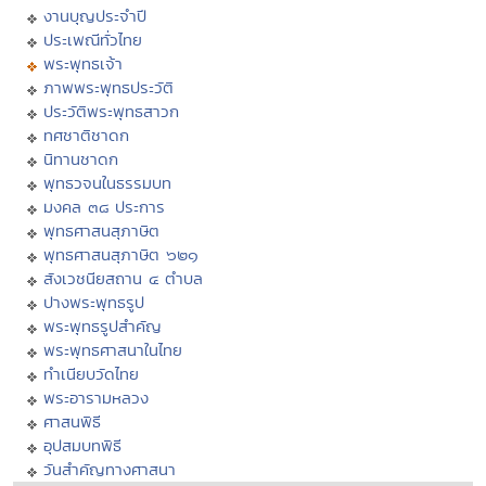
งานบุญประจำปี
ประเพณีทั่วไทย
พระพุทธเจ้า
ภาพพระพุทธประวัติ
ประวัติพระพุทธสาวก
ทศชาติชาดก
นิทานชาดก
พุทธวจนในธรรมบท
มงคล ๓๘ ประการ
พุทธศาสนสุภาษิต
พุทธศาสนสุภาษิต ๖๒๑
สังเวชนียสถาน ๔ ตำบล
ปางพระพุทธรูป
พระพุทธรูปสำคัญ
พระพุทธศาสนาในไทย
ทำเนียบวัดไทย
พระอารามหลวง
ศาสนพิธี
อุปสมบทพิธี
วันสำคัญทางศาสนา