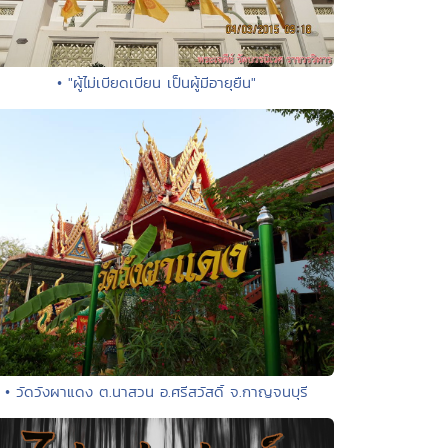
• "ผู้ไม่เบียดเบียน เป็นผู้มีอายุยืน"
• วัดวังผาแดง ต.นาสวน อ.ศรีสวัสดิ์ จ.กาญจนบุรี