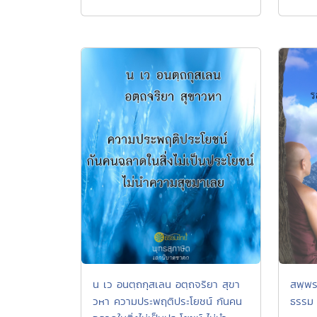
น เว อนตฺถกุสเลน อตฺถจริยา สุขา
สพฺพร
วหา ความประพฤติประโยชน์ กันคน
ธรรม 