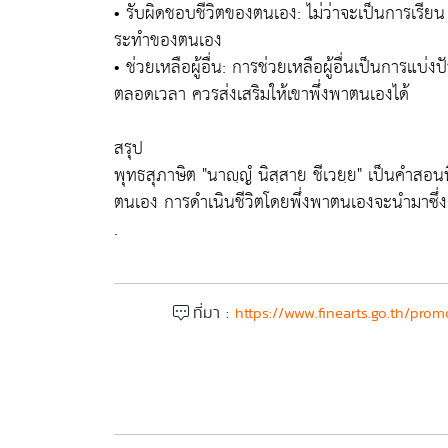
• รับผิดชอบชีวิตของตนเอง: ไม่ว่าจะเป็นการเรีย
ระทำของตนเอง
• ช่วยเหลือผู้อื่น: การช่วยเหลือผู้อื่นเป็นการแบ่ง
ตลอดเวลา ควรส่งเสริมให้เขาพึ่งพาตนเองได้
สรุป
พุทธสุภาษิต "นาญฺญํ นิสฺสาย ชีเวยฺย" เป็นคำสอนท
ตนเอง การดำเนินชีวิตโดยพึ่งพาตนเองจะนำมาซึ่
.
ที่มา :
https://www.finearts.go.th/prom