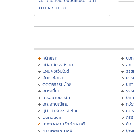
ฉลาดในสิ่งไม่เป็นประโยชน์ ไม่นำ
ความสุขมาเลย
หน้าแรก
บอก
ทีมงานธรรมะไทย
สถา
แผนผังเว็บไซต์
ธรร
ค้นหาข้อมูล
ธรร
ติดต่อธรรมะไทย
นิทา
สมุดเยี่ยม
ธรร
เครือข่ายธรรมะ
บทค
สัญลักษณ์ไทย
กวี
มุมสมาชิกธรรมะไทย
คติ
Donation
กรร
เทศกาลงานวัดช่วยชาติ
ศีล
การเผยแผ่ศาสนา
บุญ