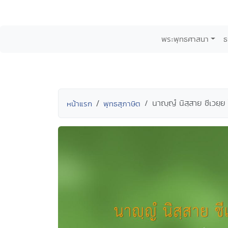
พระพุทธศาสนา
ธ
นาญฺญํ นิสฺสาย ชีเวยฺย ไ
หน้าแรก
พุทธสุภาษิต