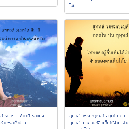
ไม่มี
สํ ธมฺมรโส ชินาติ รสแห่ง
สุทฺทสํ วชฺชมญฺเญสํ อตฺตโน ปน
ชำนะรสทั้งปวง
ทุทฺทสํ โทษของผู้อื่นเห็นได้ง่าย ฝ่า