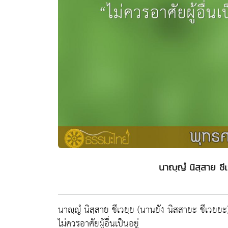
นาญฺญํ นิสฺสาย ชีเว
นาญฺญํ นิสฺสาย ชีเวยฺย (นานยัง นิสสายะ ชีเวยยะ
ไม่ควรอาศัยผู้อื่นเป็นอยู่