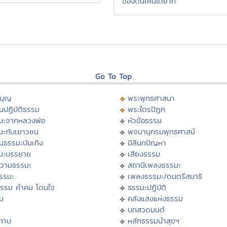
ของตนเห็นได้ยาก
Go To Top
บุญ
พระพุทธศาสนา
นปฏิบัติธรรม
พระไตรปิฏก
มะจากหลวงพ่อ
หัวข้อธรรม
มะกับเยาวชน
พจนานุกรมพุทธศาสน์
นธรรมะบันเทิง
มิลินทปัญหา
มะบรรยาย
เสียงธรรม
วามธรรมะ
สถานีเพลงธรรมะ
ธรรมะ
เพลงธรรมะ/ดนตรีสมาธิ
ธรรม คำคม โดนใจ
ธรรมะปฏิบัติ
ม
คลังแสงแห่งธรรม
บทสวดมนต์
ทาน
หลักธรรมนำสุขฯ