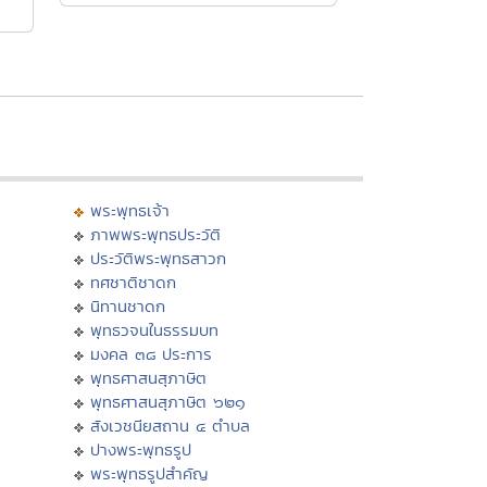
พระพุทธเจ้า
ภาพพระพุทธประวัติ
ประวัติพระพุทธสาวก
ทศชาติชาดก
นิทานชาดก
พุทธวจนในธรรมบท
มงคล ๓๘ ประการ
พุทธศาสนสุภาษิต
พุทธศาสนสุภาษิต ๖๒๑
สังเวชนียสถาน ๔ ตำบล
ปางพระพุทธรูป
พระพุทธรูปสำคัญ