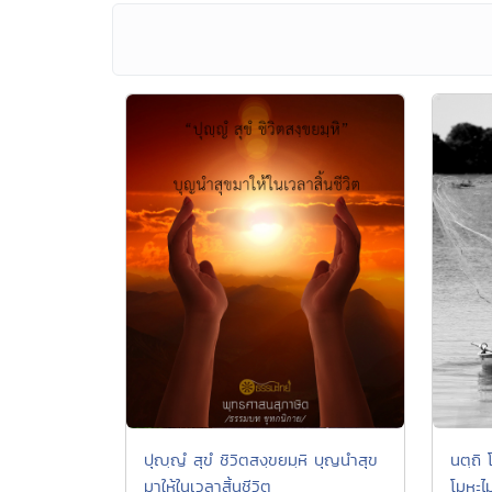
ปุญฺญํ สุขํ ชิวิตสงฺขยมฺหิ บุญนำสุข
นตฺถิ
มาให้ในเวลาสิ้นชีวิต
โมหะไม