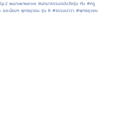
 Ep.2 ๒๔/๐๒/๒๕๖๗ สนทนาธรรมฉบับวัยรุ่น กับ #ครู
ะ และน้องๆ พุทธยุวชน รุ่น 8 #ธรรมนาวา #พุทธยุวชน