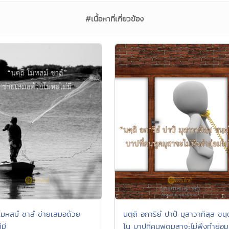
#เนื้อหาที่เกี่ยวข้อง
 โมหสมํ ชาลํ ข่ายเสมอด้วย
นตฺถิ อการิยํ ปาปํ มุสาวาทิสฺส ชนฺ
่มี
โน บาปที่คนพูดมุสาจะไม่พึงทำย่อม