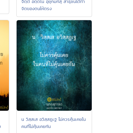
จิตฺตํ อตฺตโน อุชุกมกํสุ สาธุชนได้ทำ
จิตของตนให้ตรง
น วิสฺสเส อวิสฺสฏฺเฐ ไม่ควรคุ้นเคยใน
ย
คนที่ไม่คุ้นเคยกัน