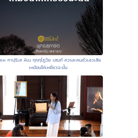
ชเห กาปุริเส หีเน กุกฺกุโฏวิย เสนกํ ควรละคนชั่วเลวเสีย
เหมือนไถ่เหยี่ยวฉะนั้น