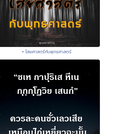
• ไสยศาสตร์กับพุทธศาสตร์