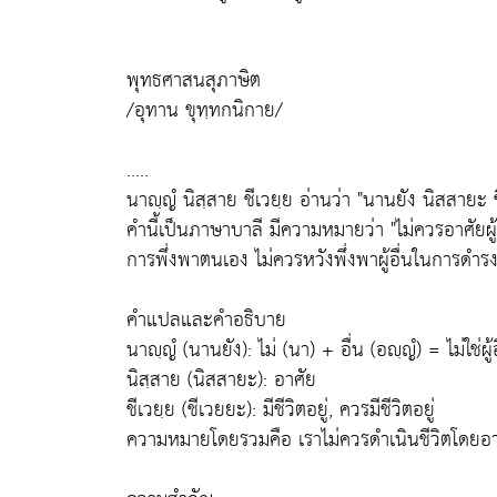
พุทธศาสนสุภาษิต
/อุทาน ขุทฺทกนิกาย/
.....
นาญฺญํ นิสฺสาย ชีเวยฺย อ่านว่า "นานยัง นิสสายะ 
คำนี้เป็นภาษาบาลี มีความหมายว่า "ไม่ควรอาศัยผู้
การพึ่งพาตนเอง ไม่ควรหวังพึ่งพาผู้อื่นในการดำรง
คำแปลและคำอธิบาย
นาญฺญํ (นานยัง): ไม่ (นา) + อื่น (อญฺญํ) = ไม่ใช่ผู้อ
นิสฺสาย (นิสสายะ): อาศัย
ชีเวยฺย (ชีเวยยะ): มีชีวิตอยู่, ควรมีชีวิตอยู่
ความหมายโดยรวมคือ เราไม่ควรดำเนินชีวิตโดยอาศ