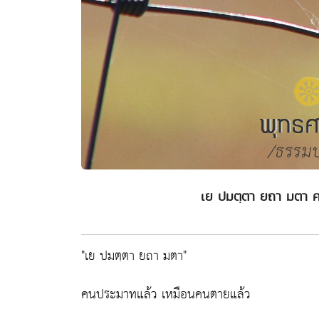
เย ปมตฺตา ยถา มตา ค
"เย ปมตฺตา ยถา มตา"
คนประมาทแล้ว เหมือนคนตายแล้ว