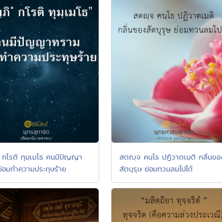
 ํ กโรติ ทุมฺเมโธ คนมีปัญญา
สตญฺจ คนฺโธ ปฏิวาตเมติ กลิ่นขอ
่อมทำความประทุษร้าย
สัตบุรุษ ย่อมทวนลมไปได้