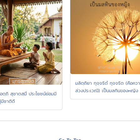
มลิตฺถิยา ทุจฺจริตํ ทุจจริต (คือคว
ล่วงประเวณี) เป็นมลทินของหญิง
อตฺถิ สุชาตสฺมึ ประโยชน์ย่อมมี
้มีชาติดี