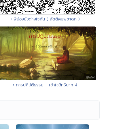
• พี่น้องยังต่างใจกัน ( สัตติคุมพชาดก )
• การปฏิบัติธรรม - เข้าใจอิทธิบาท 4