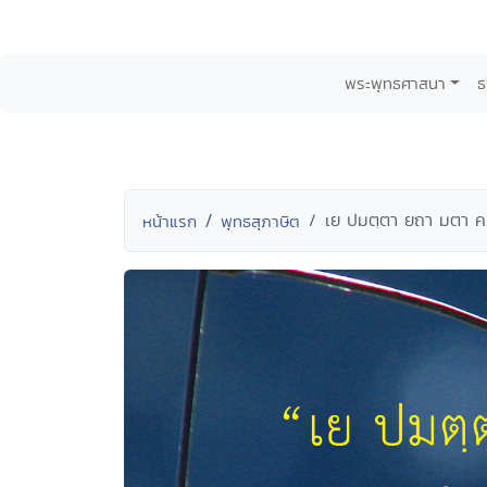
พระพุทธศาสนา
ธ
เย ปมตฺตา ยถา มตา ค
หน้าแรก
พุทธสุภาษิต