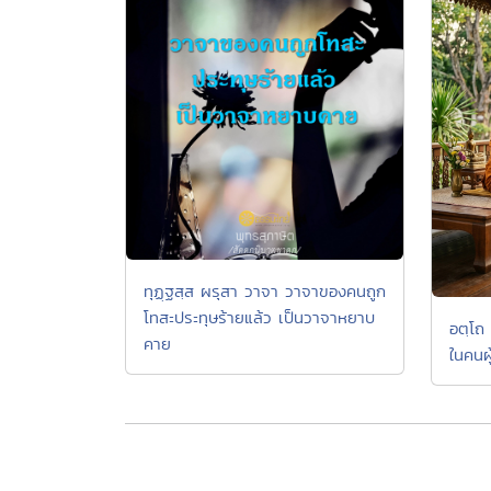
ทุฏฺฐสฺส ผรุสา วาจา วาจาของคนถูก
โทสะประทุษร้ายแล้ว เป็นวาจาหยาบ
อตฺโถ 
คาย
ในคนผู