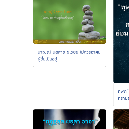
นาญฺญํ นิสฺสาย ชีเวยฺย ไม่ควรอาศัย
ผู้อื่นเป็นอยู่
ทุพฺภิ
ทรามย