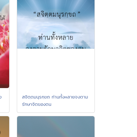
ง
สจิตฺตมนุรกฺขถ ท่านทั้งหลายจงตาม
รักษาจิตของตน