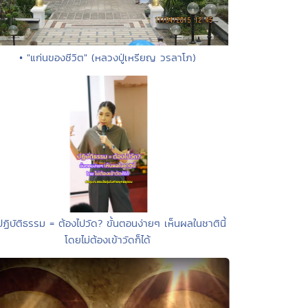
• "แก่นของชีวิต" (หลวงปู่เหรียญ วรลาโภ)
ปฏิบัติธรรม = ต้องไปวัด? ขั้นตอนง่ายๆ เห็นผลในชาตินี้
โดยไม่ต้องเข้าวัดก็ได้