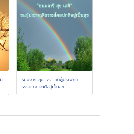
าม
ธมฺมจารี สุข เสติ ชนผู้ประพฤติ
ธรรมโดยปกติอยู่เป็นสุข