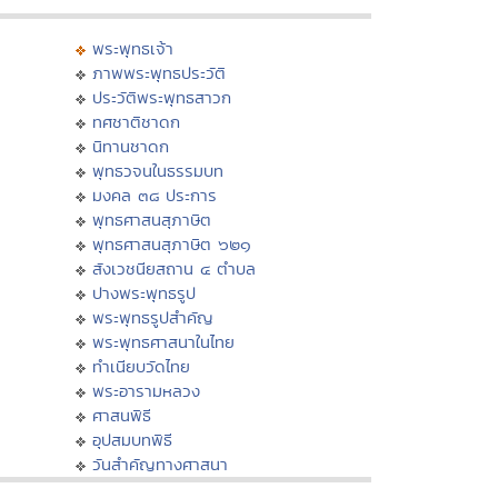
พระพุทธเจ้า
ภาพพระพุทธประวัติ
ประวัติพระพุทธสาวก
ทศชาติชาดก
นิทานชาดก
พุทธวจนในธรรมบท
มงคล ๓๘ ประการ
พุทธศาสนสุภาษิต
พุทธศาสนสุภาษิต ๖๒๑
สังเวชนียสถาน ๔ ตำบล
ปางพระพุทธรูป
พระพุทธรูปสำคัญ
พระพุทธศาสนาในไทย
ทำเนียบวัดไทย
พระอารามหลวง
ศาสนพิธี
อุปสมบทพิธี
วันสำคัญทางศาสนา