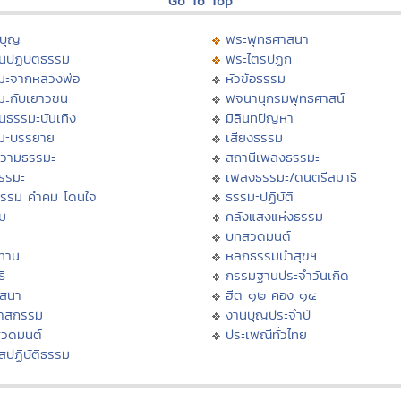
Go To Top
บุญ
พระพุทธศาสนา
นปฏิบัติธรรม
พระไตรปิฏก
มะจากหลวงพ่อ
หัวข้อธรรม
มะกับเยาวชน
พจนานุกรมพุทธศาสน์
นธรรมะบันเทิง
มิลินทปัญหา
มะบรรยาย
เสียงธรรม
วามธรรมะ
สถานีเพลงธรรมะ
ธรรมะ
เพลงธรรมะ/ดนตรีสมาธิ
ธรรม คำคม โดนใจ
ธรรมะปฏิบัติ
ม
คลังแสงแห่งธรรม
บทสวดมนต์
ทาน
หลักธรรมนำสุขฯ
ิ
กรรมฐานประจำวันเกิด
สสนา
ฮีต ๑๒ คอง ๑๔
วาสกรรม
งานบุญประจำปี
สวดมนต์
ประเพณีทั่วไทย
สปฏิบัติธรรม