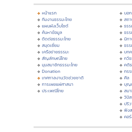
หน้าแรก
บอก
ทีมงานธรรมะไทย
สถา
แผนผังเว็บไซต์
ธรร
ค้นหาข้อมูล
ธรร
ติดต่อธรรมะไทย
นิทา
สมุดเยี่ยม
ธรร
เครือข่ายธรรมะ
บทค
สัญลักษณ์ไทย
กวี
มุมสมาชิกธรรมะไทย
คติ
Donation
กรร
เทศกาลงานวัดช่วยชาติ
ศีล
การเผยแผ่ศาสนา
บุญ
ประเพณีไทย
สมาธ
วิปั
ปริ
ฟัง
คอร์