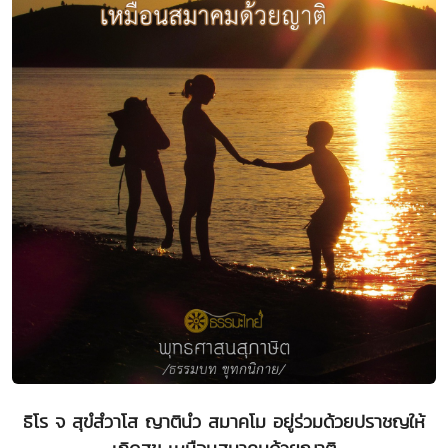
ธิโร จ สุขํสํวาโส ญาตินํว สมาคโม อยู่ร่วมด้วยปราชญให้