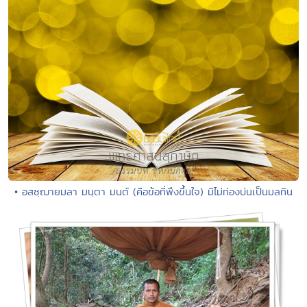
• อสชฺฌายมลา มนฺตา มนต์ (คือข้อที่พึงขึ้นใจ) มิไม่ท่องบ่นเป็นมลทิน