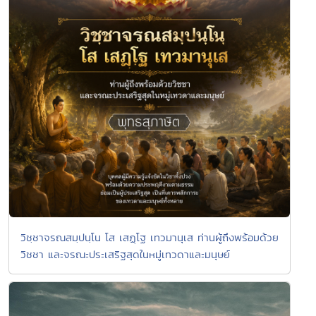
วิชฺชาจรณสมฺปนฺโน โส เสฏฺโฐ เทวมานุเส ท่านผู้ถึงพร้อมด้วย
วิชชา และจรณะประเสริฐสุดในหมู่เทวดาและมนุษย์