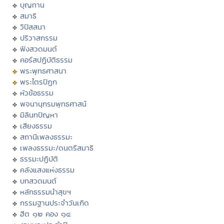
บุญทาน
สมาธิ
วิปัสสนา
ปริวาสกรรม
ฟังสวดมนต์
คอร์สปฏิบัติธรรม
พระพุทธศาสนา
พระไตรปิฏก
หัวข้อธรรม
พจนานุกรมพุทธศาสน์
มิลินทปัญหา
เสียงธรรม
สถานีเพลงธรรมะ
เพลงธรรมะ/ดนตรีสมาธิ
ธรรมะปฏิบัติ
คลังแสงแห่งธรรม
บทสวดมนต์
หลักธรรมนำสุขฯ
กรรมฐานประจำวันเกิด
ฮีต ๑๒ คอง ๑๔