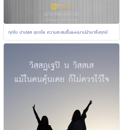
ทุกโข ปาปสฺส อุจจโย ความสะสมขึ้นแห่งบาปนำมาซึ่งทุกข์