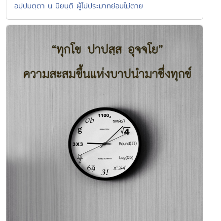
อปฺปมตฺตา น มียนฺติ ผู้ไม่ประมาทย่อมไม่ตาย