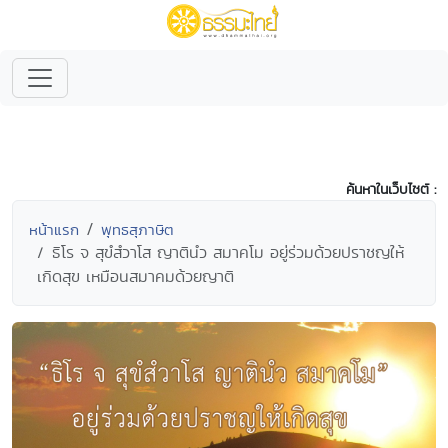
ค้นหาในเว็บไซต์ :
หน้าแรก
พุทธสุภาษิต
ธิโร จ สุขํสํวาโส ญาตินํว สมาคโม อยู่ร่วมด้วยปราชญให้
เกิดสุข เหมือนสมาคมด้วยญาติ