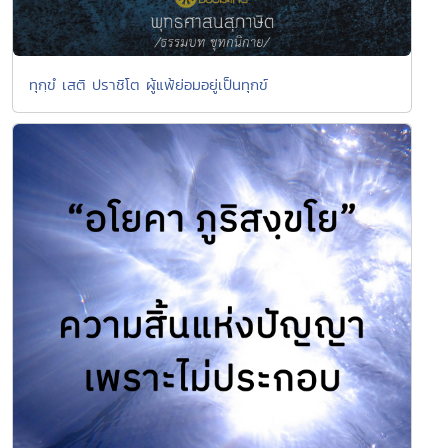
ทุกฺขํ เสติ ปราชิโต ผู้แพ้ย่อมอยู่เป็นทุกข์