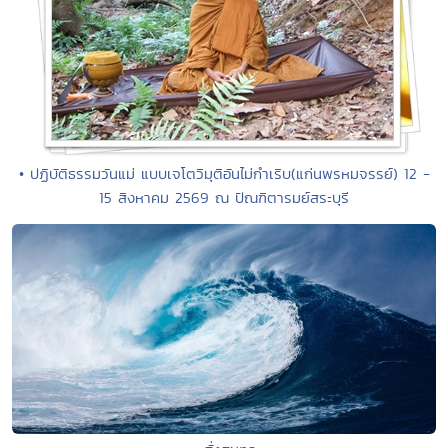
• ปฏิบัติธรรมวันแม่ แบบเจโตวิมุติอันไม่กำเริบ(แก่นพรหมจรรย์) 12 -
15 สิงหาคม 2569 ณ ปัณฑิตารมย์สระบุรี