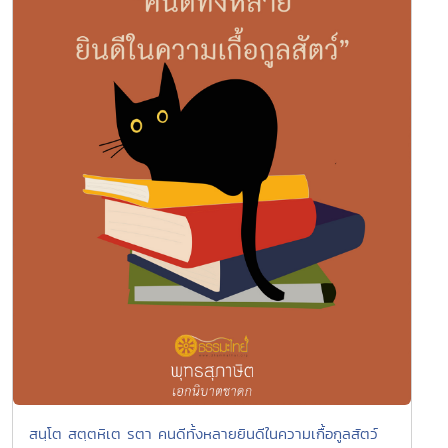
สนฺโต สตฺตหิเต รตา คนดีทั้งหลายยินดีในความเกื้อกูลสัตว์