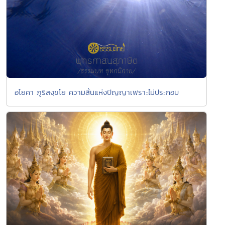
อโยคา ภูริสงฺขโย ความสิ้นแห่งปัญญาเพราะไม่ประกอบ