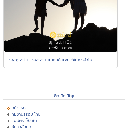
วิสฺสฏฺเฐปิ น วิสฺสเส แม้ในคนคุ้นเคย ก็ไม่ควรไว้ใจ
Go To Top
หน้าแรก
ทีมงานธรรมะไทย
แผนผังเว็บไซต์
ค้นหาข้อมูล