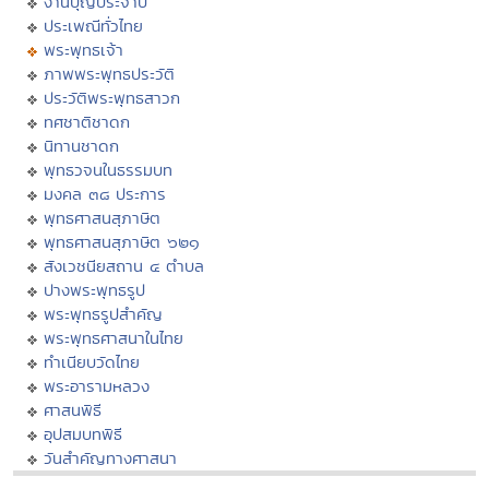
งานบุญประจำปี
ประเพณีทั่วไทย
พระพุทธเจ้า
ภาพพระพุทธประวัติ
ประวัติพระพุทธสาวก
ทศชาติชาดก
นิทานชาดก
พุทธวจนในธรรมบท
มงคล ๓๘ ประการ
พุทธศาสนสุภาษิต
พุทธศาสนสุภาษิต ๖๒๑
สังเวชนียสถาน ๔ ตำบล
ปางพระพุทธรูป
พระพุทธรูปสำคัญ
พระพุทธศาสนาในไทย
ทำเนียบวัดไทย
พระอารามหลวง
ศาสนพิธี
อุปสมบทพิธี
วันสำคัญทางศาสนา