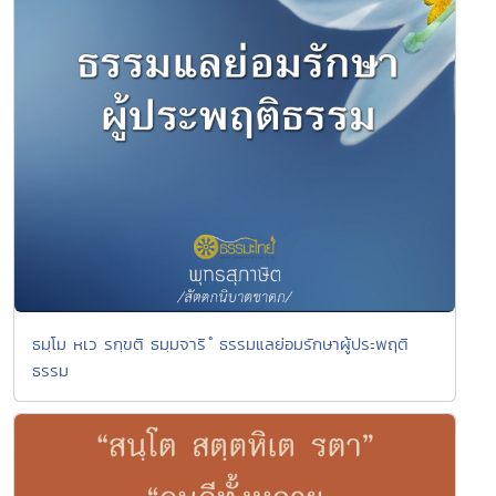
ธมฺโม หเว รกฺขติ ธมฺมจาริ ํ ธรรมแลย่อมรักษาผู้ประพฤติ
ธรรม