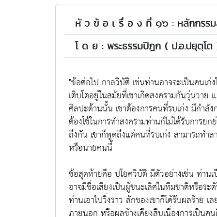
หั ว ข้ อ เ รื่ อ ง ที่ ๑๖ : หลักกร
โ ด ย : พระธรรมปิฎก ( ป.อ.ปยุตฺโต 
"ข้อต่อไป กาลวิบัติ เช่นท่านอาจจะเป็นคนเก
เติบโตอยู่ในสมัยที่เขาเกิดสงครามกันวุ่นวาย 
ศิลปะด้านนั้น เขาต้องการคนที่รบเก่ง มีกำลั
ต้องใช้ในการทำสงครามท่านก็ไม่ได้รับการยกย่
ถึงกัน เขาก็พูดถึงแต่คนที่รบเก่ง สามารถทำลาย
หรือนายคนนี้
ข้อสุดท้ายคือ ปโยควิบัติ มีตัวอย่างเช่น ท่านเ
อาจมีชื่อเสียงเป็นผู้ชนะเลิศในทีมชาติหรือระด
ท่านเอาไปวิ่งราว ลักของเขาก็ได้รับผลร้าย เลยเส
ภายนอก หรือผลข้างเคียงสืบเนื่องการเป็นคนด