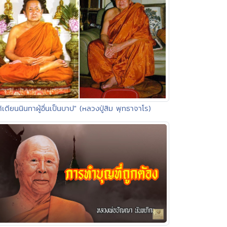
ติเตียนนินทาผู้อื่นเป็นบาป" (หลวงปู่สิม พุทธาจาโร)