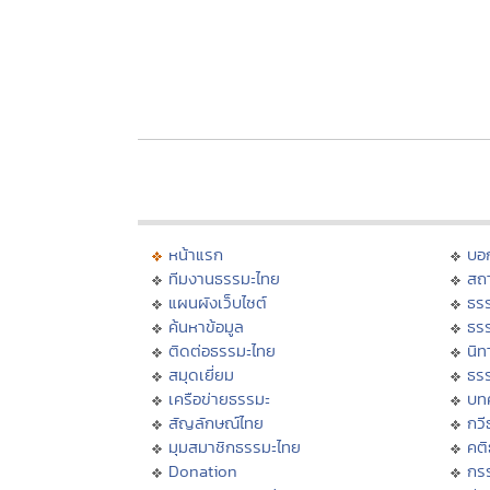
หน้าแรก
บอ
ทีมงานธรรมะไทย
สถา
แผนผังเว็บไซต์
ธร
ค้นหาข้อมูล
ธร
ติดต่อธรรมะไทย
นิท
สมุดเยี่ยม
ธร
เครือข่ายธรรมะ
บท
สัญลักษณ์ไทย
กวี
มุมสมาชิกธรรมะไทย
คต
Donation
กร