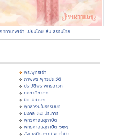
ุภัททาเทพเจ้า เขียนโดย สืบ ธรรมไทย
พระพุทธเจ้า
ภาพพระพุทธประวัติ
ประวัติพระพุทธสาวก
ทศชาติชาดก
นิทานชาดก
พุทธวจนในธรรมบท
มงคล ๓๘ ประการ
พุทธศาสนสุภาษิต
พุทธศาสนสุภาษิต ๖๒๑
สังเวชนียสถาน ๔ ตำบล