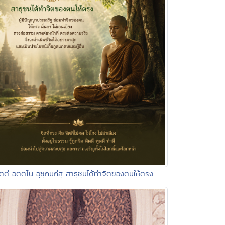
ิตฺตํ อตฺตโน อุชุกมกํสุ สาธุชนได้ทำจิตของตนให้ตรง