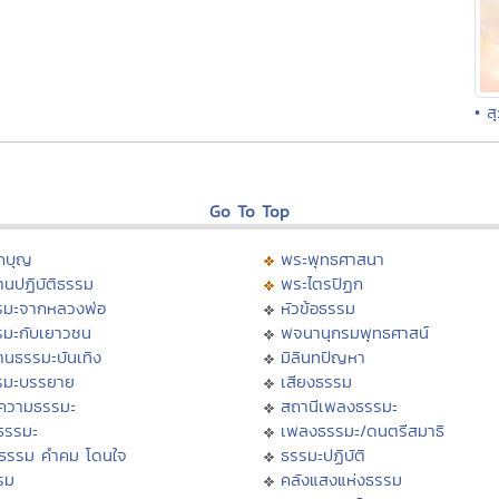
• ส
Go To Top
กบุญ
พระพุทธศาสนา
นปฏิบัติธรรม
พระไตรปิฏก
รมะจากหลวงพ่อ
หัวข้อธรรม
รมะกับเยาวชน
พจนานุกรมพุทธศาสน์
านธรรมะบันเทิง
มิลินทปัญหา
รมะบรรยาย
เสียงธรรม
ความธรรมะ
สถานีเพลงธรรมะ
ธรรมะ
เพลงธรรมะ/ดนตรีสมาธิ
ิธรรม คำคม โดนใจ
ธรรมะปฏิบัติ
รม
คลังแสงแห่งธรรม