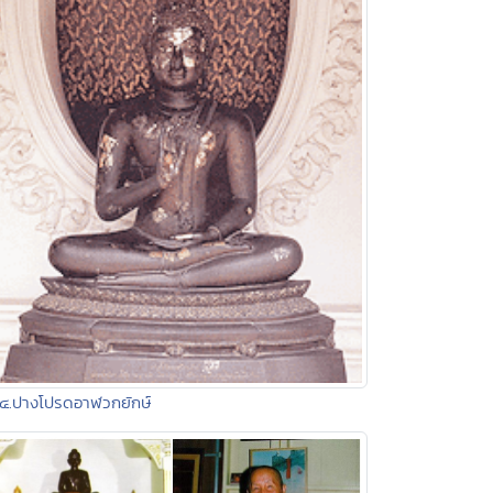
๔.ปางโปรดอาฬวกยักษ์