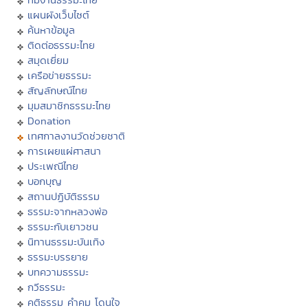
แผนผังเว็บไซต์
ค้นหาข้อมูล
ติดต่อธรรมะไทย
สมุดเยี่ยม
เครือข่ายธรรมะ
สัญลักษณ์ไทย
มุมสมาชิกธรรมะไทย
Donation
เทศกาลงานวัดช่วยชาติ
การเผยแผ่ศาสนา
ประเพณีไทย
บอกบุญ
สถานปฏิบัติธรรม
ธรรมะจากหลวงพ่อ
ธรรมะกับเยาวชน
นิทานธรรมะบันเทิง
ธรรมะบรรยาย
บทความธรรมะ
กวีธรรมะ
คติธรรม คำคม โดนใจ