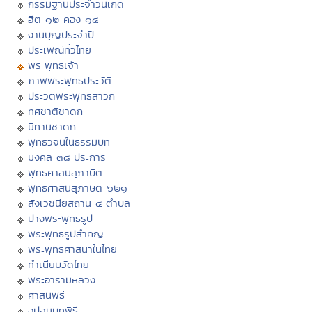
กรรมฐานประจำวันเกิด
ฮีต ๑๒ คอง ๑๔
งานบุญประจำปี
ประเพณีทั่วไทย
พระพุทธเจ้า
ภาพพระพุทธประวัติ
ประวัติพระพุทธสาวก
ทศชาติชาดก
นิทานชาดก
พุทธวจนในธรรมบท
มงคล ๓๘ ประการ
พุทธศาสนสุภาษิต
พุทธศาสนสุภาษิต ๖๒๑
สังเวชนียสถาน ๔ ตำบล
ปางพระพุทธรูป
พระพุทธรูปสำคัญ
พระพุทธศาสนาในไทย
ทำเนียบวัดไทย
พระอารามหลวง
ศาสนพิธี
อุปสมบทพิธี