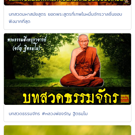
บทสวดมหาสมัยสูตร ยอดพระสูตรที่เทพในหมื่นจักรวาลชื่นชอบ
ฟังมากที่สุด
บทสวดธรรมจักร #หลวงพ่อจรัญ ฐิตธมฺโม