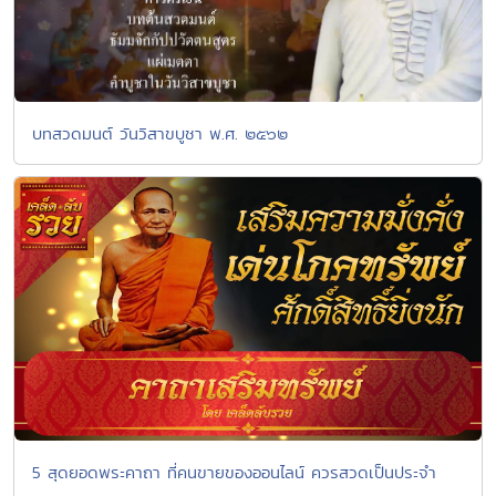
บทสวดมนต์ วันวิสาขบูชา พ.ศ. ๒๕๖๒
5 สุดยอดพระคาถา ที่คนขายของออนไลน์ ควรสวดเป็นประจำ