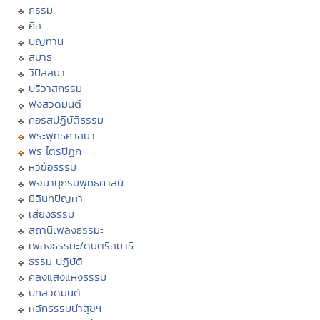
กรรม
ศีล
บุญทาน
สมาธิ
วิปัสสนา
ปริวาสกรรม
ฟังสวดมนต์
คอร์สปฏิบัติธรรม
พระพุทธศาสนา
พระไตรปิฏก
หัวข้อธรรม
พจนานุกรมพุทธศาสน์
มิลินทปัญหา
เสียงธรรม
สถานีเพลงธรรมะ
เพลงธรรมะ/ดนตรีสมาธิ
ธรรมะปฏิบัติ
คลังแสงแห่งธรรม
บทสวดมนต์
หลักธรรมนำสุขฯ