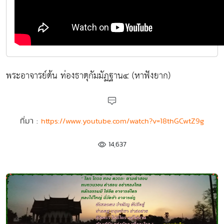
พระอาจารย์ต้น ท่องธาตุกัมมัฏฐาน๔ (หาฟังยาก)
ที่มา :
https://www.youtube.com/watch?v=18thGCwtZ9g
14,637