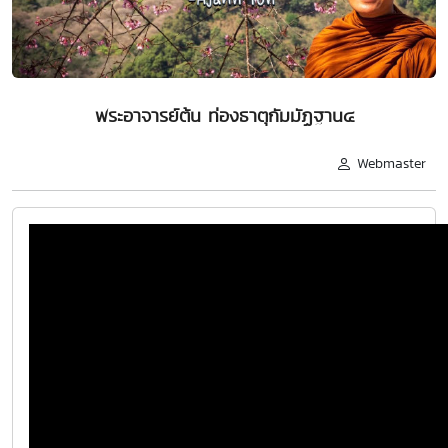
พระอาจารย์ต้น ท่องธาตุกัมมัฏฐาน๔
Webmaster