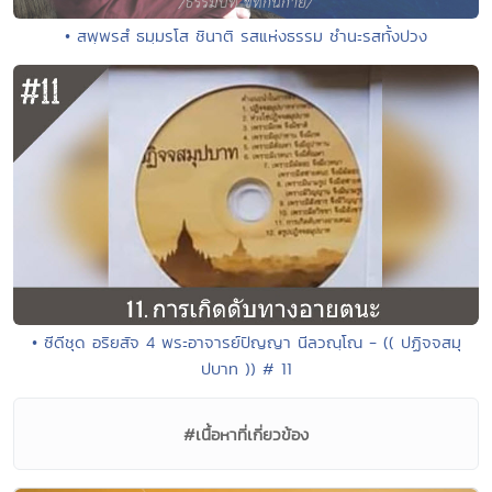
• สพฺพรสํ ธมฺมรโส ชินาติ รสแห่งธรรม ชำนะรสทั้งปวง
• ซีดีชุด อริยสัจ 4 พระอาจารย์ปัญญา นีลวณฺโณ - (( ปฏิจจสมุ
ปบาท )) # 11
#เนื้อหาที่เกี่ยวข้อง