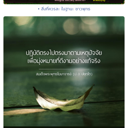
• สิ่งที่ควรละ ในฐานะ ชาวพุทธ