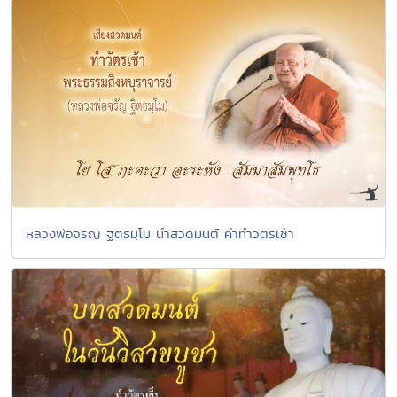
หลวงพ่อจรัญ ฐิตธมฺโม นำสวดมนต์ คำทำวัตรเช้า