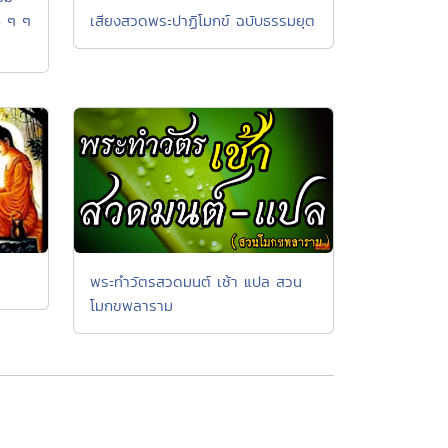
ุ ๆ ๆ
เสียงสวดพระปาฏิโมกข์ ฉบับธรรมยุต
พระทำวัตรสวดมนต์ เช้า แปล สวน
โมกขพลาราม