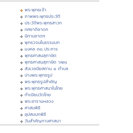
พระพุทธเจ้า
ภาพพระพุทธประวัติ
ประวัติพระพุทธสาวก
ทศชาติชาดก
นิทานชาดก
พุทธวจนในธรรมบท
มงคล ๓๘ ประการ
พุทธศาสนสุภาษิต
พุทธศาสนสุภาษิต ๖๒๑
สังเวชนียสถาน ๔ ตำบล
ปางพระพุทธรูป
พระพุทธรูปสำคัญ
พระพุทธศาสนาในไทย
ทำเนียบวัดไทย
พระอารามหลวง
ศาสนพิธี
อุปสมบทพิธี
วันสำคัญทางศาสนา