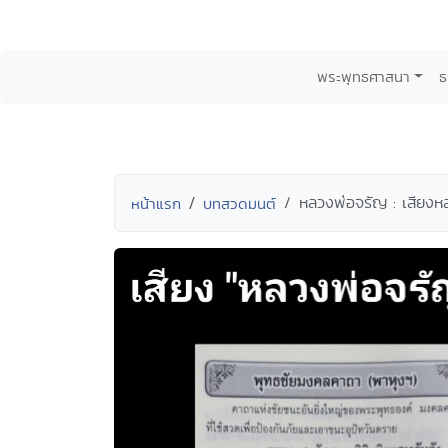
พระพุทธศาสนา
ธ
หลวงพ่อจรัญ : เสียงห
หน้าแรก
บทสวดมนต์