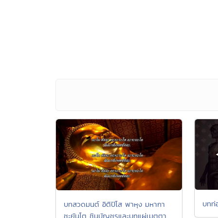
บทท่
บทสวดมนต์ อิติปิโส พาหุง มหากา
ชะยันโต ชินบัญชรและบทแผ่เมตตา