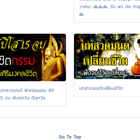
วาสนา 🙏🙏🙏, รับ พร ชัย สาธ
🙏
บทสวดมนต์เปลี่ยนชีวิต
บทสวดมนต์ ฟังก่อนนอน อิติ
15 จบ ฟังทุกวัน ดีทุกวัน
Go To Top