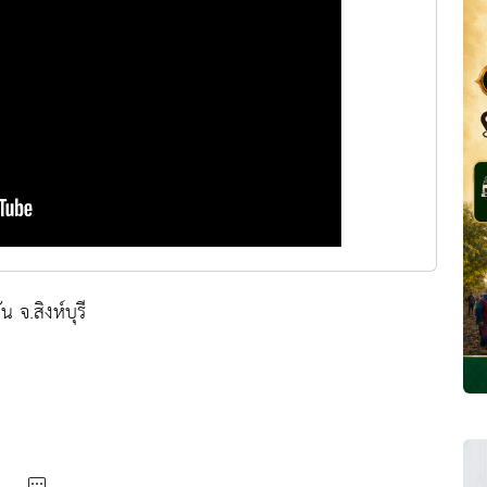
 จ.สิงห์บุรี