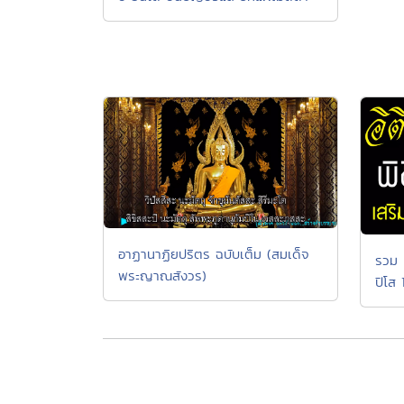
อาฏานาฏิยปริตร ฉบับเต็ม (สมเด็จ
รวม 
พระญาณสังวร)
ปิโส 