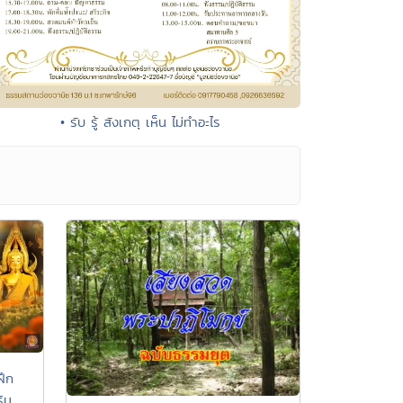
• รับ รู้ สังเกตุ เห็น ไม่ทำอะไร
ฝึก
ิม