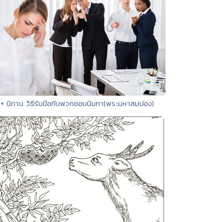
• นิทาน วิธีรับมือกับพวกชอบนินทา(พระมหาสมปอง)