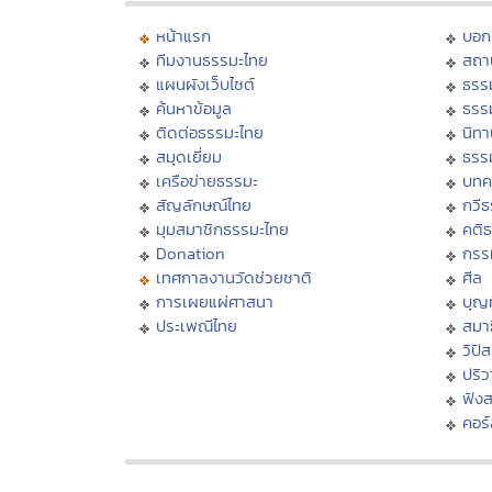
หน้าแรก
บอก
ทีมงานธรรมะไทย
สถา
แผนผังเว็บไซต์
ธรร
ค้นหาข้อมูล
ธรร
ติดต่อธรรมะไทย
นิทา
สมุดเยี่ยม
ธรร
เครือข่ายธรรมะ
บทค
สัญลักษณ์ไทย
กวี
มุมสมาชิกธรรมะไทย
คติ
Donation
กรร
เทศกาลงานวัดช่วยชาติ
ศีล
การเผยแผ่ศาสนา
บุญ
ประเพณีไทย
สมาธ
วิปั
ปริ
ฟัง
คอร์