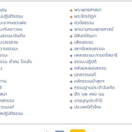
บุญ
พระพุทธศาสนา
นปฏิบัติธรรม
พระไตรปิฏก
มะจากหลวงพ่อ
หัวข้อธรรม
มะกับเยาวชน
พจนานุกรมพุทธศาสน์
นธรรมะบันเทิง
มิลินทปัญหา
มะบรรยาย
เสียงธรรม
วามธรรมะ
สถานีเพลงธรรมะ
ธรรมะ
เพลงธรรมะ/ดนตรีสมาธิ
ธรรม คำคม โดนใจ
ธรรมะปฏิบัติ
ม
คลังแสงแห่งธรรม
บทสวดมนต์
ทาน
หลักธรรมนำสุขฯ
ิ
กรรมฐานประจำวันเกิด
สสนา
ฮีต ๑๒ คอง ๑๔
วาสกรรม
งานบุญประจำปี
สวดมนต์
ประเพณีทั่วไทย
สปฏิบัติธรรม