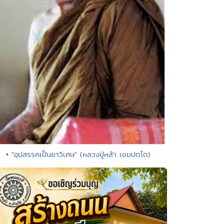
• "อุปสรรคเป็นยาวิเศษ" (หลวงปู่หล้า เขมปตฺโต)