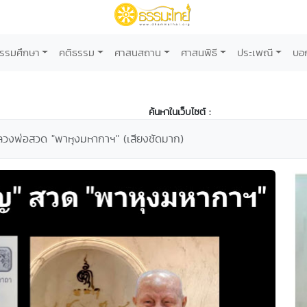
รรมศึกษา
คติธรรม
ศาสนสถาน
ศาสนพิธี
ประเพณี
บอ
ค้นหาในเว็บไซต์ :
ลวงพ่อสวด "พาหุงมหากาฯ" (เสียงชัดมาก)