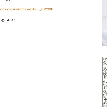
utube.com/watch?v=E8o--_6MYW8
14,642