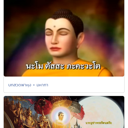
บทสวดพาหุง + มหากา