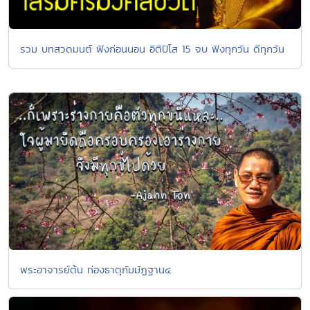
รวม บทสวดมนต์ ฟังก่อนนอน อิติปิโส 15 จบ ฟังทุกวัน ดีทุกวัน
พระอาจารย์ต้น ท่องธาตุกัมมัฏฐาน๔