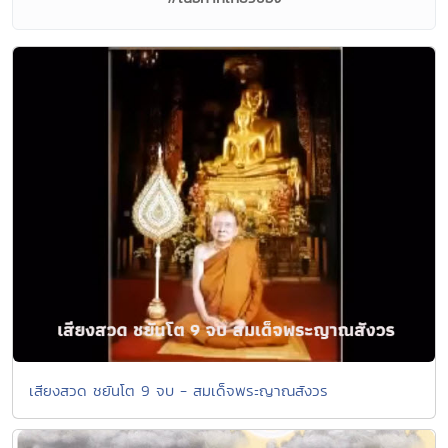
เสียงสวด ชยันโต 9 จบ - สมเด็จพระญาณสังวร