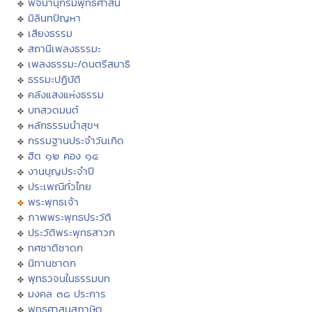
พจนานุกรมพุทธศาสน์
มิลินทปัญหา
เสียงธรรม
สถานีเพลงธรรมะ
เพลงธรรมะ/ดนตรีสมาธิ
ธรรมะปฏิบัติ
คลังแสงแห่งธรรม
บทสวดมนต์
หลักธรรมนำสุขฯ
กรรมฐานประจำวันเกิด
ฮีต ๑๒ คอง ๑๔
งานบุญประจำปี
ประเพณีทั่วไทย
พระพุทธเจ้า
ภาพพระพุทธประวัติ
ประวัติพระพุทธสาวก
ทศชาติชาดก
นิทานชาดก
พุทธวจนในธรรมบท
มงคล ๓๘ ประการ
พุทธศาสนสุภาษิต