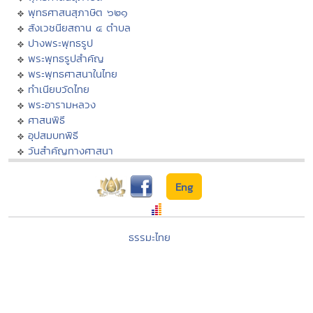
พุทธศาสนสุภาษิต ๖๒๑
สังเวชนียสถาน ๔ ตำบล
ปางพระพุทธรูป
พระพุทธรูปสำคัญ
พระพุทธศาสนาในไทย
ทำเนียบวัดไทย
พระอารามหลวง
ศาสนพิธี
อุปสมบทพิธี
วันสำคัญทางศาสนา
Eng
ธรรมะไทย