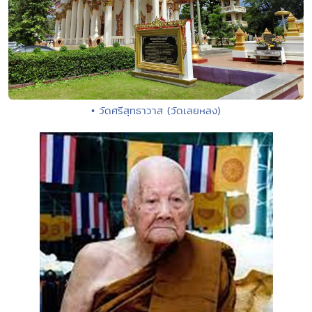
• วัดศรีสุทธาวาส (วัดเลยหลง)