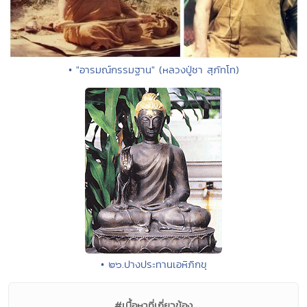
• "อารมณ์กรรมฐาน" (หลวงปู่ชา สุภัทโท)
• ๒๖.ปางประทานเอหิภิกขุ
#เนื้อหาที่เกี่ยวข้อง