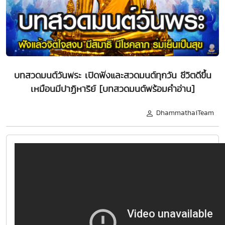
บทสวดมนต์วันพระ เปิดฟังและสวดมนต์ทุกวัน ชีวิตดีขึ้น
เหมือนมีปาฏิหาริย์ [บทสวดมนต์พร้อมคำอ่าน]
DhammathaiTeam