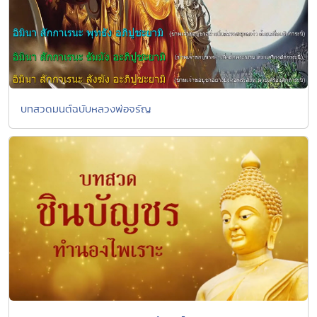
บทสวดมนต์ฉบับหลวงพ่อจรัญ