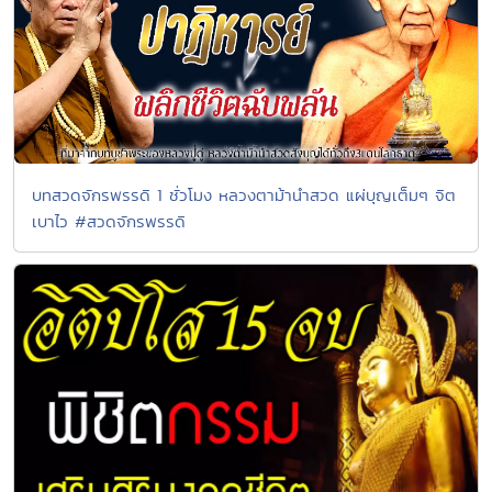
บทสวดจักรพรรดิ 1 ชั่วโมง หลวงตาม้านำสวด แผ่บุญเต็มๆ จิต
เบาไว #สวดจักรพรรดิ