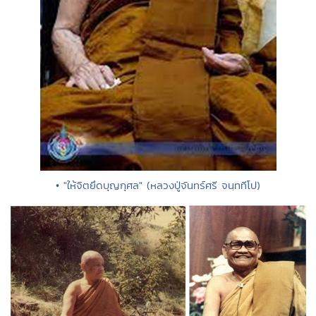
• "ให้จิตยึดบุญกุศล" (หลวงปู่จันทร์ศรี จนฺททีโป)