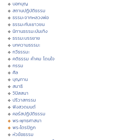
บอกบุญ
สถานปฏิบัติธรรม
ธรรมะจากหลวงพ่อ
ธรรมะกับเยาวชน
นิทานธรรมะบันเทิง
ธรรมะบรรยาย
บทความธรรมะ
กวีธรรมะ
คติธรรม คำคม โดนใจ
กรรม
ศีล
บุญทาน
สมาธิ
วิปัสสนา
ปริวาสกรรม
ฟังสวดมนต์
คอร์สปฏิบัติธรรม
พระพุทธศาสนา
พระไตรปิฏก
หัวข้อธรรม