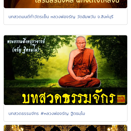
บทสวดมนต์ทำวัตรเย็น หลวงพ่อจรัญ วัดอัมพวัน จ.สิงห์บุรี
บทสวดธรรมจักร #หลวงพ่อจรัญ ฐิตธมฺโม