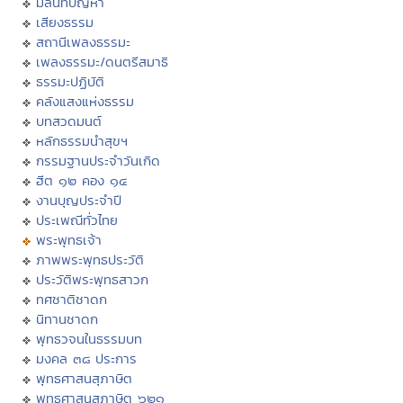
มิลินทปัญหา
เสียงธรรม
สถานีเพลงธรรมะ
เพลงธรรมะ/ดนตรีสมาธิ
ธรรมะปฏิบัติ
คลังแสงแห่งธรรม
บทสวดมนต์
หลักธรรมนำสุขฯ
กรรมฐานประจำวันเกิด
ฮีต ๑๒ คอง ๑๔
งานบุญประจำปี
ประเพณีทั่วไทย
พระพุทธเจ้า
ภาพพระพุทธประวัติ
ประวัติพระพุทธสาวก
ทศชาติชาดก
นิทานชาดก
พุทธวจนในธรรมบท
มงคล ๓๘ ประการ
พุทธศาสนสุภาษิต
พุทธศาสนสุภาษิต ๖๒๑