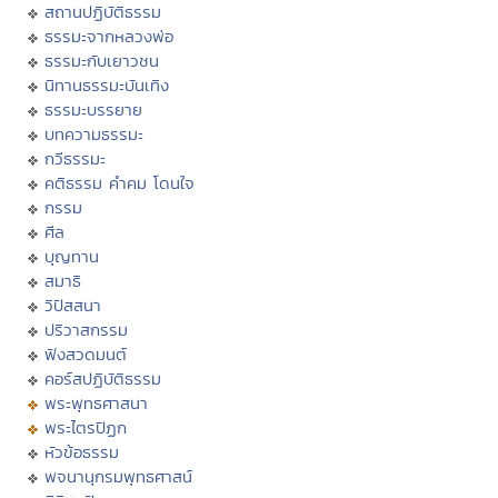
สถานปฏิบัติธรรม
ธรรมะจากหลวงพ่อ
ธรรมะกับเยาวชน
นิทานธรรมะบันเทิง
ธรรมะบรรยาย
บทความธรรมะ
กวีธรรมะ
คติธรรม คำคม โดนใจ
กรรม
ศีล
บุญทาน
สมาธิ
วิปัสสนา
ปริวาสกรรม
ฟังสวดมนต์
คอร์สปฏิบัติธรรม
พระพุทธศาสนา
พระไตรปิฏก
หัวข้อธรรม
พจนานุกรมพุทธศาสน์