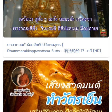
บทสวดมนต์ ธัมมจักกัปปวัตตนสูตร |
Dhammacakkappavattana Sutta - 转法轮经 17 นาที [HD]