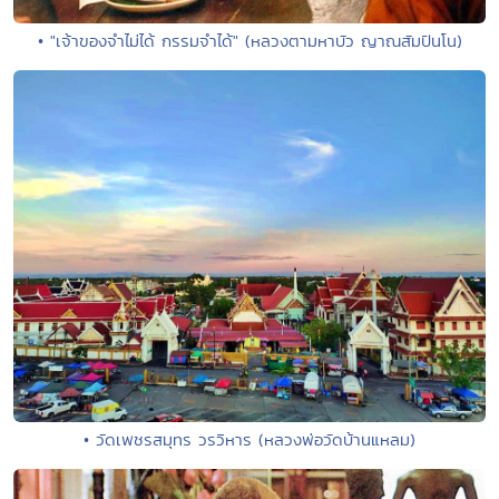
• "เจ้าของจำไม่ได้ กรรมจำได้" (หลวงตามหาบัว ญาณสัมปันโน)
• วัดเพชรสมุทร วรวิหาร (หลวงพ่อวัดบ้านแหลม)