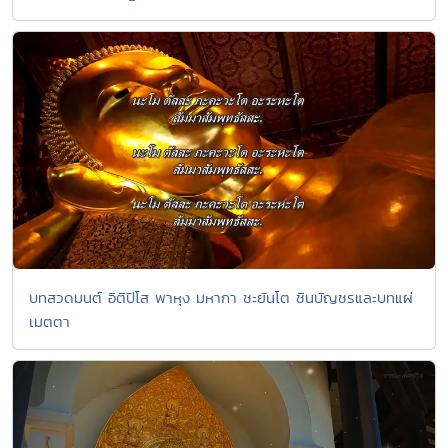
บทสวดมนต์ อิติปิโส พาหุง มหากา ชะยันโต ชินบัญชรและบทแผ่
เมตตา