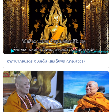
อาฏานาฏิยปริตร ฉบับเต็ม (สมเด็จพระญาณสังวร)