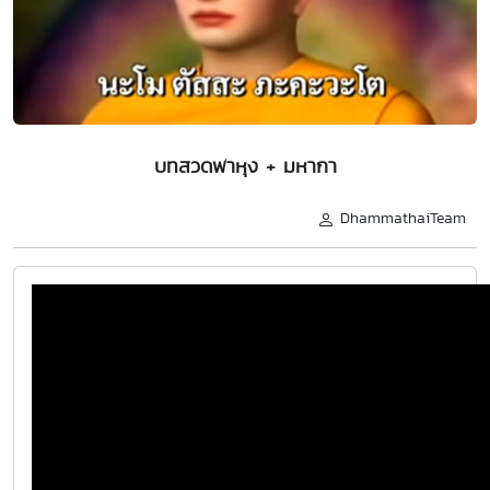
บทสวดพาหุง + มหากา
DhammathaiTeam