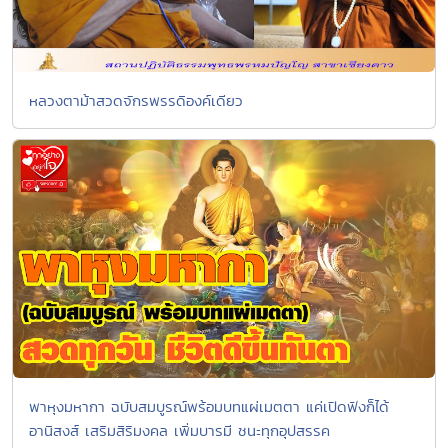
หลวงตาม้าสวดจักรพรรดิองค์เดียว
พาหุงมหากา ฉบับสมบูรณ์พร้อมบทแผ่เมตตา แค่เปิดฟังก็ได้
อานิสงส์ เสริมสิริมงคล เพิ่มบารมี ชนะทุกอุปสรรค