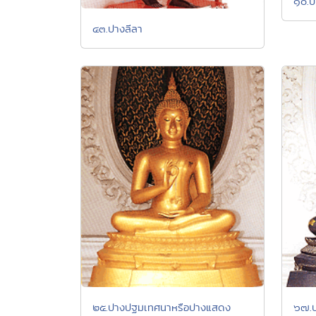
๑๐.ป
๔๓.ปางลีลา
๒๕.ปางปฐมเทศนาหรือปางแสดง
๖๗.