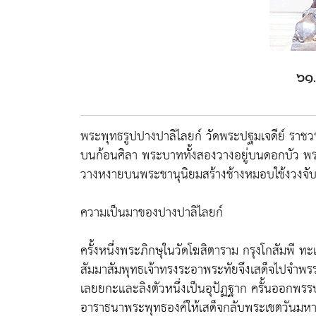
๖๑.
พระพุทธรูปปางปาลิไลยก์ วัดพระปฐมเจดีย์ ราชวร
บนก้อนศิลา พระบาททั้งสองวางอยู่บนดอกบัว พระ
วางหงายบนพระชานุนิยมสร้างช้างหมอบใช้งวงจับกร
ความเป็นมาของปางปาลิไลยก์
ครั้งหนึ่งพระภิกษุในวัดโฆสิตาราม กรุงโกสัมพี
สัมมาสัมพุทธเจ้าทรงระอาพระทัยจึงเสด็จไปจำพร
เลยยกะและลิงตัวหนึ่งเป็นอุปัฏฐาก ครั้นออกพ
อาราธนาพระพุทธองค์ให้เสด็จกลับพระเชตวันมหาว