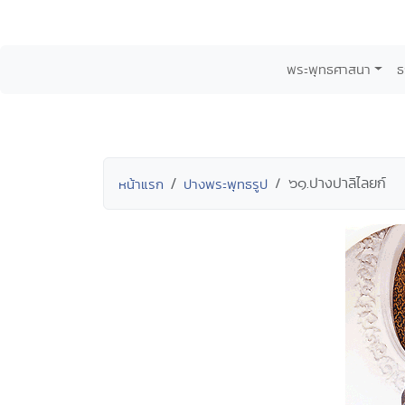
พระพุทธศาสนา
ธ
๖๑.ปางปาลิไลยก์
หน้าแรก
ปางพระพุทธรูป