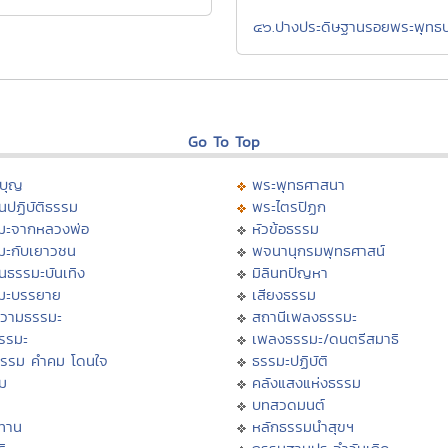
๔๖.ปางประดิษฐานรอยพระพุทธ
Go To Top
บุญ
พระพุทธศาสนา
นปฏิบัติธรรม
พระไตรปิฏก
มะจากหลวงพ่อ
หัวข้อธรรม
มะกับเยาวชน
พจนานุกรมพุทธศาสน์
นธรรมะบันเทิง
มิลินทปัญหา
มะบรรยาย
เสียงธรรม
วามธรรมะ
สถานีเพลงธรรมะ
ธรรมะ
เพลงธรรมะ/ดนตรีสมาธิ
ธรรม คำคม โดนใจ
ธรรมะปฏิบัติ
ม
คลังแสงแห่งธรรม
บทสวดมนต์
ทาน
หลักธรรมนำสุขฯ