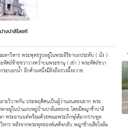
ปางปาลิไลยก์
มหาวิหาร พระพุทธรูปอยู่ในพระอิริยาบถประทับ ( นั่ง )
หัตถ์ซ้ายขวาวางคว่ำบนพระชานุ ( เข่า ) พระหัตถ์ขวา
ะบอกน้ำ อีกด้านหนึ่งมีลิงถือรวงผึ้งถวาย
 ทะเลาะวิวาทกัน ประพฤติตนเป็นผู้ว่านอนสอนยาก พระ
รษาอยู่ในป่าแถบหมู่บ้านปาลิเลยยกะ โดยมีพญาช้าปาลิ
รรษา พระอานนท์พร้อมด้วยคณะพระภิกษุได้มากราบทูล
ิหาร หลังจากพระพุทธองค์เสด็จกลับ พญาช้างเสียใจล้ม