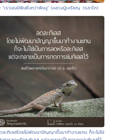
• "เราเองมีพิษยิ่งกว่าพิษงู" (หลวงปู่เหรียญ วรลาโภ)
ดละกิเลสโดยไม่พัฒนาปัญญาขึ้นมาทำงานแทน ก็จะไม่ใช่
ป็นการลดหรือละกิเลส แต่จะกลายเป็นการกดข่มกิเลสไว้