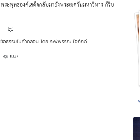
าพระพุทธองค์เสด็จกลับมายังพระเชตวันมหาวิหาร ก็รีบ
หัวข้อธรรมในคำกลอน โดย ระพีพรรณ ใจภักดี
11,137