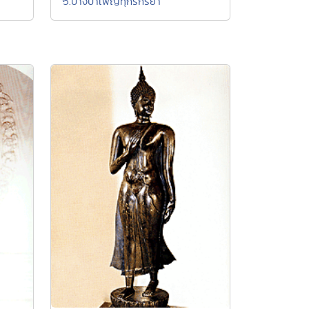
๖.ปางบำเพ็ญทุกรกิริยา