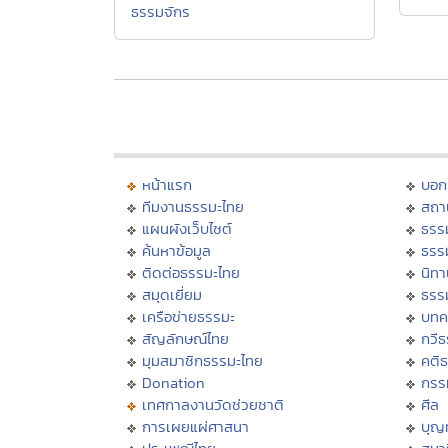
ธรรมจักร
หน้าแรก
บอก
ทีมงานธรรมะไทย
สถา
แผนผังเว็บไซต์
ธรร
ค้นหาข้อมูล
ธรร
ติดต่อธรรมะไทย
นิทา
สมุดเยี่ยม
ธรร
เครือข่ายธรรมะ
บทค
สัญลักษณ์ไทย
กวี
มุมสมาชิกธรรมะไทย
คติ
Donation
กรร
เทศกาลงานวัดช่วยชาติ
ศีล
การเผยแผ่ศาสนา
บุญ