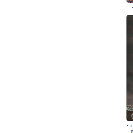
• ล
เ