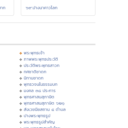
บาท
๖๙.ปางนาคาวโลก
พระพุทธเจ้า
ภาพพระพุทธประวัติ
ประวัติพระพุทธสาวก
ทศชาติชาดก
นิทานชาดก
พุทธวจนในธรรมบท
มงคล ๓๘ ประการ
พุทธศาสนสุภาษิต
พุทธศาสนสุภาษิต ๖๒๑
สังเวชนียสถาน ๔ ตำบล
ปางพระพุทธรูป
พระพุทธรูปสำคัญ