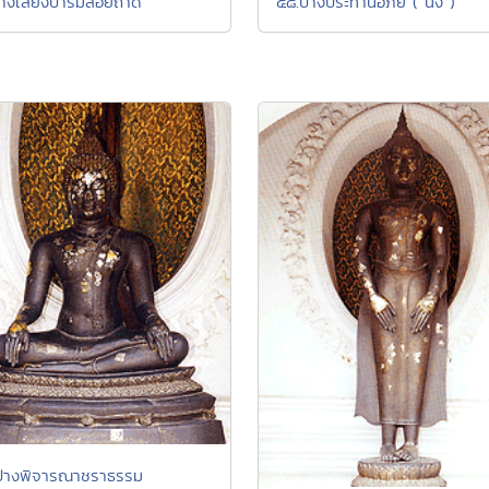
างเสี่ยงบารมีลอยถาด
๕๘.ปางประทานอภัย ( นั่ง )
ปางพิจารณาชราธรรม