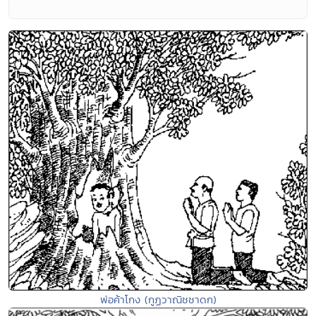
พ่อค้าโกง (กูฏวาณิชชาดก)