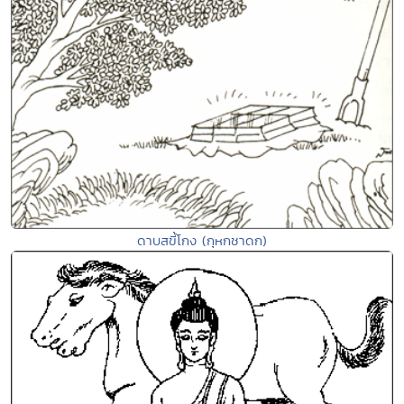
ดาบสขี้โกง (กุหกชาดก)