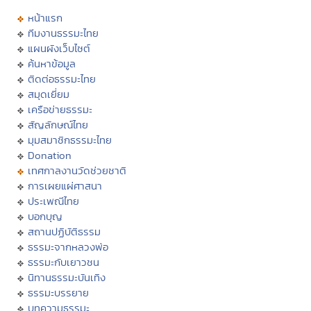
หน้าแรก
ทีมงานธรรมะไทย
แผนผังเว็บไซต์
ค้นหาข้อมูล
ติดต่อธรรมะไทย
สมุดเยี่ยม
เครือข่ายธรรมะ
สัญลักษณ์ไทย
มุมสมาชิกธรรมะไทย
Donation
เทศกาลงานวัดช่วยชาติ
การเผยแผ่ศาสนา
ประเพณีไทย
บอกบุญ
สถานปฏิบัติธรรม
ธรรมะจากหลวงพ่อ
ธรรมะกับเยาวชน
นิทานธรรมะบันเทิง
ธรรมะบรรยาย
บทความธรรมะ