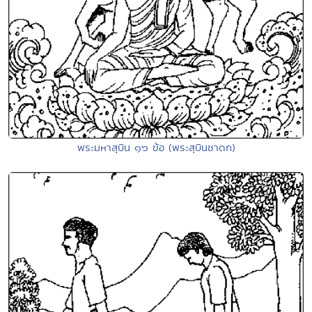
พระมหาสุบิน ๑๖ ข้อ (พระสุบินชาดก)