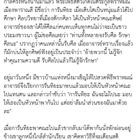
กาลครั้งหนึ่งนานมาแล้ว พระโพธิสัตว์เกิดในตระกูลพราหมณ์
เมืองพาราณสี มีชื่อว่า การันทิยะ เมื่อเติบโตเป็นหนุ่มแล้วได้ไป
ศึกษา ศิลปวิทยาที่เมืองตักกศิลา ได้เป็นหัวหน้าคณะศิษย์
อาจารย์ของเขาได้ให้ศีลแก่คนพบเห็นทุกคนไม่ว่าจะเป็นชาว
ประมงชาวนา ผู้ไม่ขอศีลเลยว่า "ท่านทั้งหลายจงรับศีล รักษา
ศีลนะ" ปรากฏว่าคนเหล่านั้นรับศีล เมื่ออาจารย์ทราบเรื่องแล้ว
ก็มักบ่นให้ลูกศิษย์ฟังอยู่เป็นประจำว่า "อ้ายพวกนี้ ไม่รู้จัก
ทำคุณงามความดี รับศีลไปแล้วก็ไม่รู้จักรักษา"
อยู่มาวันหนึ่ง มีชาวบ้านแห่งหนึ่งมาเชิญให้ไปสวดพิธีพราหมณ์
อาจารย์จึงเรียกการรันทิยะมาพบแล้วมอบให้เป็นหัวหน้าคณะ
ไปแทนตน และกล่าวกำชับว่า "การันทิยะ ฉันจะไม่ไปนะ มอบ
ให้เธอเป็นหัวหน้าพากันไป แต่อย่าลืมนำส่วนของฉันมาด้วย
ละ"
เมื่อการันทิยะพาคณะไปแล้วขากลับมาได้พากันนั่งพักผ่อนอยู่
ข้างเขาลูกหนึ่งใกล้สำนักเรียน เขาคิดหาวิธีที่จะเตือนสติ