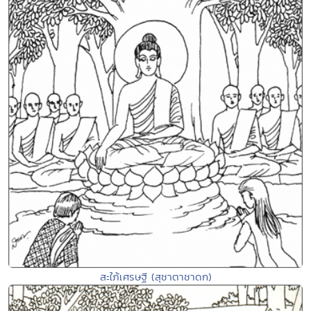
สะใภ้เศรษฐี (สุชาตาชาดก)