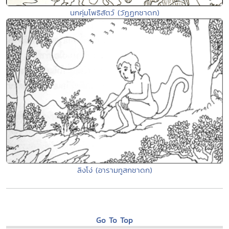
นกคุ่มโพธิสัตว์ (วัฏฏกชาดก)
ลิงโง่ (อารามทูสกชาดก)
Go To Top