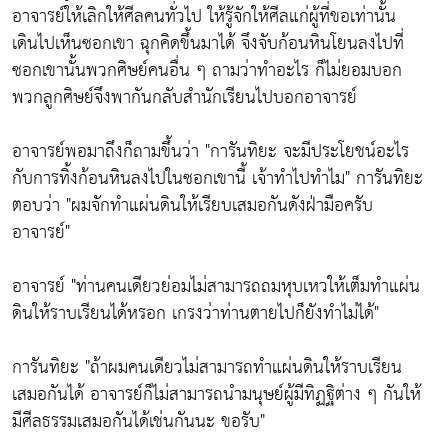
อาจารย์ให้เลิกให้ศีลคนทั่วไป ให้รู้จักให้ศีลแก่ผู้ที่ขอเท่านั้น
เดินไปเห็นซอกเขา ฉุกคิดขึ้นมาได้ จึงจับก้อนหินโยนลงไปที่
ซอกเขานั้นพวกศิษย์คนอื่น ๆ ถามว่าทำอะไร ก็ไม่ยอมบอก
พวกลูกศิษย์จึงพากันกลับสำนักเรียนไปบอกอาจารย์
อาจารย์พอมาถึงก็ถามขึ้นว่า "การันทิยะ จะมีประโยชน์อะไร
กับการทิ้งก้อนหินลงไปในซอกเขานี้ เจ้าทำไปทำไม" การันทิยะ
ตอบว่า "ผมจักทำแผ่นดินให้เรียบเสมอกันดังฝ่ามือครับ
อาจารย์"
อาจารย์ "ท่านคนเดียวย่อมไม่สามารถถมหุบเหวให้เต็มทำแผ่น
ดินให้ราบเรียนได้หรอก เกรงว่าท่านตายไปก็ยังทำไม่ได้"
การันทิยะ "ถ้าผมคนเดียวไม่สามารถทำแผ่นดินให้ราบเรียน
เสมอกันได้ อาจารย์ก็ไม่สามารถนำมนุษย์ผู้มีทิฏฐิต่าง ๆ กันให้
มีศีลธรรมเสมอกันได้เช่นกันนะ ขอรับ"