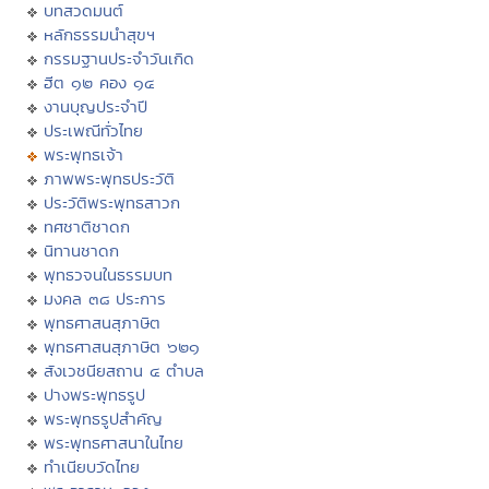
บทสวดมนต์
หลักธรรมนำสุขฯ
กรรมฐานประจำวันเกิด
ฮีต ๑๒ คอง ๑๔
งานบุญประจำปี
ประเพณีทั่วไทย
พระพุทธเจ้า
ภาพพระพุทธประวัติ
ประวัติพระพุทธสาวก
ทศชาติชาดก
นิทานชาดก
พุทธวจนในธรรมบท
มงคล ๓๘ ประการ
พุทธศาสนสุภาษิต
พุทธศาสนสุภาษิต ๖๒๑
สังเวชนียสถาน ๔ ตำบล
ปางพระพุทธรูป
พระพุทธรูปสำคัญ
พระพุทธศาสนาในไทย
ทำเนียบวัดไทย