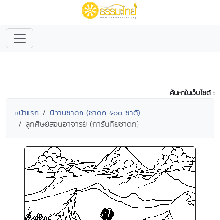
ค้นหาในเว็บไซต์ :
หน้าแรก
นิทานชาดก (ชาดก ๕๐๐ ชาติ)
ลูกศิษย์สอนอาจารย์ (การันทิยชาดก)