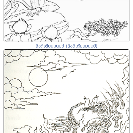
ลิงติเตียนมนุษย์ (ลิงติเตียนมนุษย์)