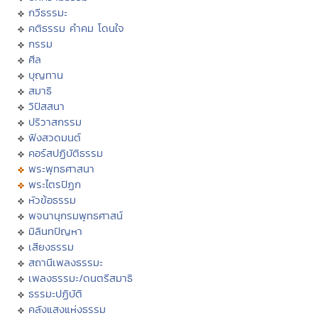
กวีธรรมะ
คติธรรม คำคม โดนใจ
กรรม
ศีล
บุญทาน
สมาธิ
วิปัสสนา
ปริวาสกรรม
ฟังสวดมนต์
คอร์สปฏิบัติธรรม
พระพุทธศาสนา
พระไตรปิฏก
หัวข้อธรรม
พจนานุกรมพุทธศาสน์
มิลินทปัญหา
เสียงธรรม
สถานีเพลงธรรมะ
เพลงธรรมะ/ดนตรีสมาธิ
ธรรมะปฏิบัติ
คลังแสงแห่งธรรม