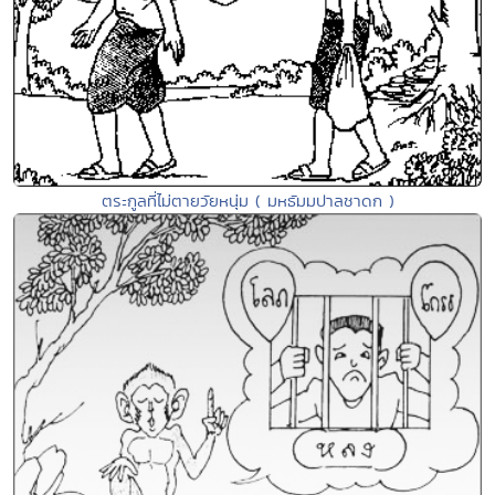
ตระกูลที่ไม่ตายวัยหนุ่ม ( มหธัมมปาลชาดก )