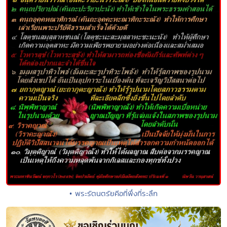
• พระรัตนตรัยคีอที่พึ่งที่ระลึก