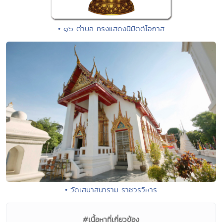
• ๑๖ ตำบล ทรงแสดงนิมิตต์โอภาส
• วัดเสนาสนาราม ราชวรวิหาร
#เนื้อหาที่เกี่ยวข้อง