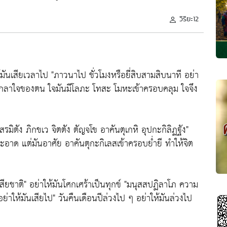
วิริยะ12
้มันเสียเวลาไป
"ภาวนาไป ชั่วโมงหรือยี่สิบสามสิบนาที อย่า
กลาใจของตน ใจมันมีโลภะ โทสะ โมหะเข้าครอบคลุม ใจจึง
รมิตัง ภิกขเว จิตตัง ตัญจโข อาคันตุเกหิ อุปกะกิลิฏฐัง"
ะอาด แต่มันอาศัย อาคันตุกะกิเลสเข้าครอบย่ำยี ทำให้จิต
สียชาติ"
อย่าให้มันโศกเศร้าเป็นทุกข์
"มนุสสปฏิลาโภ ความ
ย่าให้มันเสียไป"
วันคืนเดือนปีล่วงไป ๆ อย่าให้มันล่วงไป