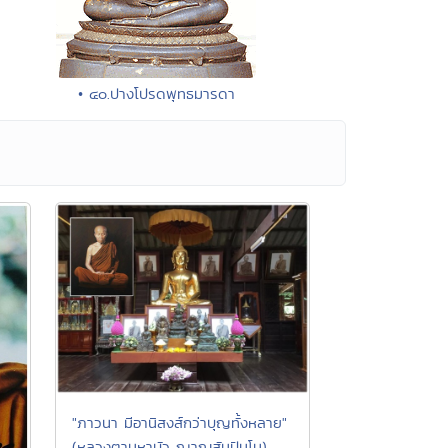
• ๔๐.ปางโปรดพุทธมารดา
"ภาวนา มีอานิสงส์กว่าบุญทั้งหลาย"
(หลวงตามหาบัว ญาณสัมปันโน)