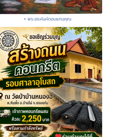
• พระอรหันห์ตอบแทนคุณ