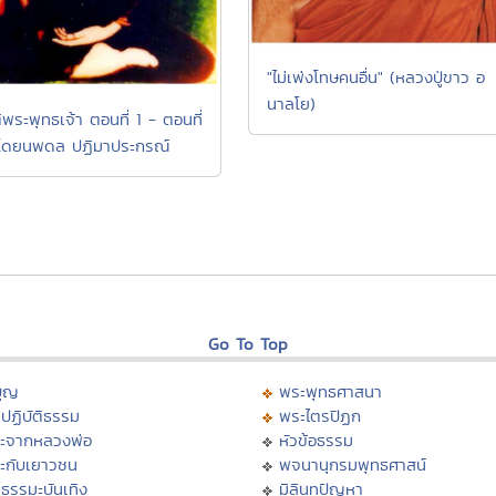
"ไม่เพ่งโทษคนอื่น" (หลวงปู่ขาว อ
นาลโย)
ิพระพุทธเจ้า ตอนที่ 1 - ตอนที่
 โดยนพดล ปฏิมาประกรณ์
Go To Top
บุญ
พระพุทธศาสนา
ปฏิบัติธรรม
พระไตรปิฏก
ะจากหลวงพ่อ
หัวข้อธรรม
ะกับเยาวชน
พจนานุกรมพุทธศาสน์
ธรรมะบันเทิง
มิลินทปัญหา