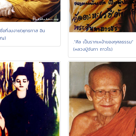
ชื่อที่งมงาย(พุทธทาส อิน
โญ)
."ศีล เป็นรากเหง้าของกุศลธรรม"
(หลวงปู่จันทา ถาวโร)