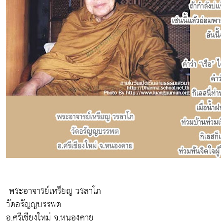
พระอาจารย์เหรียญ วรลาโภ
วัดอรัญญบรรพต
อ.ศรีเชียงใหม่ จ.หนองคาย