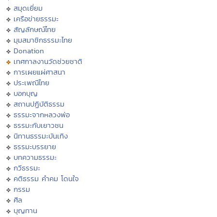
สมุดเยี่ยม
เครือข่ายธรรมะ
สัญลักษณ์ไทย
มุมสมาชิกธรรมะไทย
Donation
เทศกาลงานวัดช่วยชาติ
การเผยแผ่ศาสนา
ประเพณีไทย
บอกบุญ
สถานปฏิบัติธรรม
ธรรมะจากหลวงพ่อ
ธรรมะกับเยาวชน
นิทานธรรมะบันเทิง
ธรรมะบรรยาย
บทความธรรมะ
กวีธรรมะ
คติธรรม คำคม โดนใจ
กรรม
ศีล
บุญทาน