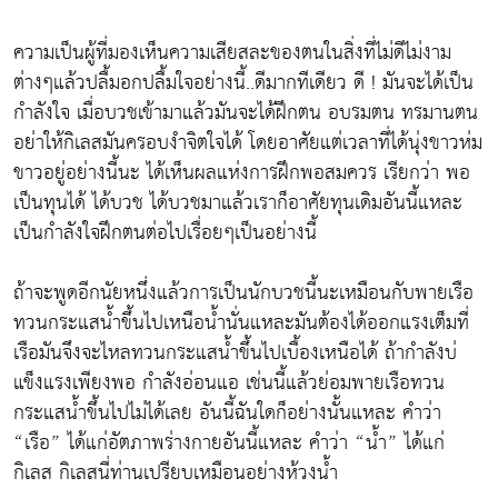
ความเป็นผู้ที่มองเห็นความเสียสละของตนในสิ่งที่ไม่ดีไม่งาม
ต่างๆแล้วปลื้มอกปลื้มใจอย่างนี้..ดีมากทีเดียว ดี ! มันจะได้เป็น
กำลังใจ เมื่อบวชเข้ามาแล้วมันจะได้ฝึกตน อบรมตน ทรมานตน
อย่าให้กิเลสมันครอบงำจิตใจได้ โดยอาศัยแต่เวลาที่ได้นุ่งขาวห่ม
ขาวอยู่อย่างนี้นะ ได้เห็นผลแห่งการฝึกพอสมควร เรียกว่า พอ
เป็นทุนได้ ได้บวช ได้บวชมาแล้วเราก็อาศัยทุนเดิมอันนี้แหละ
เป็นกำลังใจฝึกตนต่อไปเรื่อยๆเป็นอย่างนี้
ถ้าจะพูดอีกนัยหนึ่งแล้วการเป็นนักบวชนี้นะเหมือนกับพายเรือ
ทวนกระแสน้ำขึ้นไปเหนือน้ำนั่นแหละมันต้องได้ออกแรงเต็มที่
เรือมันจึงจะไหลทวนกระแสน้ำขึ้นไปเบื้องเหนือได้ ถ้ากำลังบ่
แข็งแรงเพียงพอ กำลังอ่อนแอ เช่นนี้แล้วย่อมพายเรือทวน
กระแสน้ำขึ้นไปไม่ได้เลย อันนี้ฉันใดก็อย่างนั้นแหละ คำว่า
“เรือ” ได้แก่อัตภาพร่างกายอันนี้แหละ คำว่า “น้ำ” ได้แก่
กิเลส กิเลสนี่ท่านเปรียบเหมือนอย่างห้วงน้ำ