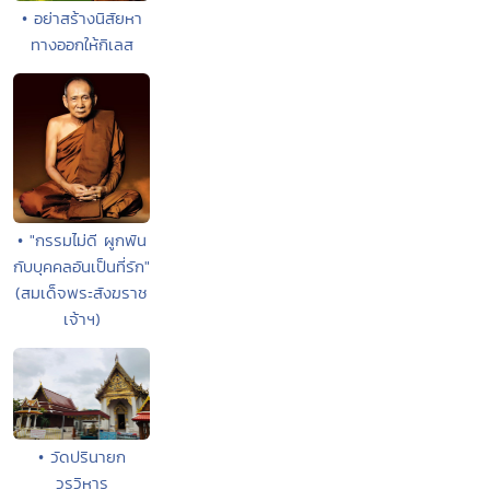
• อย่าสร้างนิสัยหา
ทางออกให้กิเลส
• "กรรมไม่ดี ผูกพัน
กับบุคคลอันเป็นที่รัก"
(สมเด็จพระสังฆราช
เจ้าฯ)
• วัดปรินายก
วรวิหาร