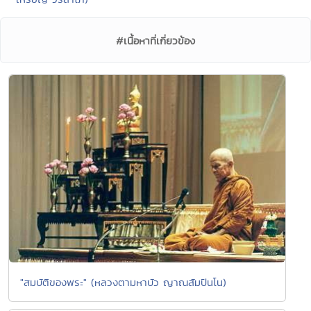
#เนื้อหาที่เกี่ยวข้อง
"สมบัติของพระ" (หลวงตามหาบัว ญาณสัมปันโน)