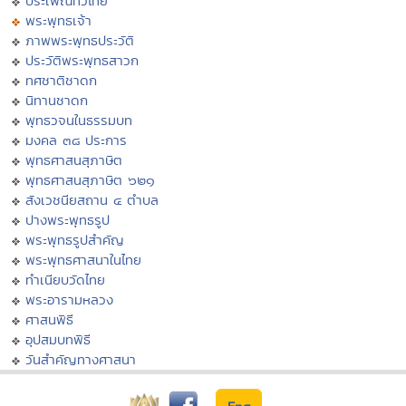
ประเพณีทั่วไทย
พระพุทธเจ้า
ภาพพระพุทธประวัติ
ประวัติพระพุทธสาวก
ทศชาติชาดก
นิทานชาดก
พุทธวจนในธรรมบท
มงคล ๓๘ ประการ
พุทธศาสนสุภาษิต
พุทธศาสนสุภาษิต ๖๒๑
สังเวชนียสถาน ๔ ตำบล
ปางพระพุทธรูป
พระพุทธรูปสำคัญ
พระพุทธศาสนาในไทย
ทำเนียบวัดไทย
พระอารามหลวง
ศาสนพิธี
อุปสมบทพิธี
วันสำคัญทางศาสนา