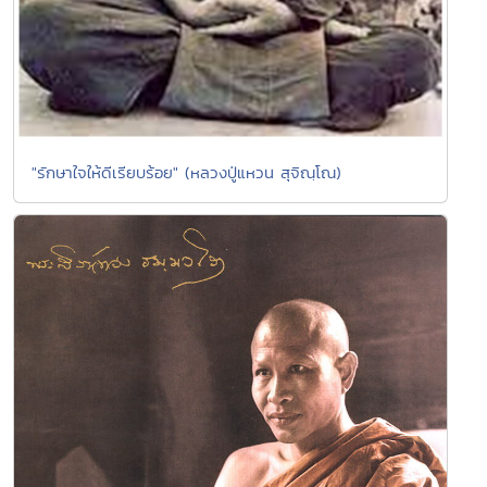
"รักษาใจให้ดีเรียบร้อย" (หลวงปู่แหวน สุจิณฺโณ)