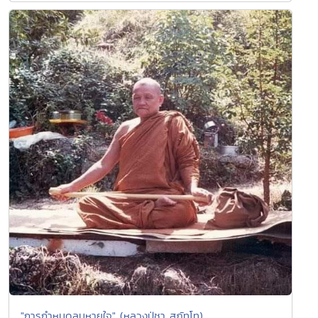
"การกำหนดลมหายใจ" (หลวงปู่ชา สุภัทโท)