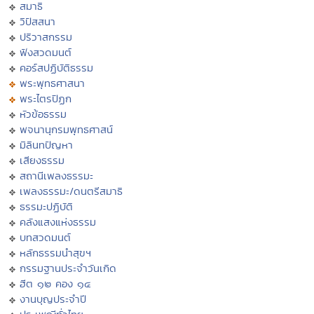
สมาธิ
วิปัสสนา
ปริวาสกรรม
ฟังสวดมนต์
คอร์สปฏิบัติธรรม
พระพุทธศาสนา
พระไตรปิฏก
หัวข้อธรรม
พจนานุกรมพุทธศาสน์
มิลินทปัญหา
เสียงธรรม
สถานีเพลงธรรมะ
เพลงธรรมะ/ดนตรีสมาธิ
ธรรมะปฏิบัติ
คลังแสงแห่งธรรม
บทสวดมนต์
หลักธรรมนำสุขฯ
กรรมฐานประจำวันเกิด
ฮีต ๑๒ คอง ๑๔
งานบุญประจำปี