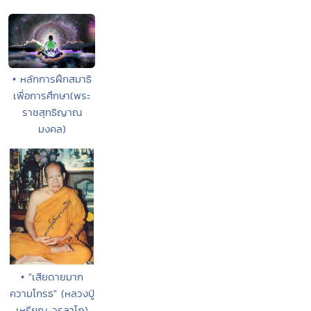
• หลักการฝึกสมาธิ
เพื่อการศึกษา(พระ
ราชสุทธิญาณ
มงคล)
• "เสียดายมาก
ความโกรธ" (หลวงปู่
เหรียญ วรลาโภ)