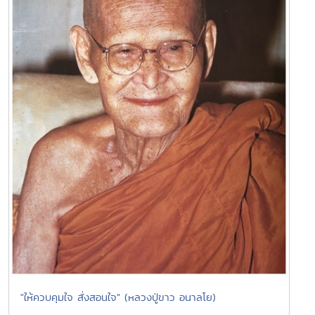
"ให้ควบคุมใจ สั่งสอนใจ" (หลวงปู่ขาว อนาลโย)