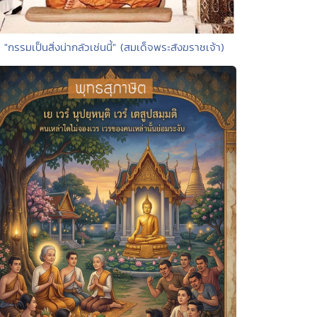
• "กรรมเป็นสิ่งน่ากลัวเช่นนี้" (สมเด็จพระสังฆราชเจ้า)