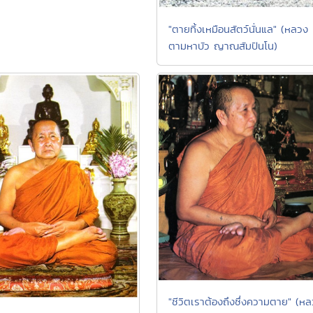
"ตายทิ้งเหมือนสัตว์นั่นแล" (หลวง
ตามหาบัว ญาณสัมปันโน)
"ชีวิตเราต้องถึงซึ่งความตาย" (ห