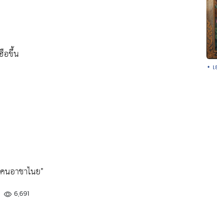
ือขึ้น
• เ
ย-คนอาชาไนย"
6,691