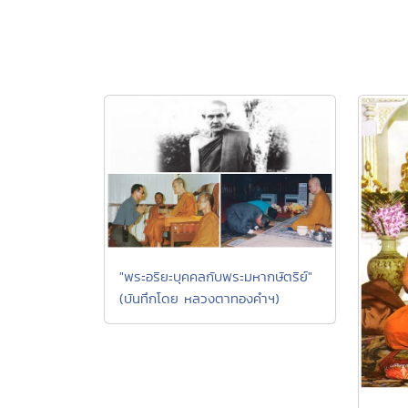
"พระอริยะบุคคลกับพระมหากษัตริย์"
(บันทึกโดย หลวงตาทองคำฯ)