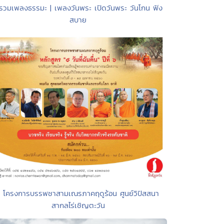
 รวมเพลงธรรมะ | เพลงวันพระ เปิดวันพระ วันโกน ฟัง
สบาย
• โครงการบรรพชาสามเณรภาคฤดูร้อน ศูนย์วิปัสสนา
สากลไร่เชิญตะวัน