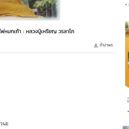
•
บไฟหมกเถ้า : หลวงปู่เหรียญ วรลาโภ
จำปาพร
้วนะ