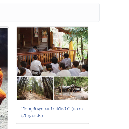
"จิตอยู่กับพุทโธแล้วไม่มีกลัว" (หลวง
ปู่ลี กุสลธโร)