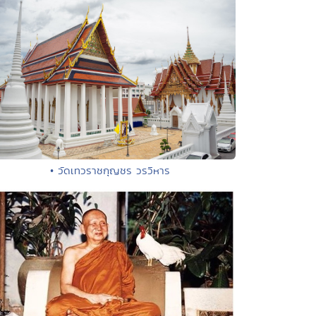
• วัดเทวราชกุญชร วรวิหาร