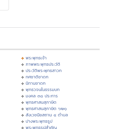
พระพุทธเจ้า
ภาพพระพุทธประวัติ
ประวัติพระพุทธสาวก
ทศชาติชาดก
นิทานชาดก
พุทธวจนในธรรมบท
มงคล ๓๘ ประการ
พุทธศาสนสุภาษิต
พุทธศาสนสุภาษิต ๖๒๑
สังเวชนียสถาน ๔ ตำบล
ปางพระพุทธรูป
พระพุทธรูปสำคัญ