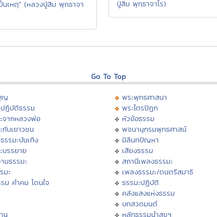
ปู่สิม พุทฺธาจาโร)
ป็นเหตุ" (หลวงปู่สิม พุทธาจา
Go To Top
บุญ
พระพุทธศาสนา
ปฏิบัติธรรม
พระไตรปิฏก
ะจากหลวงพ่อ
หัวข้อธรรม
ะกับเยาวชน
พจนานุกรมพุทธศาสน์
ธรรมะบันเทิง
มิลินทปัญหา
ะบรรยาย
เสียงธรรม
ามธรรมะ
สถานีเพลงธรรมะ
รรมะ
เพลงธรรมะ/ดนตรีสมาธิ
รรม คำคม โดนใจ
ธรรมะปฏิบัติ
ม
คลังแสงแห่งธรรม
บทสวดมนต์
าน
หลักธรรมนำสุขฯ