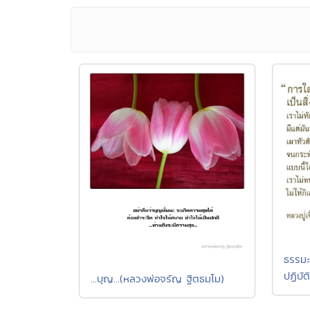
ธรรมะห
ปฏิบัต
...บุญ...(หลวงพ่อจรัญ ฐิตธมฺโม)