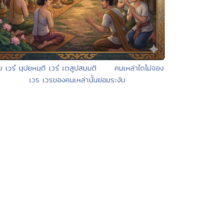
ย เวรํ นุปยฺหนฺติ เวรํ เตสูปสมฺมติ คนเหล่าใดไม่จอง
เวร เวรของคนเหล่านั้นย่อมระงับ