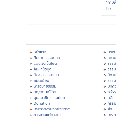
"กามเ
โร)
หน้าแรก
บอก
ทีมงานธรรมะไทย
สถาน
แผนผังเว็บไซต์
ธรรม
ค้นหาข้อมูล
ธรรม
ติดต่อธรรมะไทย
นิทาน
สมุดเยี่ยม
ธรรม
เครือข่ายธรรมะ
บทคว
สัญลักษณ์ไทย
กวีธ
มุมสมาชิกธรรมะไทย
คติธ
Donation
กรร
เทศกาลงานวัดช่วยชาติ
ศีล
การเผยแผ่ศาสนา
บุญท