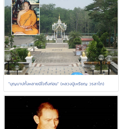
"บุญบาปทั้งหลายมีใจถึงก่อน" (หลวงปู่เหรียญ วรลาโภ)