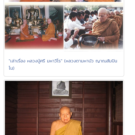
"เล่าเรื่อง หลวงปู่ศรี มหาวีโร" (หลวงตามหาบัว ญาณสัมปัน
โน)