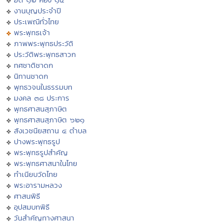
งานบุญประจำปี
ประเพณีทั่วไทย
พระพุทธเจ้า
ภาพพระพุทธประวัติ
ประวัติพระพุทธสาวก
ทศชาติชาดก
นิทานชาดก
พุทธวจนในธรรมบท
มงคล ๓๘ ประการ
พุทธศาสนสุภาษิต
พุทธศาสนสุภาษิต ๖๒๑
สังเวชนียสถาน ๔ ตำบล
ปางพระพุทธรูป
พระพุทธรูปสำคัญ
พระพุทธศาสนาในไทย
ทำเนียบวัดไทย
พระอารามหลวง
ศาสนพิธี
อุปสมบทพิธี
วันสำคัญทางศาสนา