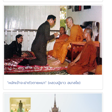
"หนักเข้าจะฆ่าตัวตายหนา" (หลวงปู่ขาว อนาลโย)