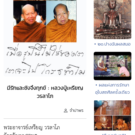
• ๒๐.ปางฉันผลสมอ
• ผลแห่งการรักษา
มีรักและชังจึงทุกข์ : หลวงปู่เหรียญ
อุโบสถศีลครั้งเดียว
วรลาโภ
จำปาพร
พระอาจารย์เหรียญ วรลาโภ