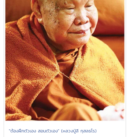
"ต้องฝึกตัวเอง สอนตัวเอง" (หลวงปู่ลี กุสลธโร)