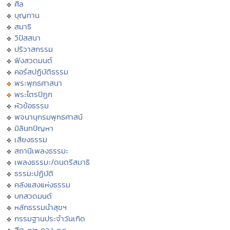
ศีล
บุญทาน
สมาธิ
วิปัสสนา
ปริวาสกรรม
ฟังสวดมนต์
คอร์สปฏิบัติธรรม
พระพุทธศาสนา
พระไตรปิฏก
หัวข้อธรรม
พจนานุกรมพุทธศาสน์
มิลินทปัญหา
เสียงธรรม
สถานีเพลงธรรมะ
เพลงธรรมะ/ดนตรีสมาธิ
ธรรมะปฏิบัติ
คลังแสงแห่งธรรม
บทสวดมนต์
หลักธรรมนำสุขฯ
กรรมฐานประจำวันเกิด
ฮีต ๑๒ คอง ๑๔