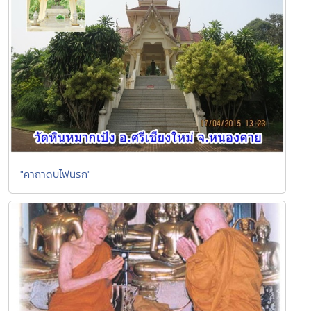
"คาถาดับไฟนรก"