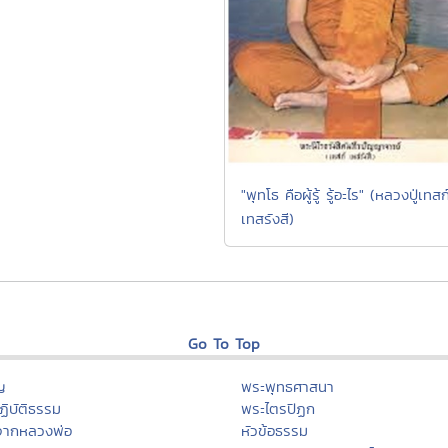
นาแล้วที่เลื่อมใสพระพุทธศาสนา
ู่หล้า)
าเลือกอารมณ์ของจิต" (หลวง
รียญ วรลาโภ)