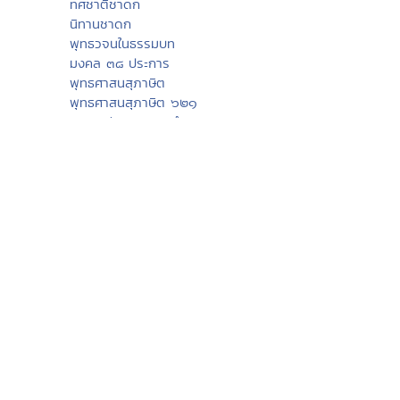
์
พระพุทธเจ้า
ภาพพระพุทธประวัติ
ประวัติพระพุทธสาวก
ทศชาติชาดก
นิทานชาดก
พุทธวจนในธรรมบท
มงคล ๓๘ ประการ
พุทธศาสนสุภาษิต
พุทธศาสนสุภาษิต ๖๒๑