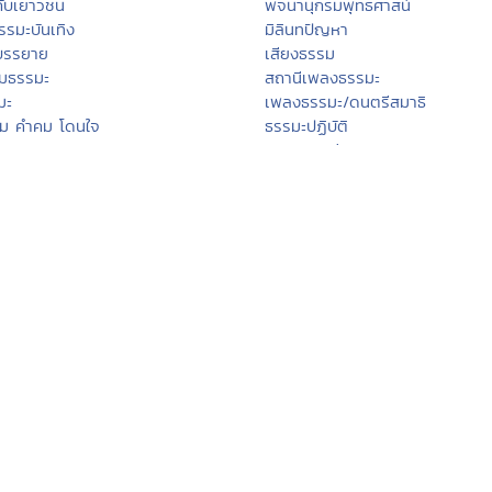
"พุทโธ คือผู้รู้ รู้อะไร" (หลวงปู่เทสก
เทสรังสี)
Go To Top
ญ
พระพุทธศาสนา
ิบัติธรรม
พระไตรปิฏก
จากหลวงพ่อ
หัวข้อธรรม
กับเยาวชน
พจนานุกรมพุทธศาสน์
รรมะบันเทิง
มิลินทปัญหา
บรรยาย
เสียงธรรม
มธรรมะ
สถานีเพลงธรรมะ
มะ
เพลงธรรมะ/ดนตรีสมาธิ
รม คำคม โดนใจ
ธรรมะปฏิบัติ