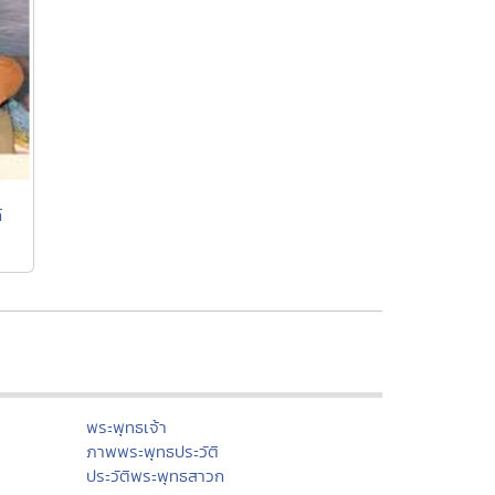
"สุขทุกข์อยู่ที่ใจ" (หลวงปู่จันทร์ศรี
จันททีโป)