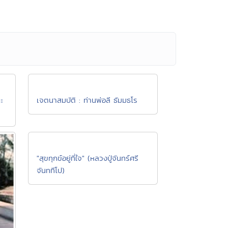
ระ
เจตนาสมบัติ : ท่านพ่อลี ธัมมธโร