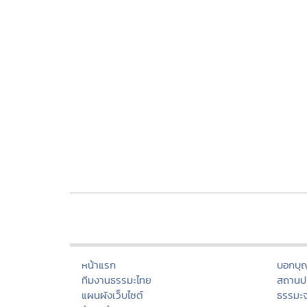
มีวาส
(หลวงป
"รู้ตัวคือรู้อารมณ์" (หลวงปู่เหรียญ
"ภาวน
วรลาโภ)
ปู่เห