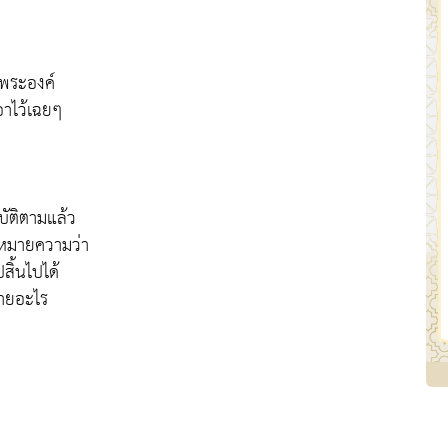
งพระองค์
เอาไว้เฉยๆ
ิบัติตามแล้ว
ือหมายความว่า
สิ้นไปได้
หมายอะไร