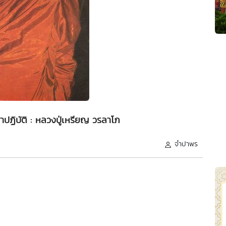
ราปฏิบัติ : หลวงปู่เหรียญ วรลาโภ
จำปาพร