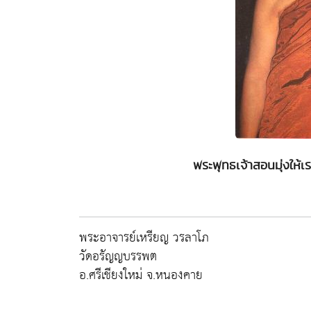
พระพุทธเจ้าสอนมุ่งให้เ
พระอาจารย์เหรียญ วรลาโภ
วัดอรัญญบรรพต
อ.ศรีเชียงใหม่ จ.หนองคาย