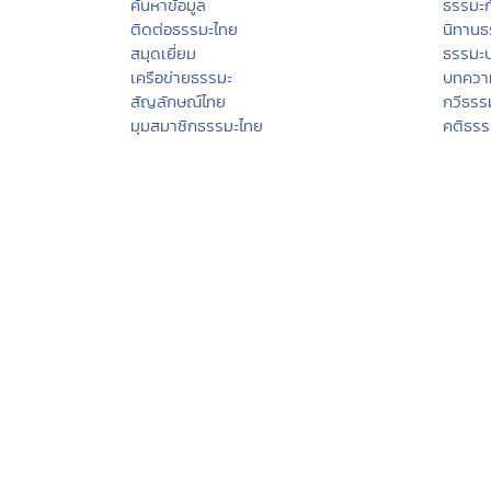
หน้าแรก
บอกบุ
ทีมงานธรรมะไทย
สถานปฏ
แผนผังเว็บไซต์
ธรรมะ
ค้นหาข้อมูล
ธรรมะ
ติดต่อธรรมะไทย
นิทานธ
สมุดเยี่ยม
ธรรมะ
เครือข่ายธรรมะ
บทควา
สัญลักษณ์ไทย
กวีธรร
มุมสมาชิกธรรมะไทย
คติธร