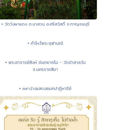
• วัดวังผาแดง ต.นาสวน อ.ศรีสวัสดิ์ จ.กาญจนบุรี
• คำไหว้พระจุฬามณี
• พระอาจารย์สิงห์ ขันตยาคโม - วัดป่าสาลวัน
จ.นครราชสีมา
• ๓๙.ปางแสดงยมกปาฏิหาริย์