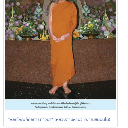
"หลักใหญ่ก็คือการภาวนา" (หลวงตามหาบัว ญาณสัมปันโน)