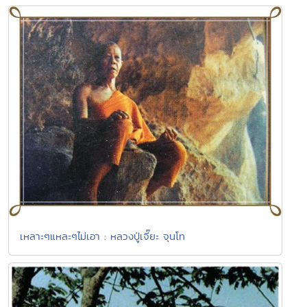
เหลาะๆแหละๆไม่เอา : หลวงปู่เจี๊ยะ จุนโท