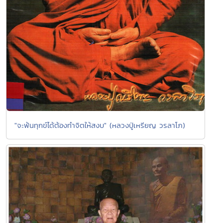
"จะพ้นทุกข์ได้ต้องทำจิตให้สงบ" (หลวงปู่เหรียญ วรลาโภ)