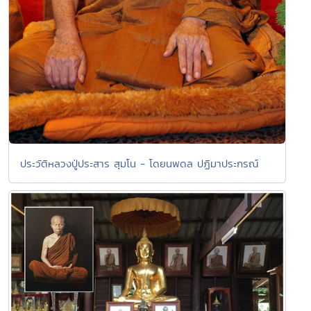
ประวัติหลวงปู่ประสาร สุมโน - โดยนพดล ปฏิมาประกรณ์