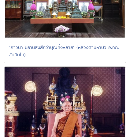
"ภาวนา มีอานิสงส์กว่าบุญทั้งหลาย" (หลวงตามหาบัว ญาณ
สัมปันโน)