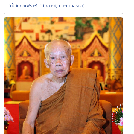
"เป็นทุกข์เพราะใจ" (หลวงปู่เทสก์ เทสรังสี)