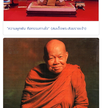
"ความผูกพัน คือกรรมทางใจ" (สมเด็จพระสังฆราชเจ้า)