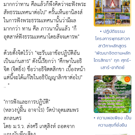
มากกว่าทาน ศีลแล้วก็พึงคิดว่าจะฟังพระ
สัทธรรมเทศนาต่อไป" ครั้นเห็นอานิสงส์
ในการฟังพระธรรมเทศนานั้นว่ามีผล
มากกว่า ทาน ศีล ภาวนานั้นแล้ว "ก็
• ปฏิบัติธรรม
อุตสาห์ฟังธรรมเทศนาโดยสัจจเคารพ"
โครงการพุทธสาวก
สาวิกาหลักสูตร
ด้วยตั้งจิตไว้ว่า "จะรับเอาข้อปฏิบัติอัน
“พัฒนาจิตตามหลัก
เป็นแก่นสาร" ดังนี้เรียกว่า "ศึกษาในอธิ
ไตรสิกขา” ทุก ศุกร์-
เสาร์-อาทิตย์
จิต (จิตยิ่ง) ชื่อว่าอธิจิตตสิกขา เบื้องหน้า
แต่นี้จะได้แก้ไขในอธิปัญญาสิกขาต่อไป"
.. "
"การฟังและการปฏิบัติ"
(หลวงปู่ฝั้น อาจาโร) วัดป่าอุดมสมพร
สกลนคร
• ความพอเพียง เป็น
โดย ม.ร.ว. ส่งศรี เกตุสิงห์ ถอดจาก
ความสุขที่ยั่งยืน
แถบบันทึกเสียง