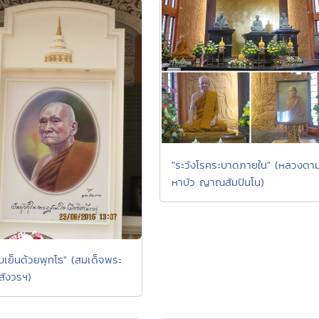
"ระวังโรคระบาดภายใน" (หลวงตา
หาบัว ญาณสัมปันโน)
บเย็นด้วยพุทโธ" (สมเด็จพระ
ังวรฯ)