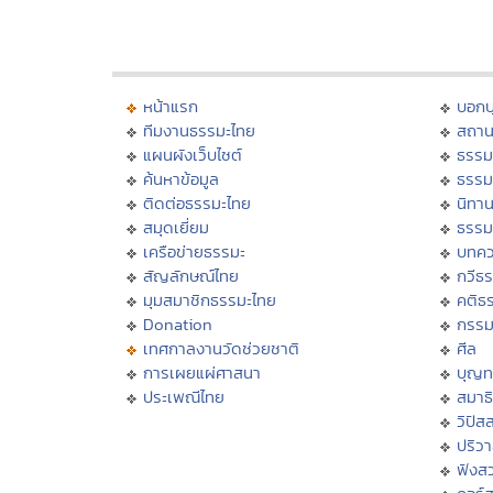
หน้าแรก
บอก
ทีมงานธรรมะไทย
สถาน
แผนผังเว็บไซต์
ธรรม
ค้นหาข้อมูล
ธรรม
ติดต่อธรรมะไทย
นิทาน
สมุดเยี่ยม
ธรรม
เครือข่ายธรรมะ
บทคว
สัญลักษณ์ไทย
กวีธ
มุมสมาชิกธรรมะไทย
คติธ
Donation
กรร
เทศกาลงานวัดช่วยชาติ
ศีล
การเผยแผ่ศาสนา
บุญท
ประเพณีไทย
สมาธิ
วิปัส
ปริว
ฟังส