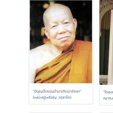
"มีบุญมีกรรมนำมาเกิดมารักษา"
"ใจสง
(หลวงปู่เหรียญ วรลาโภ)
ญาณส