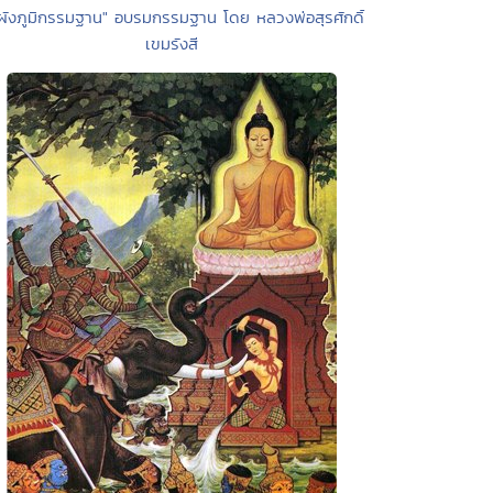
"ผังภูมิกรรมฐาน" อบรมกรรมฐาน โดย หลวงพ่อสุรศักดิ์
เขมรังสี