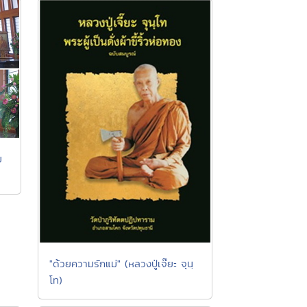
ม
"ด้วยความรักแม่" (หลวงปู่เจ๊ยะ จุนฺ
โท)