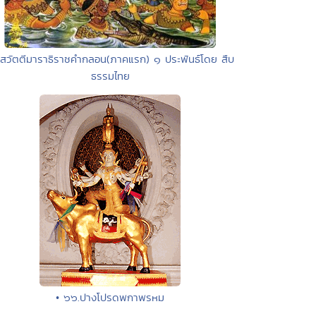
วสวัตตีมาราธิราชคำกลอน(ภาคแรก) ๑ ประพันธ์โดย สืบ
ธรรมไทย
• ๖๖.ปางโปรดพกาพรหม