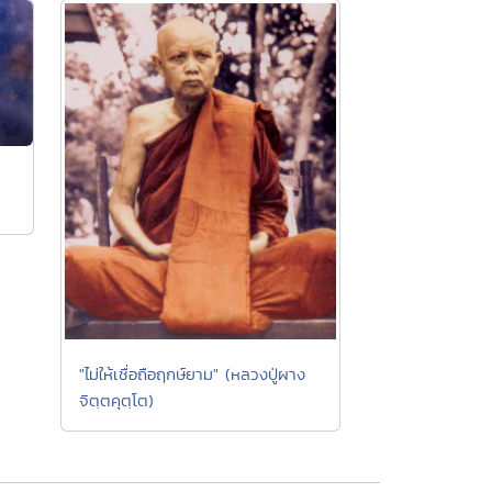
"ไม่ให้เชื่อถือฤกษ์ยาม" (หลวงปู่ผาง
จิตฺตคุตฺโต)