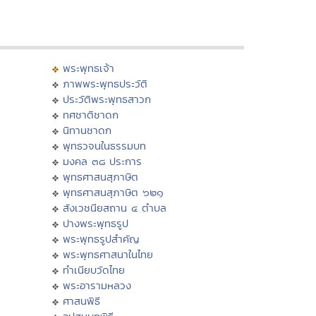
พระพุทธเจ้า
ภาพพระพุทธประวัติ
ประวัติพระพุทธสาวก
ทศชาติชาดก
นิทานชาดก
พุทธวจนในธรรมบท
มงคล ๓๘ ประการ
พุทธศาสนสุภาษิต
พุทธศาสนสุภาษิต ๖๒๑
สังเวชนียสถาน ๔ ตำบล
ปางพระพุทธรูป
พระพุทธรูปสำคัญ
พระพุทธศาสนาในไทย
ทำเนียบวัดไทย
พระอารามหลวง
ศาสนพิธี