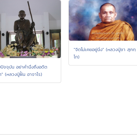
"จิตไม่เคยอยู่นิ่ง" (หลวงปู่ชา สุภทฺ
โท)
ับปัจจุบัน อย่าคำนึงถึงอดีต
" (หลวงปู่ฝั้น อาจาโร)