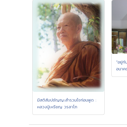
"อยู่ก
อนาคต
มีสติสัมปชัญญะสำรวมใจก่อนพูด :
หลวงปู่เหรียญ วรลาโภ