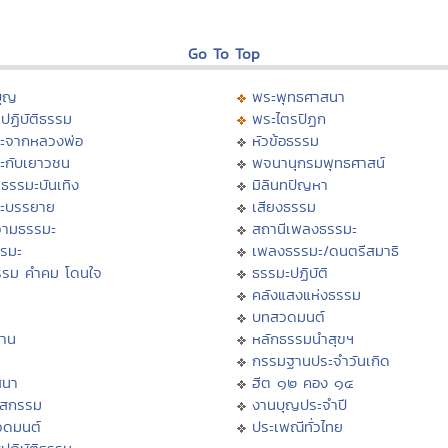
Go To Top
บุญ
พระพุทธศาสนา
ปฏิบัติธรรม
พระไตรปิฏก
ะจากหลวงพ่อ
หัวข้อธรรม
ะกับเยาวชน
พจนานุกรมพุทธศาสน์
ธรรมะบันเทิง
มิลินทปัญหา
ะบรรยาย
เสียงธรรม
ามธรรมะ
สถานีเพลงธรรมะ
รรมะ
เพลงธรรมะ/ดนตรีสมาธิ
รรม คำคม โดนใจ
ธรรมะปฏิบัติ
ม
คลังแสงแห่งธรรม
บทสวดมนต์
าน
หลักธรรมนำสุขฯ
กรรมฐานประจำวันเกิด
สนา
ฮีต ๑๒ คอง ๑๔
าสกรรม
งานบุญประจำปี
วดมนต์
ประเพณีทั่วไทย