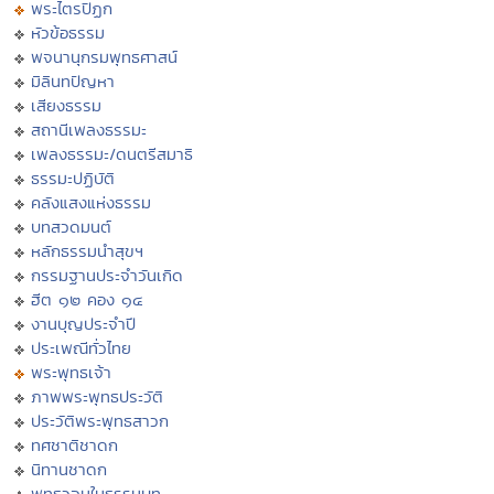
พระไตรปิฏก
หัวข้อธรรม
พจนานุกรมพุทธศาสน์
มิลินทปัญหา
เสียงธรรม
สถานีเพลงธรรมะ
เพลงธรรมะ/ดนตรีสมาธิ
ธรรมะปฏิบัติ
คลังแสงแห่งธรรม
บทสวดมนต์
หลักธรรมนำสุขฯ
กรรมฐานประจำวันเกิด
ฮีต ๑๒ คอง ๑๔
งานบุญประจำปี
ประเพณีทั่วไทย
พระพุทธเจ้า
ภาพพระพุทธประวัติ
ประวัติพระพุทธสาวก
ทศชาติชาดก
นิทานชาดก
พุทธวจนในธรรมบท