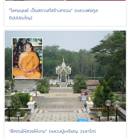
"โลกมนุษย์ เป็นสถานที่สร้างกรรม" (หลวงพ่อทูล
ขิปฺปปญฺโญ)
"ฝึกตนให้สวยให้งาม" (หลวงปู่เหรียญ วรลาโภ)