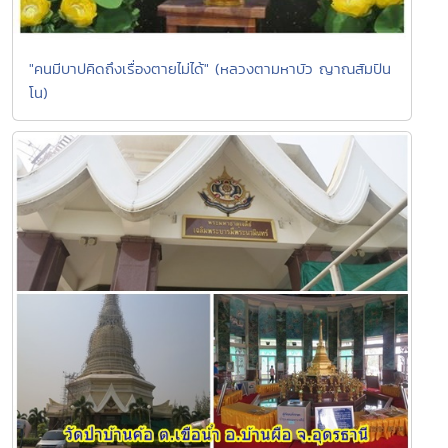
"คนมีบาปคิดถึงเรื่องตายไม่ได้" (หลวงตามหาบัว ญาณสัมปัน
โน)