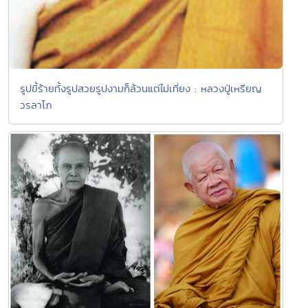
รูปขี้ร้ายทั้งรูปสวยรูปงามก็ล้วนแต่ไม่เที่ยง : หลวงปู่เหรียญ
วรลาโภ