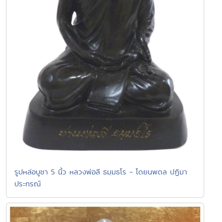
รูปหล่อบูชา 5 นิ้ว หลวงพ่อลี ธมฺมธโร - โดยนพดล ปฏิมา
ประกรณ์