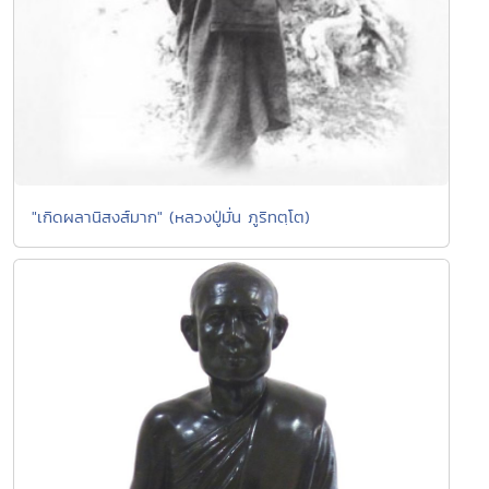
"เกิดผลานิสงส์มาก" (หลวงปู่มั่น ภูริทตฺโต)