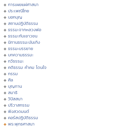
การเผยแผ่ศาสนา
ประเพณีไทย
บอกบุญ
สถานปฏิบัติธรรม
ธรรมะจากหลวงพ่อ
ธรรมะกับเยาวชน
นิทานธรรมะบันเทิง
ธรรมะบรรยาย
บทความธรรมะ
กวีธรรมะ
คติธรรม คำคม โดนใจ
กรรม
ศีล
บุญทาน
สมาธิ
วิปัสสนา
ปริวาสกรรม
ฟังสวดมนต์
คอร์สปฏิบัติธรรม
พระพุทธศาสนา