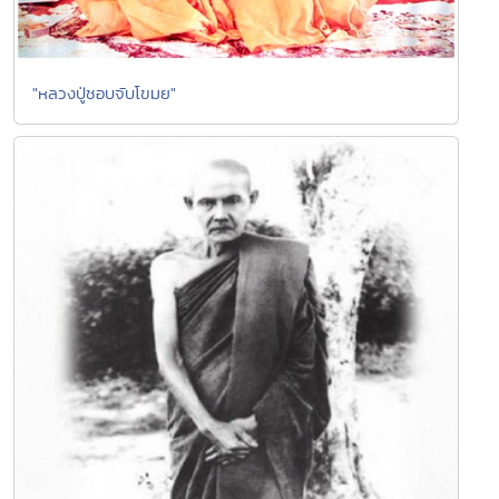
"หลวงปู่ชอบจับโขมย"