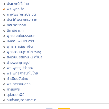
ประเพณีทั่วไทย
พระพุทธเจ้า
ภาพพระพุทธประวัติ
ประวัติพระพุทธสาวก
ทศชาติชาดก
นิทานชาดก
พุทธวจนในธรรมบท
มงคล ๓๘ ประการ
พุทธศาสนสุภาษิต
พุทธศาสนสุภาษิต ๖๒๑
สังเวชนียสถาน ๔ ตำบล
ปางพระพุทธรูป
พระพุทธรูปสำคัญ
พระพุทธศาสนาในไทย
ทำเนียบวัดไทย
พระอารามหลวง
ศาสนพิธี
อุปสมบทพิธี
วันสำคัญทางศาสนา