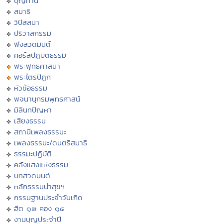
บุญทาน
สมาธิ
วิปัสสนา
ปริวาสกรรม
ฟังสวดมนต์
คอร์สปฏิบัติธรรม
พระพุทธศาสนา
พระไตรปิฏก
หัวข้อธรรม
พจนานุกรมพุทธศาสน์
มิลินทปัญหา
เสียงธรรม
สถานีเพลงธรรมะ
เพลงธรรมะ/ดนตรีสมาธิ
ธรรมะปฏิบัติ
คลังแสงแห่งธรรม
บทสวดมนต์
หลักธรรมนำสุขฯ
กรรมฐานประจำวันเกิด
ฮีต ๑๒ คอง ๑๔
งานบุญประจำปี