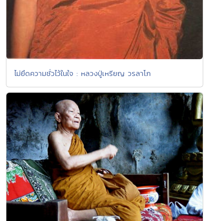
ไม่ยึดความชั่วไว้ในใจ : หลวงปู่เหรียญ วรลาโภ