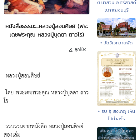
ต.นาสวน อ.ศรีสวัสดิ์
จ.กาญจนบุรี
หนังสือธรรมะ...หลวงปู่สอนศิษย์ (พระ
เดชพระคุณ หลวงปู่บุดดา ถาวโร)
• วัดวิเวกวายุพัด
ลูกโป่ง
หลวงปู่สอนศิษย์
โดย พระเดชพระคุณ หลวงปู่บุดดา ถาว
โร
• รับ รู้ สังเกตุ เห็น
ไม่ทำอะไร
รวบรวมจากหนังสือ หลวงปู่สอนศิษย์
สองเล่ม