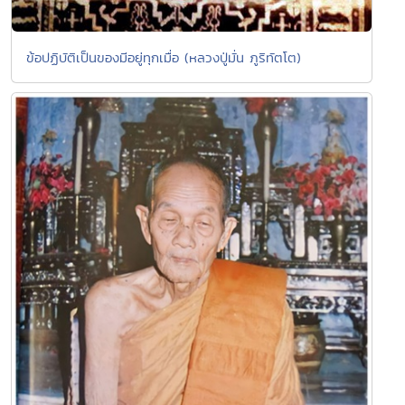
ข้อปฏิบัติเป็นของมีอยู่ทุกเมื่อ (หลวงปู่มั่น ภูริทัตโต)