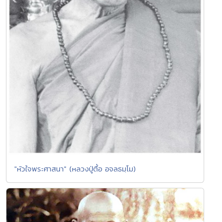
"หัวใจพระศาสนา" (หลวงปู่ตื้อ อจลธมฺโม)