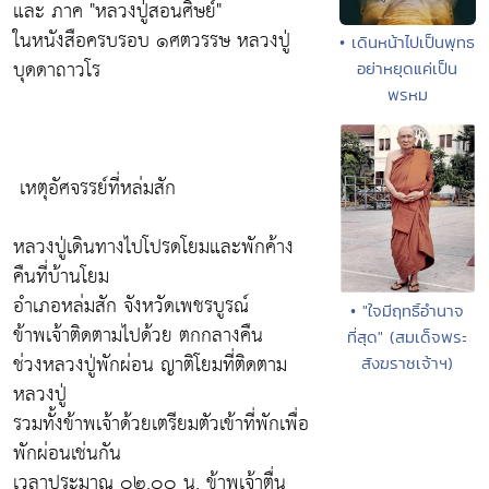
และ ภาค "หลวงปู่สอนศิษย์"
ในหนังสือครบรอบ ๑ศตวรรษ หลวงปู่
• เดินหน้าไปเป็นพุทธ
บุดดาถาวโร
อย่าหยุดแค่เป็น
พรหม
เหตุอัศจรรย์ที่หล่มสัก
หลวงปู่เดินทางไปโปรดโยมและพักค้าง
คืนที่บ้านโยม
อำเภอหล่มสัก จังหวัดเพชรบูรณ์
• "ใจมีฤทธิ์อำนาจ
ข้าพเจ้าติดตามไปด้วย ตกกลางคืน
ที่สุด" (สมเด็จพระ
ช่วงหลวงปู่พักผ่อน ญาติโยมที่ติดตาม
สังฆราชเจ้าฯ)
หลวงปู่
รวมทั้งข้าพเจ้าด้วยเตรียมตัวเข้าที่พักเพื่อ
พักผ่อนเช่นกัน
เวลาประมาณ ๐๒.๐๐ น. ข้าพเจ้าตื่น