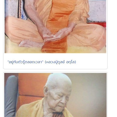
"อยู่กับตัวรู้ตลอดเวลา" (หลวงปู่ดูลย์ อตุโล)