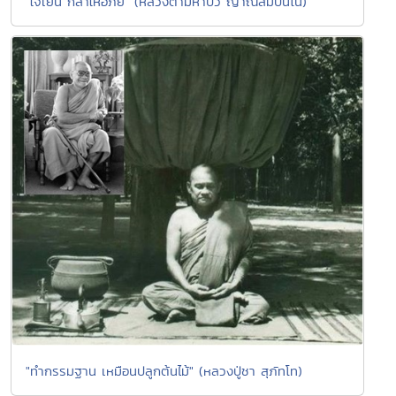
"ใจเย็น กล้าให้อภัย" (หลวงตามหาบัว ญาณสัมปันโน)
"ทำกรรมฐาน เหมือนปลูกต้นไม้" (หลวงปู่ชา สุภัทโท)