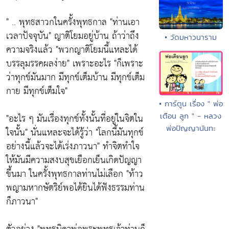
" .. พุทธสาวกในครั้งพุทธกาล
"ท่านเอา
เวลาปัจจุบัน"
ญาติโยมอยู่บ้าน ถ้าว่าถึง
• วัดมหาวนาราม
ความจริงแล้ว
"พวกญาติโยมนี้แหละได้
บรรลุมรรคผลง่าย"
เพราะอะไร
"ก็เพราะ
ว่าทุกข์มันมาก มีทุกข์เต็มบ้าน มีทุกข์เต็ม
กาย มีทุกข์เต็มใจ"
• การ์ตูน เรื่อง " พ่อ
เตือน ลูก " - หลวง
"อะไร ๆ มันเรื่องทุกข์ทั้งนั้นที่อยู่ในจิตใน
พ่อปัญญานันทะ
ใจนั้น"
นั่นแหละจะได้รู้ว่า
"โลกนี้มันทุกข์
อย่างนี้แล้วจะได้เร่งภาวนา"
ทำจิตทำใจ
ให้มันมีความสงบสุขเยือกเย็นเกิดปัญญา
ขึ้นมา ในครั้งพุทธกาลท่านไม่เลือก
"ท้าว
พญามหากษัตริย์พอได้ยินได้ฟังธรรมท่าน
ก็ภาวนา"