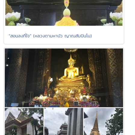
"สอนลงที่ใจ" (หลวงตามหาบัว ญาณสัมปันโน)