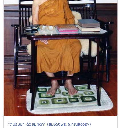
"ดับริษยา ด้วยมุทิตา" (สมเด็จพระญาณสังวรฯ)