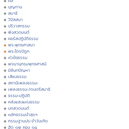
ศีล
บุญทาน
สมาธิ
วิปัสสนา
ปริวาสกรรม
ฟังสวดมนต์
คอร์สปฏิบัติธรรม
พระพุทธศาสนา
พระไตรปิฏก
หัวข้อธรรม
พจนานุกรมพุทธศาสน์
มิลินทปัญหา
เสียงธรรม
สถานีเพลงธรรมะ
เพลงธรรมะ/ดนตรีสมาธิ
ธรรมะปฏิบัติ
คลังแสงแห่งธรรม
บทสวดมนต์
หลักธรรมนำสุขฯ
กรรมฐานประจำวันเกิด
ฮีต ๑๒ คอง ๑๔