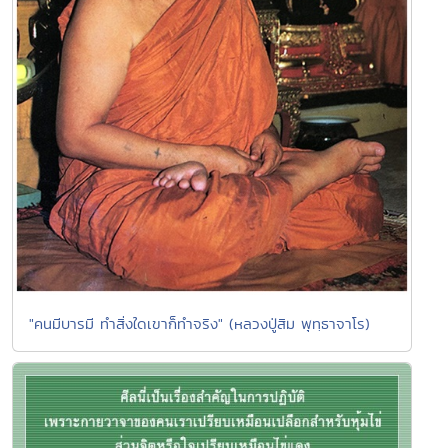
"คนมีบารมี ทำสิ่งใดเขาก็ทำจริง" (หลวงปู่สิม พุทฺธาจาโร)