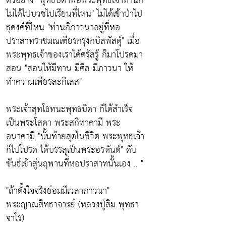
ตัวอย่าง
"พุทธบิดาพ่อพระพุทธเจ้าท่านก็
ไม่ได้ไปบวชไปเรียนที่ไหน"
ไม่ได้เข้าป่าไป
ธุดงค์ที่ไหน
"ท่านก็ภาวนาอยู่ที่หอ
ปราสาทราชมณเฑียรกรุงกบิลพัสดุ์"
เมื่อ
พระพุทธเจ้าของเราได้ตรัสรู้ ก็มาโปรดมา
สอน
"สอนให้มีทาน มีศีล มีภาวนา ให้
ทำความเพียรละกิเลส"
พระเจ้าสุทโธทนะพุทธบิดา ก็ได้สำเร็จ
เป็นพระโสดา พระสกิทาคามี พระ
อนาคามี
"บั้นท้ายสุดในชีวิต พระพุทธเจ้า
ก็ไปโปรด ได้บรรลุเป็นพระอรหันต์"
ดับ
ขันธ์เข้าสู่นฤพานที่หอปราสาทนั้นเอง .. "
"ถ้าตั้งใจจริงย่อมมีเวลาภาวนา"
พระญาณสิทธาจารย์ (หลวงปู่สิม พุทฺธา
จาโร)