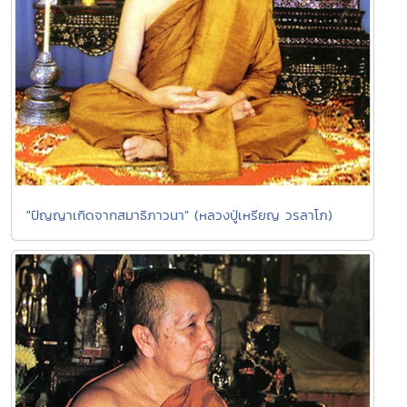
"ปัญญาเกิดจากสมาธิภาวนา" (หลวงปู่เหรียญ วรลาโภ)