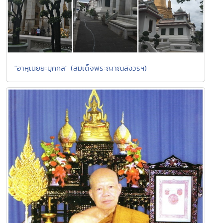
"อาหุเนยยะบุคคล" (สมเด็จพระญาณสังวรฯ)