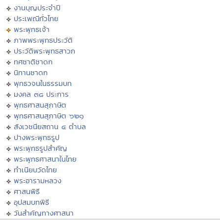
งานบุญประจำปี
ประเพณีทั่วไทย
พระพุทธเจ้า
ภาพพระพุทธประวัติ
ประวัติพระพุทธสาวก
ทศชาติชาดก
นิทานชาดก
พุทธวจนในธรรมบท
มงคล ๓๘ ประการ
พุทธศาสนสุภาษิต
พุทธศาสนสุภาษิต ๖๒๑
สังเวชนียสถาน ๔ ตำบล
ปางพระพุทธรูป
พระพุทธรูปสำคัญ
พระพุทธศาสนาในไทย
ทำเนียบวัดไทย
พระอารามหลวง
ศาสนพิธี
อุปสมบทพิธี
วันสำคัญทางศาสนา