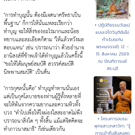
"
การทำบุญนั้น ต้องมีเจตนาศรัทธาเป็น
พื้นฐาน"
ก็การให้นั่นแหละเรียกว่า
• ปฏิบัติธรรมวันแม่
ทำบุญ จะให้สิ่งของอะไรมากและน้อย
แบบเจโตวิมุติอันไม่
หยาบและละเอียดก็ตาม
"ให้แล้วหวังผล
กำเริบ(แก่น
ตอบแทน"
เช่น ปรารถนาว่า ด้วยอำนาจ
พรหมจรรย์) 12 -
15 สิงหาคม 2569
อานิสงส์ที่ข้าพเจ้าได้ทำบุญแล้วในครั้งนี้
ณ ปัณฑิตารมย์
"ขอให้ได้มนุษย์สมบัติ สวรรค์สมบัติ
สระบุรี
นิพพานสมบัติ"
เป็นต้น
"การกุศลนั้นคือ"
ทำบุญทำทานนั่นเอง
แต่เป็นกุศโลบายของท่านผู้รู้ทั้งหลายที่
จะให้พ้นจากความยากและความหิวทั้ง
ปวง
"ทำไปเพื่อให้ใจผ่องใสสะอาดไม่พึง
• โครงการอบรม
ปรารถนาสิ่งใด ๆ ทั้งสิ้น แม้แต่จิตคิดจะ
พุทธสาวกสาวิกา “รู้
ทำภาวนาสมาธิ"
ก็เช่นเดียวกัน
การเข้าถึงสิ่งสูงสุด