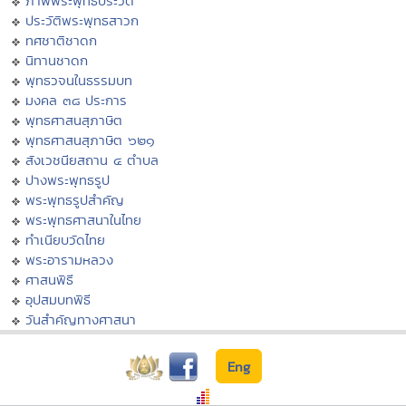
ภาพพระพุทธประวัติ
ประวัติพระพุทธสาวก
ทศชาติชาดก
นิทานชาดก
พุทธวจนในธรรมบท
มงคล ๓๘ ประการ
พุทธศาสนสุภาษิต
พุทธศาสนสุภาษิต ๖๒๑
สังเวชนียสถาน ๔ ตำบล
ปางพระพุทธรูป
พระพุทธรูปสำคัญ
พระพุทธศาสนาในไทย
ทำเนียบวัดไทย
พระอารามหลวง
ศาสนพิธี
อุปสมบทพิธี
วันสำคัญทางศาสนา
Eng