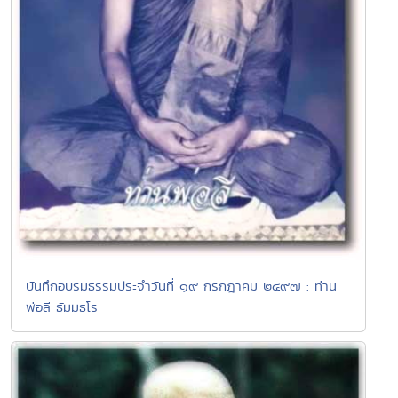
บันทึกอบรมธรรมประจำวันที่ ๑๙ กรกฎาคม ๒๔๙๗ : ท่าน
พ่อลี ธัมมธโร