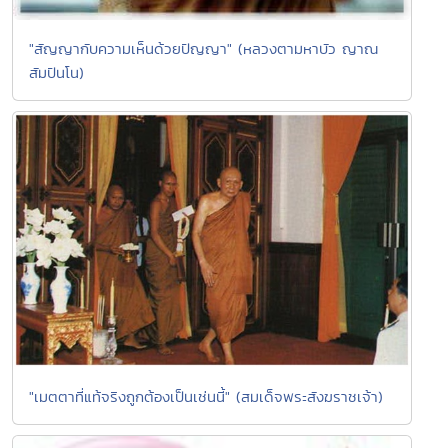
"สัญญากับความเห็นด้วยปัญญา" (หลวงตามหาบัว ญาณ
สัมปันโน)
"เมตตาที่แท้จริงถูกต้องเป็นเช่นนี้" (สมเด็จพระสังฆราชเจ้า)