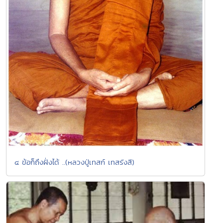
๔ ข้อก็ถึงฝั่งได้ ..(หลวงปู่เทสก์ เทสรังสี)