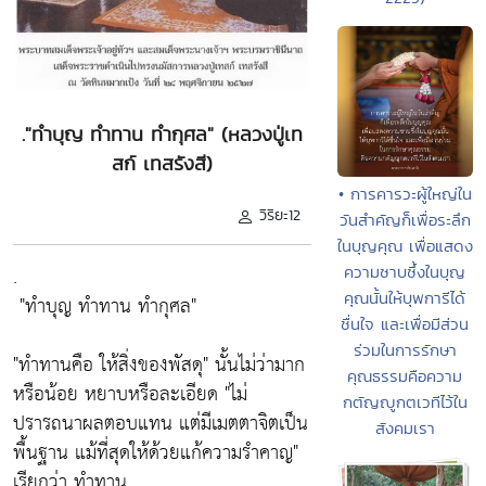
."ทำบุญ ทำทาน ทำกุศล" (หลวงปู่เท
สก์ เทสรังสี)
• การคารวะผู้ใหญ่ใน
วิริยะ12
วันสำคัญก็เพื่อระลึก
ในบุญคุณ เพื่อแสดง
.
ความซาบซึ้งในบุญ
คุณนั้นให้บุพการีได้
"ทำบุญ ทำทาน ทำกุศล"
ชื่นใจ และเพื่อมีส่วน
ร่วมในการรักษา
"ทำทานคือ ให้สิ่งของพัสดุ"
นั้นไม่ว่ามาก
คุณธรรมคือความ
หรือน้อย หยาบหรือละเอียด
"ไม่
กตัญญูกตเวทีไว้ใน
ปรารถนาผลตอบแทน แต่มีเมตตาจิตเป็น
สังคมเรา
พื้นฐาน แม้ที่สุดให้ด้วยแก้ความรำคาญ"
เรียกว่า ทำทาน