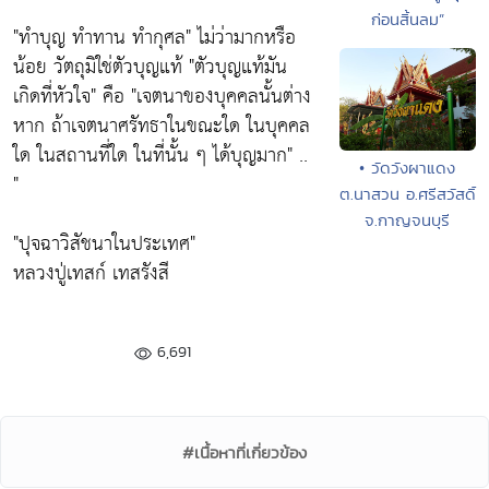
ก่อนสิ้นลม”
"ทำบุญ ทำทาน ทำกุศล"
ไม่ว่ามากหรือ
น้อย วัตถุมิใช่ตัวบุญแท้
"ตัวบุญแท้มัน
เกิดที่หัวใจ"
คือ
"เจตนาของบุคคลนั้นต่าง
หาก ถ้าเจตนาศรัทธาในขณะใด ในบุคคล
ใด ในสถานที่ใด ในที่นั้น ๆ ได้บุญมาก"
..
• วัดวังผาแดง
"
ต.นาสวน อ.ศรีสวัสดิ์
จ.กาญจนบุรี
"ปุจฉาวิสัชนาในประเทศ"
หลวงปู่เทสก์ เทสรังสี
6,691
#เนื้อหาที่เกี่ยวข้อง