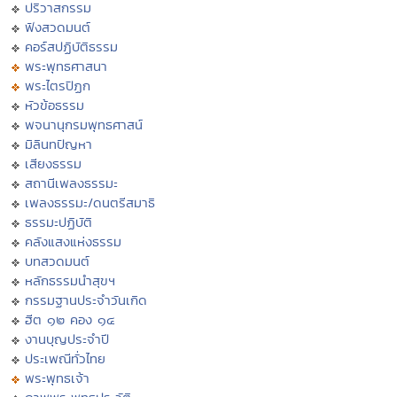
ปริวาสกรรม
ฟังสวดมนต์
คอร์สปฏิบัติธรรม
พระพุทธศาสนา
พระไตรปิฏก
หัวข้อธรรม
พจนานุกรมพุทธศาสน์
มิลินทปัญหา
เสียงธรรม
สถานีเพลงธรรมะ
เพลงธรรมะ/ดนตรีสมาธิ
ธรรมะปฏิบัติ
คลังแสงแห่งธรรม
บทสวดมนต์
หลักธรรมนำสุขฯ
กรรมฐานประจำวันเกิด
ฮีต ๑๒ คอง ๑๔
งานบุญประจำปี
ประเพณีทั่วไทย
พระพุทธเจ้า