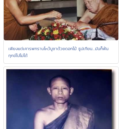
เพียงแต่เคารพกราบไหว้บูชาด้วยดอกไม้ ธูปเทียน...มันก็พ้น
ทุกข์ไปไม่ได้