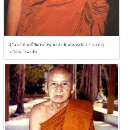
ผู้วิเศษในโลกนี้มีแต่พระพุทธเจ้ากับพระอรหันต์ : หลวงปู่
เหรียญ วรลาโภ