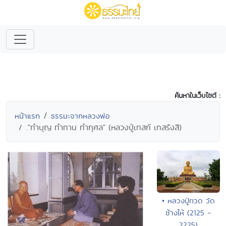
ค้นหาในเว็บไซต์ :
หน้าแรก
ธรรมะจากหลวงพ่อ
."ทำบุญ ทำทาน ทำกุศล" (หลวงปู่เทสก์ เทสรังสี)
• หลวงปู่ทวด วัด
ช้างไห้ (2125 -
2225)