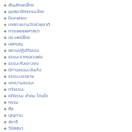
สัญลักษณ์ไทย
มุมสมาชิกธรรมะไทย
Donation
เทศกาลงานวัดช่วยชาติ
การเผยแผ่ศาสนา
ประเพณีไทย
บอกบุญ
สถานปฏิบัติธรรม
ธรรมะจากหลวงพ่อ
ธรรมะกับเยาวชน
นิทานธรรมะบันเทิง
ธรรมะบรรยาย
บทความธรรมะ
กวีธรรมะ
คติธรรม คำคม โดนใจ
กรรม
ศีล
บุญทาน
สมาธิ
วิปัสสนา