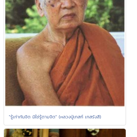
"รู้เท่าทันจิต มิใช่รู้ตามจิต" (หลวงปู่เทสก์ เทสรังสี)