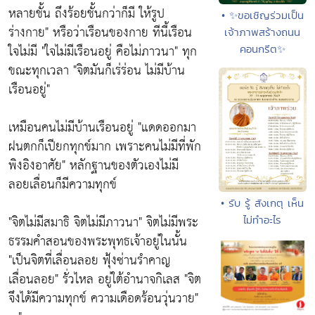
หลายชั้น ถึงร้อยชั้นกว่าก็มี ให้รูป
• ✨ขอเชิญร่วมเป็น
ร่างกาย"
หรือว่าเรือนของกาย ทีนี้เรือน
เจ้าภาพสร้างถนน
ใจไม่มี "
ใจไม่มีเรือนอยู่ คือไม่ภาวนา"
ทุก
คอนกรีต✨
ขณะทุกเวลา
"จิตมันก็เร่ร่อน ไม่มีบ้าน
เรือนอยู่"
เหมือนคนไม่มีบ้านเรือนอยู่
"แดดออกมา
ฝนตกก็เปียกทุกข์มาก เพราะคนไม่มีที่พัก
พิงอิงอาศัย"
หลักฐานของตัวเองไม่มี
ลอยเลื่อนก็มีความทุกข์
• รับ รู้ สังเกตุ เห็น
"จิตไม่มีสมาธิ จิตไม่มีภาวนา"
จิตไม่มีพระ
ไม่ทำอะไร
ธรรมคำสอนของพระพุทธเจ้าอยู่ในนั้น
"
เป็นจิตที่เลื่อนลอย ฟุ้งซ่านรำคาญ
เลื่อนลอย"
รั่วไหล อยู่ใต้อำนาจกิเลส
"จิต
จึงได้มีความทุกข์ ความเดือดร้อนวุ่นวาย"