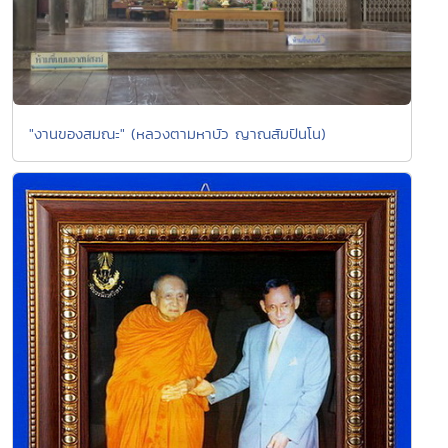
"งานของสมณะ" (หลวงตามหาบัว ญาณสัมปันโน)