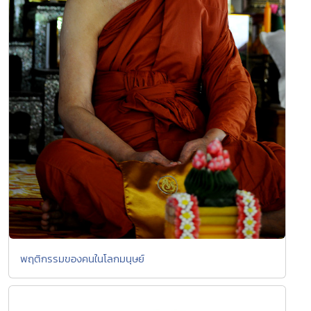
พฤติกรรมของคนในโลกมนุษย์