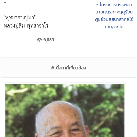
.. "
• โครงการบรรพชา
สามเณรภาคฤดูร้อน
"พุทธาจารปูชา"
ศูนย์วิปัสสนาสากลไร่
หลวงปู่สิม พุทธาจาโร
เชิญตะวัน
6,689
#เนื้อหาที่เกี่ยวข้อง