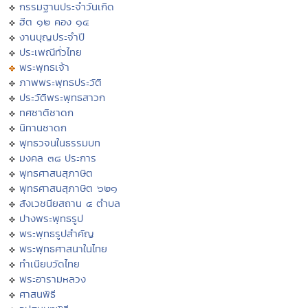
กรรมฐานประจำวันเกิด
ฮีต ๑๒ คอง ๑๔
งานบุญประจำปี
ประเพณีทั่วไทย
พระพุทธเจ้า
ภาพพระพุทธประวัติ
ประวัติพระพุทธสาวก
ทศชาติชาดก
นิทานชาดก
พุทธวจนในธรรมบท
มงคล ๓๘ ประการ
พุทธศาสนสุภาษิต
พุทธศาสนสุภาษิต ๖๒๑
สังเวชนียสถาน ๔ ตำบล
ปางพระพุทธรูป
พระพุทธรูปสำคัญ
พระพุทธศาสนาในไทย
ทำเนียบวัดไทย
พระอารามหลวง
ศาสนพิธี