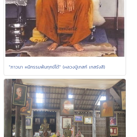
"ภาวนา หนีกรรมพ้นทุกข์ได้" (หลวงปู่เทสก์ เทสรังสี)