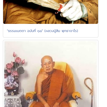
"ธรรมเมตตา ฉบับที่ ๑๘" (หลวงปู่สิม พุทธาจาโร)