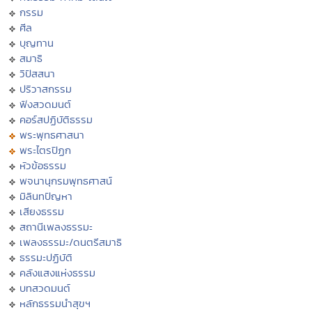
กรรม
ศีล
บุญทาน
สมาธิ
วิปัสสนา
ปริวาสกรรม
ฟังสวดมนต์
คอร์สปฏิบัติธรรม
พระพุทธศาสนา
พระไตรปิฏก
หัวข้อธรรม
พจนานุกรมพุทธศาสน์
มิลินทปัญหา
เสียงธรรม
สถานีเพลงธรรมะ
เพลงธรรมะ/ดนตรีสมาธิ
ธรรมะปฏิบัติ
คลังแสงแห่งธรรม
บทสวดมนต์
หลักธรรมนำสุขฯ