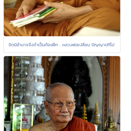
จิตมีอำนาจจึงจำเป็นต้องฝึก : หลวงพ่อเปลี่ยน ปัญญาปทีโป