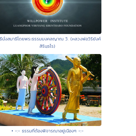
ิธีนั่งสมาธิโดยพระธรรมมงคลญาณ วิ. (หลวงพ่อวิริยังค์
สิรินฺธโร)
• -:- ธรรมที่ต้องพิจารณาอยู่เนืองๆ -:-