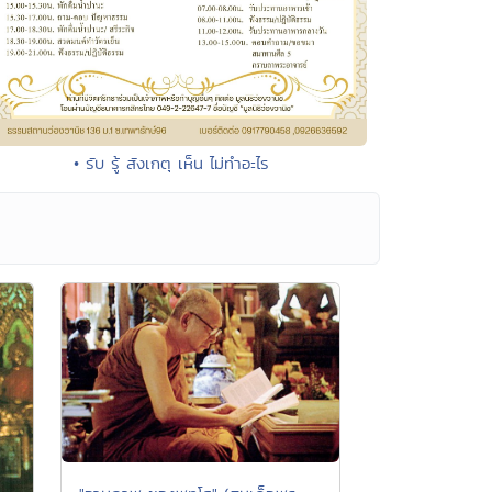
• รับ รู้ สังเกตุ เห็น ไม่ทำอะไร