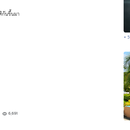
กันขึ้นมา
• ว
6,691