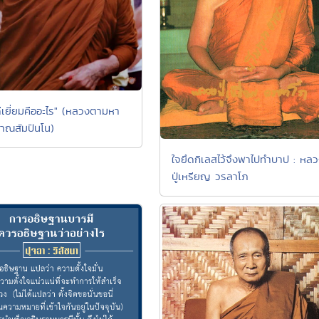
ีเยี่ยมคืออะไร" (หลวงตามหา
าณสัมปันโน)
ใจยึดกิเลสไว้จึงพาไปทำบาป : หล
ปู่เหรียญ วรลาโภ