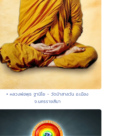
• หลวงพ่อพุธ ฐานิโย - วัดป่าสาลวัน อ.เมือง
จ.นครราชสีมา