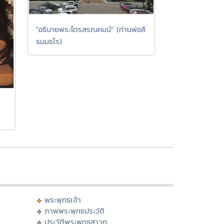
"อธิบายพระไตรสรณคมน์" (ท่านพ่อลี
ธมฺมธโร)
พระพุทธเจ้า
ภาพพระพุทธประวัติ
ประวัติพระพุทธสาวก