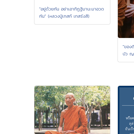
"อยู่ด้วยกัน อย่าเอาทิฏฐิมานะมาอวด
กัน" (หลวงปู่เทสก์ เทสรังสี)
"ของด
บัว ญ