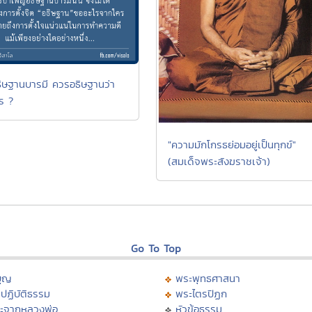
ิษฐานบารมี ควรอธิษฐานว่า
ร ?
"ความมักโกรธย่อมอยู่เป็นทุกข์"
(สมเด็จพระสังฆราชเจ้า)
Go To Top
บุญ
พระพุทธศาสนา
ปฏิบัติธรรม
พระไตรปิฏก
ะจากหลวงพ่อ
หัวข้อธรรม