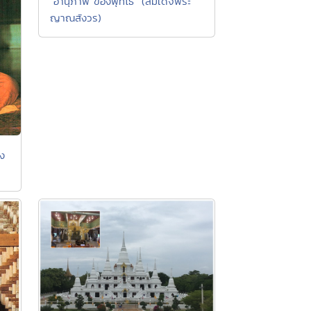
"อานุภาพ ของพุทโธ" (สมเด็จพระ
ญาณสังวร)
วง