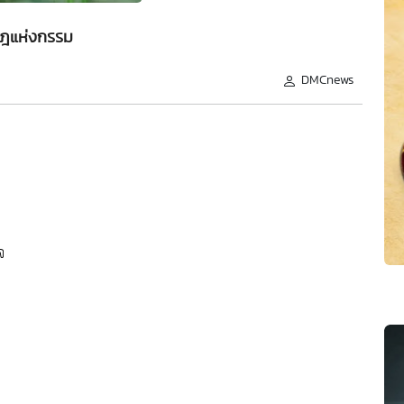
ฎแห่งกรรม
DMCnews
จ